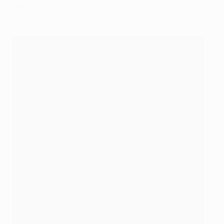
sollen.