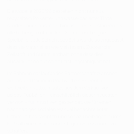
Die Modelle 2025/26 bestehen nicht nur aus
recyceltem Polyester und wasserbasierter Tinte,
sondern auch aus mehr biobasierten Substanzen als
alle bisherigen offiziellen Champions-League-
Spielbälle. Jede Schicht des Balls wurde so angepasst,
dass sie Materialien wie Maisfasern, Zuckerrohr,
Zellstoff und Gummi enthält, ohne dass dies
Auswirkungen auf seine Leistungsfähigkeit hat.
Im Rahmen der laufenden Partnerschaft zwischen
adidas und Common Goal wird ein Prozent aller
weltweiten Nettoumsätze aus dem Verkauf von
adidas-Fußbällen – einschließlich dieser neuesten
Version – für Initiativen gespendet, die für einen
nachhaltigen sozialen Wandel benachteiligter
Communities kämpfen und so dazu beitragen, durch
Fußball eine bessere und integrativere Zukunft zu
schaffen.