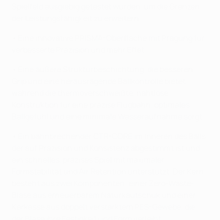
Spielfeld ausgiebig getestet wurden, um die Grenzen
der Leistungsfähigkeit zu erweitern:
• Eine innovative PRISMA-Oberfläche mit Prägung für
verbesserte Präzision und mehr Effet.
• Eine äußere Strukturbeschichtung, die besseren
Grip und eine herausragende Ballkontrolle bietet,
während die thermoverschweißte, nahtlose
Konstruktion für eine präzise Flugbahn, optimales
Ballgefühl und eine minimale Wasseraufnahme sorgt.
• Ein bahnbrechender CTR-CORE im Inneren des Balls,
der auf Präzision und Konsistenz abgestimmt ist und
ein schnelles, präzises Spiel mit maximaler
Formstabilität und Air Retention unterstützt. Der Kern
besteht aus zwei Komponenten: einer Zero-Waste-
Blase aus erneuerbarem Naturkautschuk und einer
Karkasse aus doppelt verstärktem PES-Gewebe, die
der Blase ihre Festigkeit und Form verleiht.