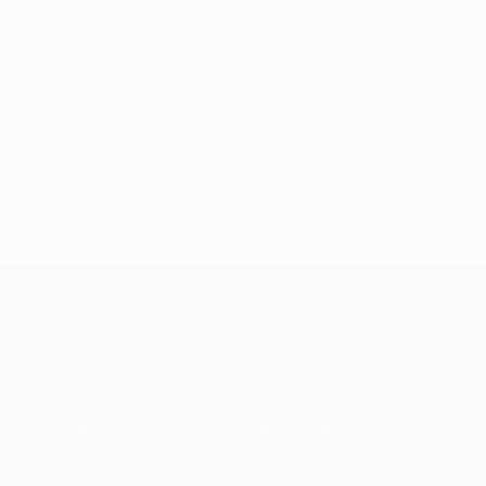
© 1998-2026 UEFA. All rights reserved.
Letzte Aktualisierung: Dienstag, 4. Februar 2025
UEFA Champions League
Spiele
Teams
UEFA.tv
News
Auslosungen
Geschichte
Gaming
Über
Stat.
Shop (Klubs)