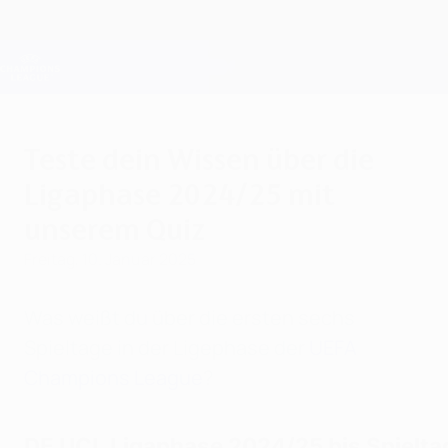
Direkt
zum
Hauptinhalt
Champions League Offiziell
Erhalten
Live-Ergebnisse &amp; Fantasy
UEFA Champions League
Teste dein Wissen über die
Ligaphase 2024/25 mit
unserem Quiz
Freitag, 10. Januar 2025
Was weißt du über die ersten sechs
Spieltage in der Ligephase der
UEFA
Champions League
?