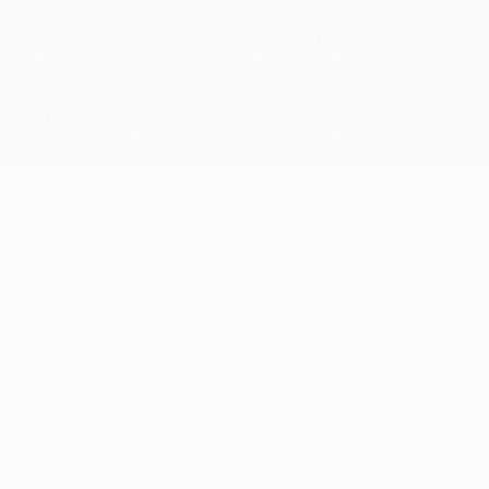
© 1998-2026 UEFA. Alle Rechte vorbehalten
Der Name UEFA, das UEFA-Logo und alle Marken von UEFA-
Wettbewerben sind geschützte Marken und/oder von der UEFA
urheberrechtlich geschützt. Sie dürfen nicht für kommerzielle
Zwecke verwendet werden. Mit der Verwendung von UEFA.com
erklären Sie sich mit den Nutzungsbedingungen und der
Datenschutzpolitik für die Website einverstanden.