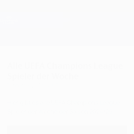
Direkt
zum
Hauptinhalt
Champions League Offiziell
Erhalten
Live-Ergebnisse &amp; Fantasy
UEFA Champions League
Alle UEFA Champions League
Spieler der Woche
Donnerstag, 1. Mai 2025
Hier gibt es alle UEFA Champions League
Spieler der Woche der Saison 2024/25.