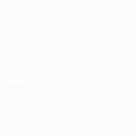
Spieltag 1
Florian Wirtz (
Feyenoord -
Leverkusen
0:4
)
Spieltag 2
Karim Adeyemi (
Borussia Dortmund
- Celtic 7:1
)
Spieltag 3
Vinícius Júnior (
Real Madrid
- Borussia Dortmund 5:2
)
Spieltag 4
Viktor Gyökeres (
Sporting CP
- Man City 4:1
)
Spieltag 5
Florian Wirtz (
Leverkusen
- Salzburg 5:0
)