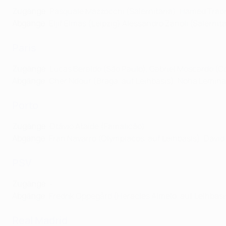
Zugänge
: Pasquale Mazzocchi (Salernitana), Hamed Traor
Abgänge
: Eljif Elmas (Leipzig) Alessandro Zanoli (Salerni
Paris
Zugänge
: Lucas Beraldo (São Paulo), Gabriel Moscardo (C
Abgänge
:
Cher Ndour (Braga, auf Leihbasis), Noha Lemina
Porto
Zugänge
: Otávio Ataíde (Famalicão)
Abgänge
: Fran Navarro (Olympiacos, auf Leihbasis), Davi
PSV
Zugänge
: -
Abgänge
:
Fredrik Oppegård (Heracles Almelo, auf Leihbasi
Real Madrid