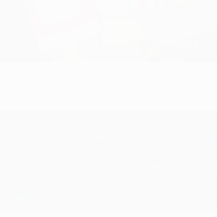
, im Sommer wird er fest verpflichtet
hre Kader vor Beginn der K.-o.-Runde verstärken. Wir haben
Spieler registrieren.
Es ist dabei unerheblich, ob diese Spiele
lub ebenfalls noch im Wettbewerb ist
.
ns Freitag, den 2. Februar, um 24 Uhr MEZ übermitteln. Nach 
bt es
hier
.