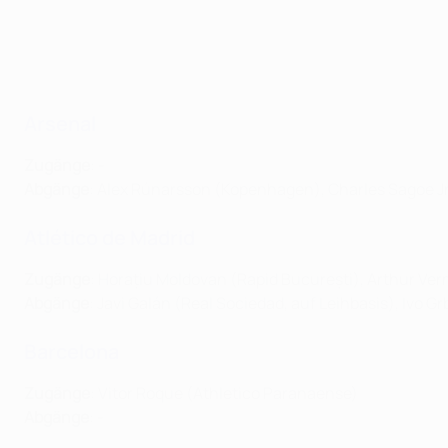
Arsenal
Zugänge
: -
Abgänge
: Alex Rúnarsson (Kopenhagen), Charles Sagoe Jr
Atlético de Madrid
Zugänge
:
Horațiu Moldovan (Rapid București), Arthur Ver
Abgänge
: Javi Galán (Real Sociedad, auf Leihbasis), Ivo 
Barcelona
Zugänge
: Vitor Roque (Athletico Paranaense)
Abgänge
: -