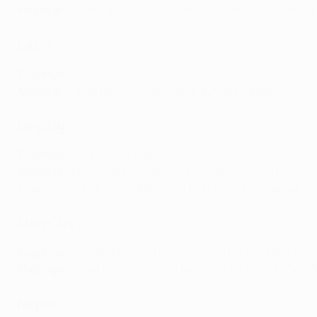
Abgänge
: Eddie Salcedo (Lecco, auf Leihbasis), Lucien Ag
Lazio
Zugänge
: -
Abgänge
:
Toma Bašić (Salernitana, auf Leihbasis)
Leipzig
Zugänge
: Eljif Elmas (Napoli)
Abgänge
: Ilaix Moriba (Getafe, auf Leihbasis), Emil Forsb
Angeliño (Roma, auf Leihbasis), Hugo Novoa (Villarreal, au
Man City
Zugänge
: Claudio Echeverri (River Plate, für den Rest vo
Abgänge
: Kalvin Phillips (West Ham, auf Leihbasis), Zack 
Napoli