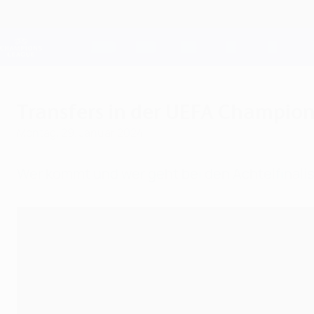
Direkt
zum
Hauptinhalt
Champions League Offiziell
Live-Ergebnisse &amp; Fantasy
UEFA Champions League
Transfers in der UEFA Champio
Montag, 29. Januar 2024
Wer kommt und wer geht bei den Achtelfinali