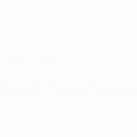
 (Swansea, auf Leihbasis)
meeren (Antwerpen), Gabriel Paulista (Valencia)
Grbić (Sheffield United), Çağlar Söyüncü (Fenerbahçe, auf Leihb