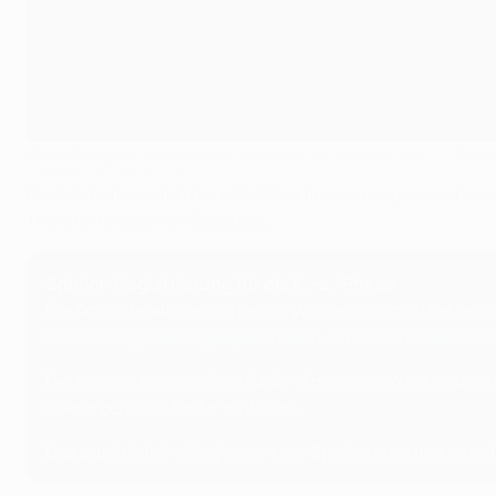
Bryan Zaragoza wechselt auf Leihbasis von Granada zum FC Bayern
FC Bayern via Getty Images
Die Achtelfinalisten der UEFA Champions League können i
Transferfensters im Überblick.
Spieler-Registrierung für die K.-o.-Phase
Die Achtelfinalisten dürfen im Winter maximal drei neue 
in der Königsklasse gespielt haben, auch wenn dieser K
Die Vereine müssen ihre Kader-Änderungen bis späteste
überarbeiteten Kader auflisten.
Das ausführliche Reglement zur Spielerregistrierung gi