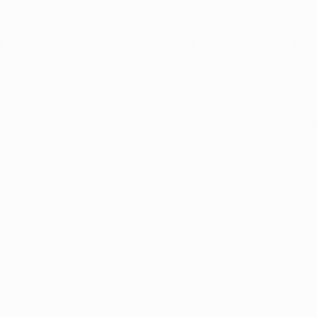
ey (Galatasaray), Jonah Kusi-Asare (AIK Solna), Bryan Zaragoz
sis), Magnus Mattsson (NEC Nijmegen), Alex Rúnarsson (verei
Maatsen (Chelsea, auf Leihbasis)
is)