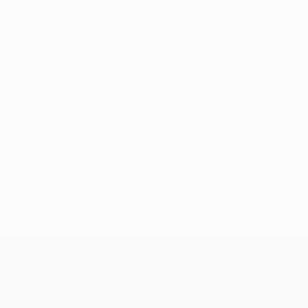
Zugänge
: -
Abgänge
: -
Real Sociedad
Zugänge
:
Sheraldo Becker (Union Berlin), Javi Galán (Atlé
Abgänge
: Mohamed-Ali Cho (Nizza)
© 1998-2026 UEFA. All rights reserved.
Letzte Aktualisierung: Donnerstag, 1. 
UEFA Champions League