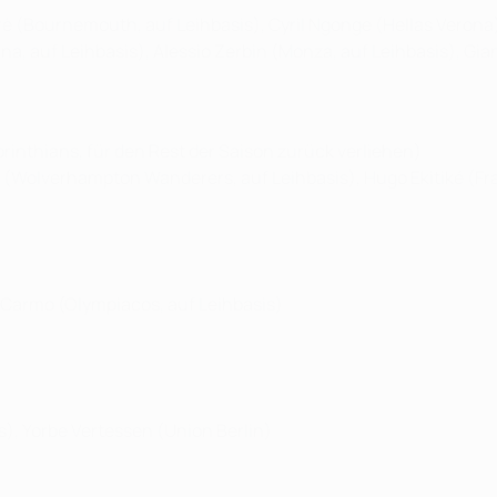
è (Bournemouth, auf Leihbasis), Cyril Ngonge (Hellas Verona)
tana, auf Leihbasis), Alessio Zerbin (Monza, auf Leihbasis), Gi
orinthians, für den Rest der Saison zurück verliehen)
 (Wolverhampton Wanderers, auf Leihbasis), Hugo Ekitiké (Fra
d Carmo (Olympiacos, auf Leihbasis)
s), Yorbe Vertessen (Union Berlin)