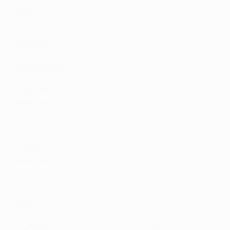
Bayern
Zugänge
: Eric Dier (Tottenham, auf Leihbasis), Sacha Bo
Abgänge
: -
Kopenhagen
Zugänge
: Scott McKenna (Nottingham Forest, auf Leihba
Abgänge
: Valdemar Lund (Molde)
Dortmund
Zugänge
: Jadon Sancho (Man United, auf Leihbasis), Ian 
Abgänge
: Giovanni Reyna (Nottingham Forest, auf Leihbas
Sancho zurück in Dortmund
Inter
Zugänge
: Tajon Buchanan (Club Brugge)