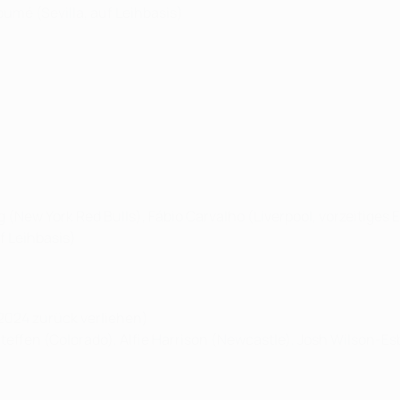
oumé (Sevilla, auf Leihbasis)
erg (New York Red Bulls), Fábio Carvalho (Liverpool, vorzeitige
f Leihbasis)
n 2024 zurück verliehen)
Steffen (Colorado), Alfie Harrison (Newcastle), Josh Wilson-Es