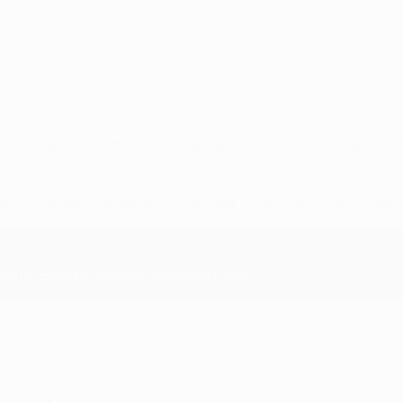
tip), Van Dijk, Robertson - Henderson (73. Milner), Fabinho, Ba
laba (27. Nacho) - Valverde, Camavinga, Modrić (87. Kroos); Rodr
rid im Estadio Santiago Bernabéu statt.
ebruar 2023