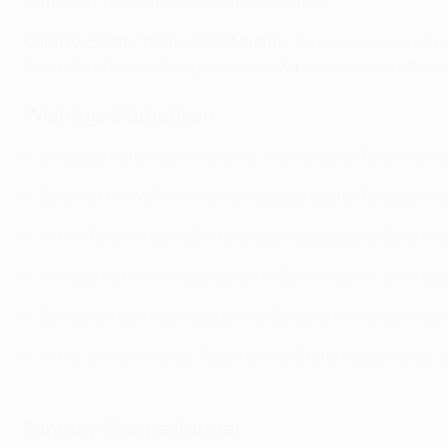
schnellen Tore haben uns dabei geholfen."
Carlo Ancelotti, Trainer Real Madrid:
"So zu gewinnen ist n
Kontrolle über den Ball gewonnen. Wir waren vorne effizien
Wichtige Statistiken
Liverpool hatte noch nie zuvor mehr als drei Tore in ei
Salah ist mit 42 Toren nun Liverpools bester Torjäger i
Mit 44 Toren in der UEFA Champions League ist Salah n
Vinícius hat in drei Spielzeiten in Serie in der K.-o.-Pha
Benzema hat in den letzten vier Saisons im Achtelfinale
Mit 18 Jahren und 122 Tagen wurde Stefan Bajčetić der jü
Fantasy-Starperformer