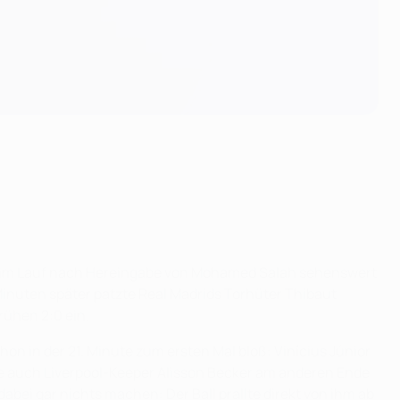
ick im Lauf nach Hereingabe von Mohamed Salah sehenswert
inuten später patzte Real Madrids Torhüter Thibaut
rühen 2:0 ein.
on in der 21. Minute zum ersten Mal bloß: Vinícius Júnior
 auch Liverpool-Keeper Alisson Becker am anderen Ende
dabei gar nichts machen: Der Ball prallte direkt von ihm ab