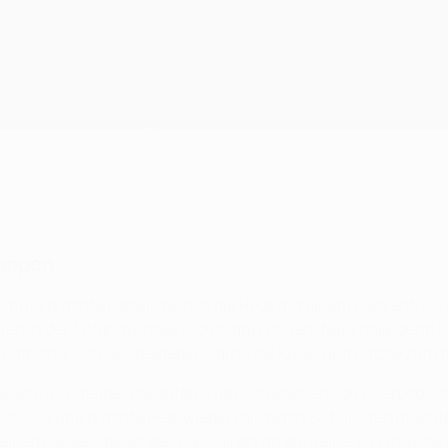
toppen
 4. Minute brachte Darwin Núñez die Reds mit einem Hackentr
ßen in der Anfangsphase nichts anbrennen. Nur knapp zehn M
stibitzte sich geistesgegenwärtig die Kugel und netzte zum f
iegen und stellten die defensiven Schwächen von Liverpool sch
hluss und brachte Real wieder ran. Nach 36 Minuten machte
 seinem Gegenspieler den Pass direkt an die Beine. Der musste 