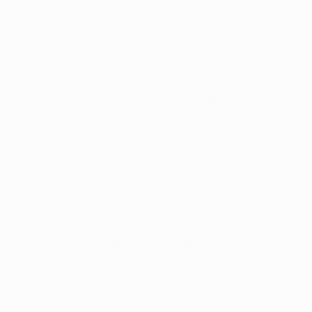
 Freistoß von Luka Modrić völlig alleingelassen und köpfte
war, auf 4:2 – ein bisschen Pech für die Reds war auch
herauskam, aber nicht klären konnte. Für den abgeklärten
er Wochen eine Art Wunder, um diesen Rückstand aus dem
re, eine Vorlage und den Freistoß, der zum Tor von Éder