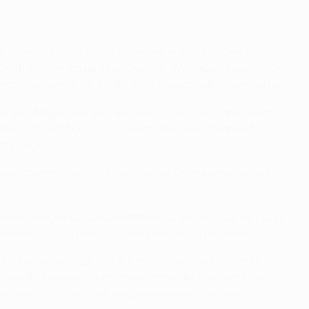
 in der ersten Halbzeit waren wir gut und hatten Pech,
traft. Viel lag an ihrer Qualität. Wir haben es uns nicht
ie Probleme gemacht. Am Ende ist das schwer zu verkraften."
 erste Halbzeit war gut, abgesehen von den Toren. Beim
. Das hilft nicht gegen ein Team, dass so gut kontert. Wir
das Gegenteil."
e geschossen – wir wollen wieder die Champions League
 haben, aber so zurückzukommen, ist einfach nur verrückt.
end wie heute habe ich im Fußball noch nie erlebt."
Ich hatten den Ball unter Kontrolle und wollte direkt
hten Fuß spielen – und dann ist mir der Ball vom Knie
haben nie verloren, wir reagieren immer. Die zwei