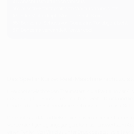
21'
: Anschlusstreffer von Vinícius
36'
: Alisson-Fehler prallt von Vinícius ab ins Netz
47'
: Éder Militão köpft Modrić-Freistoß ein
55'
: Benzema-Schuss von Gomez ins Tor abgefälscht
67'
: Benzema verwandelt Konter cool
Das Spiel in Kürze: Real-Maschine nicht zu s
Liverpool erwischte den Traumstart in die Partie: In der
in Führung. Die Hausherren machten weiter Druck und lie
Courtois bei der Ballannahme nach einem Rückpass, Salah 
Die Gäste aus Madrid ließen sich davon aber nicht unterkr
wurde nicht genug angegangen, kam sehenswert zum Absc
einen Fehler: Von Vinícius unter Druck gesetzt, spielte er