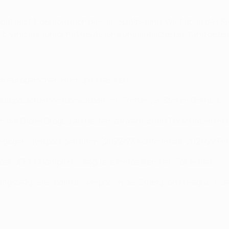
icht leicht, gerade nach diesem Spielbeginn. Wir haben das S
t, Vinícius Júnior hat heute eine unglaubliche Leistung gezeig
nem europäischen Heimspiel kassiert
n europäischen Wettbewerben, ein Treffer vor Steven Gerrard.
un mit Didier Drogba als bestem afrikanischen Torschützen i
se gegen Liverpool getroffen (2022/23 Achtelfinale, 2021/22 Fin
 der UEFA Champions League je mindestens ein Tor erzielt.
ngste Spieler, der für Liverpool in der Champions League in de