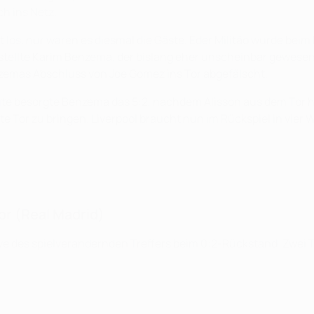
h ins Netz.
t los, nur waren es diesmal die Gäste. Éder Militão wurde beim
 stellte Karim Benzema, der bislang eher unscheinbar gewesen 
emas Abschluss von Joe Gomez ins Tor abgefälscht.
inute besorgte Benzema das 5:2, nachdem Alisson aus dem Tor 
hte Tor zu bringen. Liverpool braucht nun im Rückspiel in vi
ior (Real Madrid)
e des spielverändernden Treffers beim 0:2-Rückstand. Zwei To