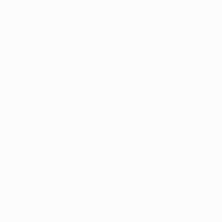
und flog ihn hohem Bogen über den Torhüter zum Ausgleic
Die zweite Halbzeit ging dann ebenfalls mit einem Blitzstar
zur Führung für die Königlichen ein. Schon der 55. Minute
noch dabei. Nach dem Doppelpass mit Rodrygo wurde Benz
Das sollte es aber noch nicht gewesen sein: In der 67. M
Stürmer war es dann leichtes Spiel, den Ball ins unbewac
Hinspiel in Madrid drehen zu können.
Live-Blog: Liverpool - Real Madrid 5:2
PlayStation® Spieler des Spiels: Vinícius Jún
"Er hatte entscheidende Momente in der Offensive inklusiv
Militão führte, holte er auch heraus."
Technische Beobachter der UEFA
Spieler des Spiels: Highlights von Vinícius Júnior