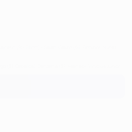
jcetic (85. Elliott) - Salah, Gakpo (64. Firmino), Núñez
ygo (81. Ceballos), Benzema (87. Asensio), Vinícius Júnior