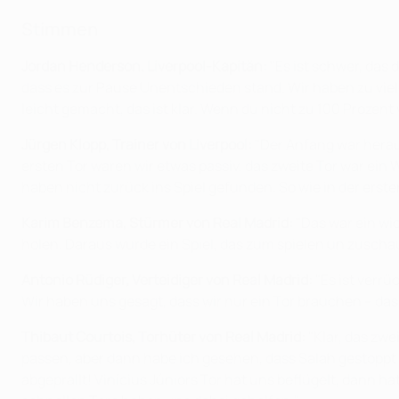
Stimmen
Jordan Henderson, Liverpool-Kapitän:
"Es ist schwer, das
dass es zur Pause Unentschieden stand. Wir haben zu viele
leicht gemacht, das ist klar. Wenn du nicht zu 100 Prozent
Jürgen Klopp, Trainer von Liverpool:
"Der Anfang war heraus
ersten Tor waren wir etwas passiv, das zweite Tor war ein Wi
haben nicht zurück ins Spiel gefunden. So wie in der erste
Karim Benzema, Stürmer von Real Madrid:
"Das war ein wi
holen. Daraus wurde ein Spiel, das zum spielen un zusch
Antonio Rüdiger, Verteidiger von Real Madrid:
"Es ist verrü
Wir haben uns gesagt, dass wir nur ein Tor brauchen – das
Thibaut Courtois, Torhüter von Real Madrid:
"Klar, das zwe
passen, aber dann habe ich gesehen, dass Salah gestoppt i
abgeprallt! Vinícius Júniors Tor hat uns beflügelt, dann h