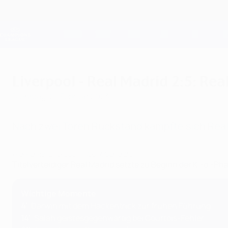
Direkt
zum
Hauptinhalt
Champions League Offiziell
Live-Ergebnisse &amp; Fantasy
UEFA Champions League
Liverpool - Real Madrid 2:5: Re
Dienstag, 21. Februar 2023
Nach zwei Toren Rückstand kämpfte sich Real 
Highlights: Liverpool - Real Madrid 2:5
Titelverteidiger Real Madrid setzte zu Beginn der K.-o.-Ph
Wichtige Momente
4'
: Darwin mit dem Hackentrick zur frühen Führung
14'
: Salah geistesgegenwärtig bei Courtois-Fehler