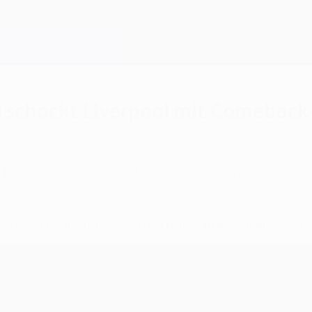
al schockt Liverpool mit Comeback
Madrid zurück in die Partie und siegte auf beein
ase direkt ein Ausrufezeichen
mit dem starken Comeback zum 5