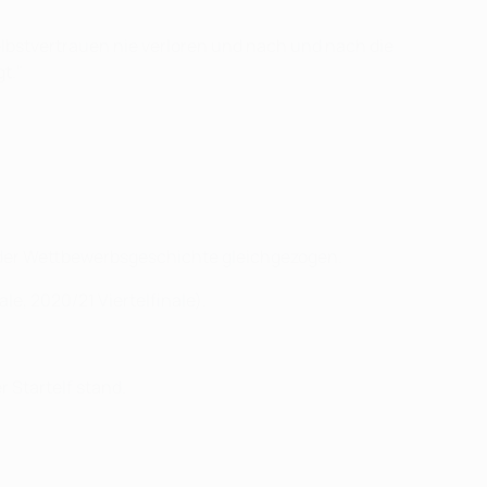
elbstvertrauen nie verloren und nach und nach die
t."
n der Wettbewerbsgeschichte gleichgezogen.
ale, 2020/21 Viertelfinale).
r Startelf stand.