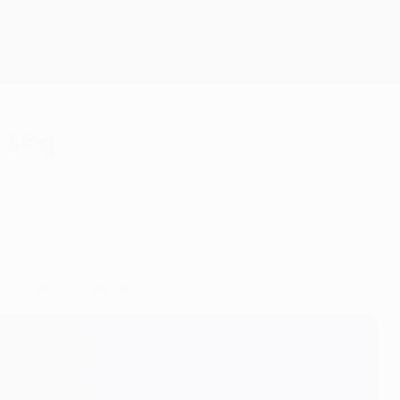
Erhalten
-Sieg
druckende Weise in Liverpool.
:2-Sieg in Liverpool
.