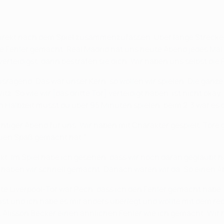
 direkt nach dem Spiel zusammenzufassen. Über lange Strecken
 Fehler gemacht. Real Madrid hat uns heute Abend jedes Mal bes
 verteidigst, dann bestrafen sie dich. Wir haben uns selbst d
ragend. Das war unser Kern, so wollen wir spielen. Die ganze
tz. So wie wir [das dritte Tor] verteidigt haben, ist nicht okay
n Halbzeit musst du über 95 Minuten spielen, beim 2:3 war es 
chtiger Abend für uns. Wir haben mit Charakter gespielt, Tor
auen Spaß gemacht hat."
ckt. Im Spiel habe ich gesehen, dass wir noch daran geglaubt
 haben wir schnell gemacht. Danach waren wir da. So einen Ab
ite Liverpool-Tor war Pech, dass ich den Fehler gemacht habe. 
st und ich habe es mir anders überlegt und wollte mit dem rec
at Alisson Becker einen ähnlichen Fehler wie ich gemacht. Wir 