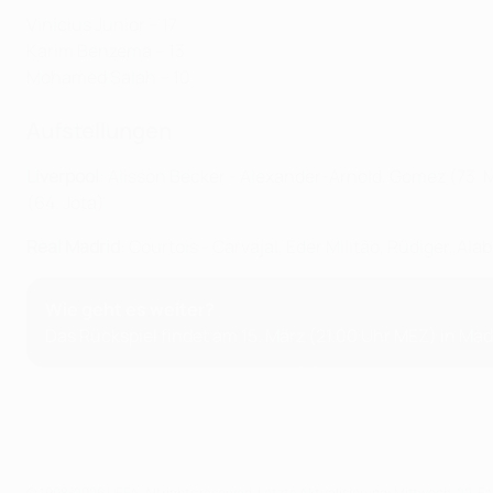
Vinícius Júnior – 17
Karim Benzema – 13
Mohamed Salah – 10
Aufstellungen
Liverpool
: Alisson Becker - Alexander-Arnold, Gomez (73. Ma
(64. Jota)
Real Madrid
: Courtois - Carvajal, Éder Militão, Rüdiger, A
Wie geht es weiter?
Das Rückspiel findet am 15. März (21.00 Uhr MEZ) in Mad
© 1998-2026 UEFA. All rights reserved.
Letzte Aktualisierung: Mittwoch, 22. F