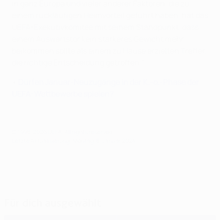
in ganz Europa und vieler anderer Faktoren, die zu
einem rückläufigen Heimvorteil geführt haben, hat das
UEFA-Exekutivkomitee mit seinem Standpunkt, dass
einem Auswärtstor kein stärkeres Gewicht mehr
beikommen sollte als einem zu Hause erzielten Treffer,
die richtige Entscheidung getroffen.“
•
Dürfen Januar-Neuzugänge in der K.-o.-Phase der
UEFA-Wettbewerbe spielen?
© 1998-2026 UEFA. All rights reserved.
Letzte Aktualisierung: Montag, 8. Januar 2024
Für dich ausgewählt