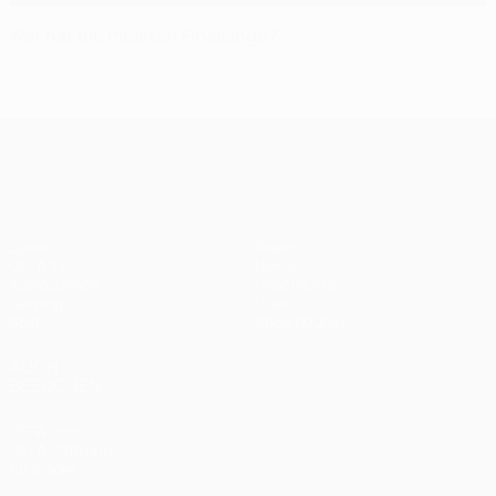
Wer hat die meisten Finalsiege?
UEFA Champions League
Spiele
Teams
UEFA.tv
News
Auslosungen
Geschichte
Gaming
Über
Stat.
Shop (Klubs)
AUCH
BESUCHEN
UEFA.com
UEFA-Stiftung
für Kinder