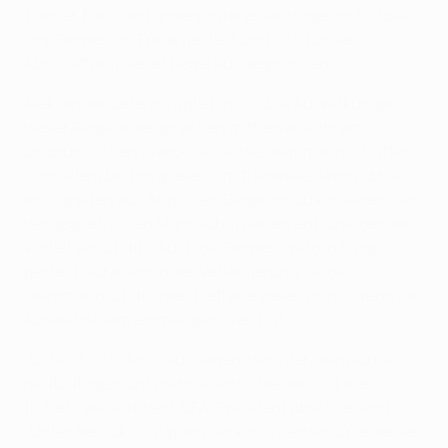
Trainer, Fans und andere Interessenträger im Fußball
ihre Fairness in Frage gestellt und sich für die
Abschaffung dieser Regel ausgesprochen.“
Aleksander Čeferin fügte hinzu: „Die Auswirkungen
dieser Regel widersprechen mittlerweile ihrem
ursprünglichen Zweck, da sie die Heimmannschaften
– vor allem bei Hinspielen – mittlerweile davon abhält,
anzugreifen aus Angst, ein Gegentor zu kassieren, das
der gegnerischen Mannschaft einen entscheidenden
Vorteil verschafft. Auch die Fairness wird in Frage
gestellt, vor allem in der Verlängerung, da die
Heimmannschaft zwei Treffer erzielen muss, wenn das
Auswärtsteam einmal getroffen hat.“
„Es lässt sich durchaus sagen, dass der Heimvorteil
heutzutage nicht mehr so entscheidend ist wie
früher“, erklärte der UEFA-Präsident abschließend.
„Unter Berücksichtigung der konsistenten Spielweisen