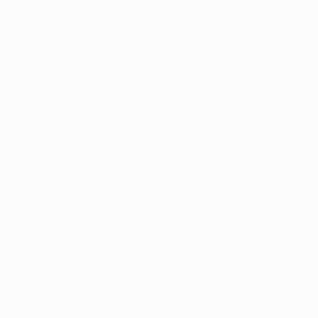
Auswärtstore werden auch nicht mehr als Kriterium
für die Ermittlung des Platzes herangezogen, wenn
zwei oder mehr Mannschaften in der Gruppenphase
punktgleich sind (
siehe Artikel 17.01 des Reglements
der UEFA Champions League
).
•
Europa League R
eglement
•
Europa Conference League R
eglement
•
Women's Champions League R
eglement
•
Youth League R
eglement
Warum wurde die Auswärtstorregel
abgeschafft?
Statistiken seit Mitte der 1970er-Jahre bis heute zeigen
einen klaren Trend einer anhaltenden Verringerung
des Unterschieds beim Anteil von Heim- bzw.
Auswärtssiegen (von 61 %/19 % auf 47 %/30 %) sowie