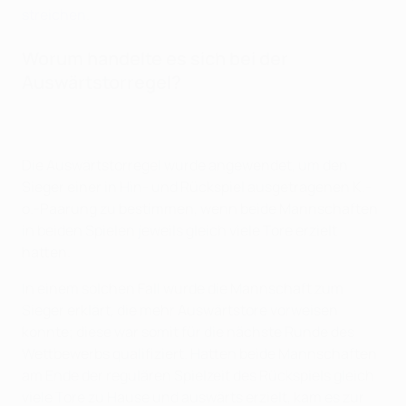
streichen
.
Worum handelte es sich bei der
Auswärtstorregel?
Die Auswärtstorregel wurde angewendet, um den
Sieger einer in Hin- und Rückspiel ausgetragenen K.-
o.-Paarung zu bestimmen, wenn beide Mannschaften
in beiden Spielen jeweils gleich viele Tore erzielt
hatten.
In einem solchen Fall wurde die Mannschaft zum
Sieger erklärt, die mehr Auswärtstore vorweisen
konnte; diese war somit für die nächste Runde des
Wettbewerbs qualifiziert. Hatten beide Mannschaften
am Ende der regulären Spielzeit des Rückspiels gleich
viele Tore zu Hause und auswärts erzielt, kam es zur