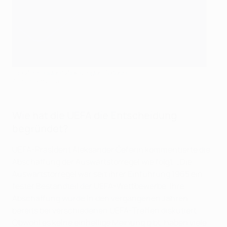
UEFA-Präsident Aleksander Čeferin
AFP via Getty Images
Wie hat die UEFA die Entscheidung
begründet?
UEFA-Präsident Aleksander Čeferin kommentierte die
Abschaffung der Auswärtstorregel wie folgt: „Die
Auswärtstorregel war seit ihrer Einführung 1965 ein
fester Bestandteil der UEFA-Wettbewerbe. Ihre
Abschaffung wurde in den vergangenen Jahren
bereits bei verschiedenen UEFA-Treffen diskutiert.
Obwohl es keine einhellige Meinung gibt, haben viele