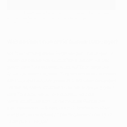
UEFA-Klubwettbewerbe gehen ins Elfmeterschießen, wenn
die Mannschaften nach der Verlängerung gleich viele Tore
erzielt haben
Was passiert nun ohne Auswärtstorregel?
Mit Abschaffung dieser Regel werden Paarungen, in
denen die beiden Mannschaften in beiden Partien
gleich viele Tore erzielen, nicht auf Grundlage der
Anzahl auswärts erzielter Tore entschieden, sondern
das Rückspiel wird um zweimal 15 Minuten verlängert.
Sollten die Mannschaften in der Verlängerung gleich
viele Tore bzw. keine Tore erzielen, wird die
Mannschaft, die sich für die nächste Runde des
Wettbewerbs qualifiziert, durch Elfmeterschießen
ermittelt (
siehe Artikel 20 des Reglements der UEFA
Champions League
).