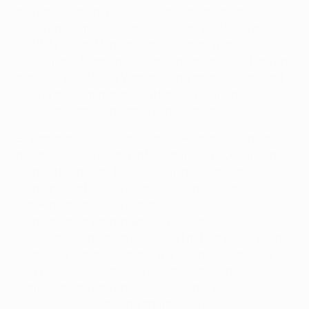
des Unterschieds bei den durchschnittlich erzielten
Toren pro Heim-/Auswärtsspiel (von 2,02/0,95 auf
1,58/1,15) in den Männerwettbewerben, während seit
2009/10 die Anzahl der durchschnittlich erzielten Tore
pro Spiel in der UEFA Women’s Champions League mit
1,92 für die Heimmannschaften und 1,6 für die
Auswärtsteams sehr stabil geblieben ist.
Es kommen viele verschiedene Faktoren in Frage, die
gegebenenfalls einen Einfluss auf den rückläufigen
Heimvorteil haben. Bessere Platzqualität und
standardisierte Spielfeldgrößen, verbesserte
Stadioninfrastruktur, höhere
Sicherheitsvorkehrungen, verbesserte
Schiedsrichterstandards (zuletzt mit der Einführung
technologischer Hilfsmittel wie Torlinientechnologie
und Video-Schiedsrichterassistenten), eine
umfassendere und anspruchsvollere TV-
Spielberichterstattung, komfortablere