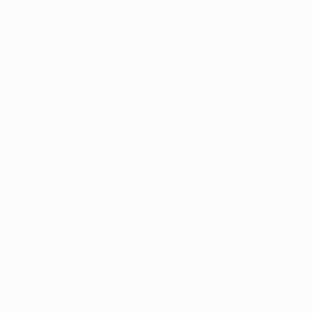
spielen. Bei drei Punkten Rückstand auf Ajax dürfte
selbst die theoretische Chance auf Platz 3 nur noch im
Promillebereich liegen, aber wenigstens könnte man
die eigenen Fans mit einem Überraschungs-Coup in
Neapel wieder versöhnen.
Ajax - Liverpool
(21:00)
Highlights: Liverpool - Ajax 2:1
Mit drei Toren innerhalb von nur sechs Minuten
meldete sich Mohamed Salah im Spiel gegen die
Rangers nach längerer Durststrecke eindrucksvoll
zurück. "Wenn wir unser Potenzial abrufen, sind wir
eine ziemlich gute Mannschaft", erklärte anschließend
Trainer Jürgen Klopp, dem mit seinem Team ein
Unentschieden zur Achtelfinal-Teilnahme reichen
würde.