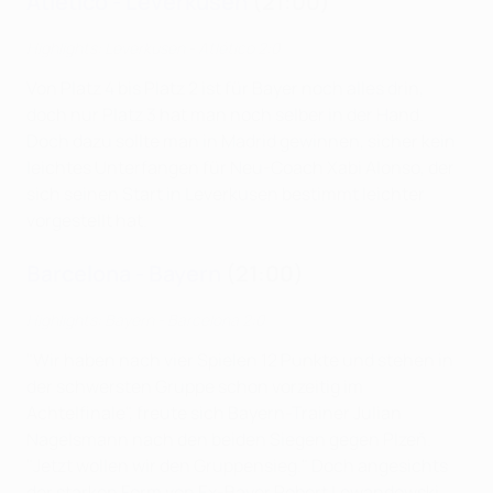
Atlético - Leverkusen
(21:00)
Highlights: Leverkusen - Atlético 2:0
Von Platz 4 bis Platz 2 ist für Bayer noch alles drin,
doch nur Platz 3 hat man noch selber in der Hand.
Doch dazu sollte man in Madrid gewinnen, sicher kein
leichtes Unterfangen für Neu-Coach Xabi Alonso, der
sich seinen Start in Leverkusen bestimmt leichter
vorgestellt hat.
Barcelona - Bayern
(21:00)
Highlights: Bayern - Barcelona 2:0
"Wir haben nach vier Spielen 12 Punkte und stehen in
der schwersten Gruppe schon vorzeitig im
Achtelfinale", freute sich Bayern-Trainer Julian
Nagelsmann nach den beiden Siegen gegen Plzeň.
"Jetzt wollen wir den Gruppensieg." Doch angesichts
der starken Form von Ex-Bayer Robert Lewandowski