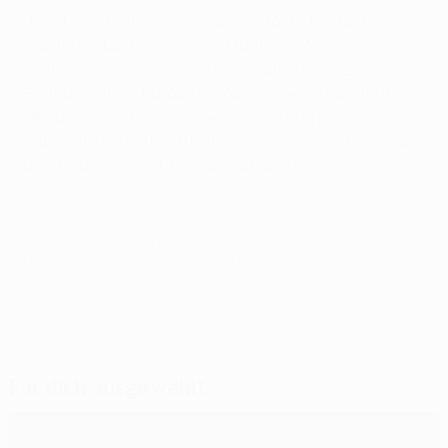
"Es ist eine brutal enge Gruppe", stöhnt Eintracht-
Kapitän Sebastian Rode und fügt an: "Wenn wir unsere
letzten zwei Spiele gewinnen, ist alles drin." Zwei
Punkte liegt der Europa League-Sieger aktuell hinter
OM, das zuletzt zweimal gegen Sporting gewonnen
hat. Sollte die Eintracht allerdings verlieren, kann man
den Traum vom Achtelfinale abhaken.
© 1998-2026 UEFA. All rights reserved.
Letzte Aktualisierung: Dienstag, 25. Oktober 2022
Für dich ausgewählt