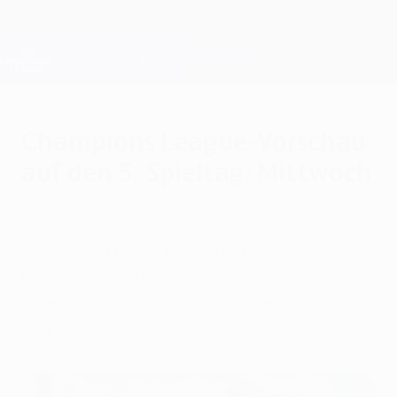
Direkt
zum
Hauptinhalt
Champions League Offiziell
Erhalten
Live-Ergebnisse &amp; Fantasy
UEFA Champions League
Champions League-Vorschau
auf den 5. Spieltag: Mittwoch
Dienstag, 25. Oktober 2022
Wir werfen einen Blick auf die
Mittwochspartien des 5. Spieltags der
Gruppenphase der UEFA Champions
League.