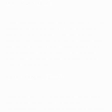
Inter - Plzeň
(18:45)
Highlights: Plzeň - Inter 0:2
Sollte Inter gegen das noch punktlose Team aus Pilsen
gewinnen, stünde man definitiv im Achtelfinale und
Barcelona müsste mit der Europa League Vorlieb
nehmen. "Wir hätten schon am letzten Spieltag alles
klar machen können", trauert Trainer Simone Inzaghi
noch immer dem unglücklichen 2:2 im Camp Nou
nach. "Jetzt wollen wir unsere Fans gegen Viktoria
Plzeň glücklich machen."
Napoli - Rangers
(21:00)
Highlights: Rangers - Napoli 0:3
Napoli steht nach vier Siegen schon im Achtelfinale,
während die Rangers nicht nur wegen der 1:7-
Heimpleite gegen Liverpool eine Saison zum Vergessen