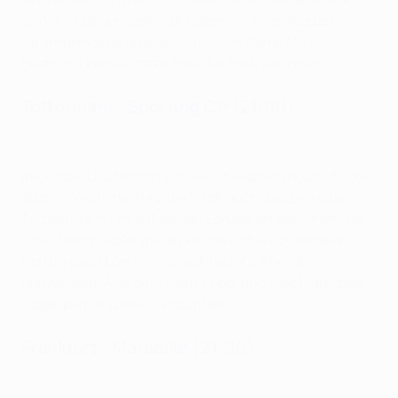
und der Notwendigkeit der Spanier, ihren letzten
Strohhalm zu ergreifen, wird es im Camp Nou
bestimmt kein leichtes Spiel für die Münchner.
Tottenham - Sporting CP
(21:00)
Highlights: Sporting CP - Tottenham 2:0
In Gruppe D scheint nach vier Spieltagen noch absolut
alles möglich, deshalb darf sich auch Spitzenreiter
Tottenham nicht auf seinen Lorbeeren ausruhen, bei
einer Heimniederlage gegen die unberechenbaren
Portugiesen könnte man schnell auf Platz 3
abrutschen. Allerdings muss Sporting gleich auf zwei
rotgesperrte Spieler verzichten.
Frankfurt - Marseille
(21:00)
Highlights: Marseille - Frankfurt 0:1