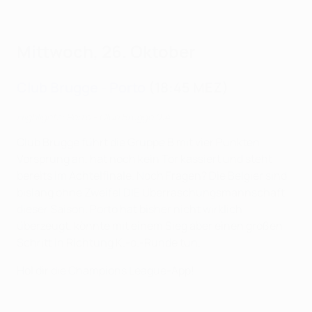
Mittwoch, 26. Oktober
Club Brugge - Porto
(18:45 MEZ)
Highlights: Porto - Club Brugge 0:4
Club Brugge führt die Gruppe B mit vier Punkten
Vorsprung an, hat noch kein Tor kassiert und steht
bereits im Achtelfinale. Noch Fragen? Die Belgier sind
bislang ohne Zweifel DIE Überraschungsmannschaft
dieser Saison. Porto hat bisher nicht wirklich
überzeugt, könnte mit einem Sieg aber einen großen
Schritt in Richtung K.-o.-Runde tun.
Hol dir die Champions League-App!