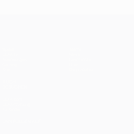
UEFA Champions League
Spiele
Teams
UEFA.tv
News
Auslosungen
Geschichte
Gaming
Über
Stat.
Shop (Klubs)
AUCH
BESUCHEN
UEFA.com
UEFA-Stiftung
für Kinder
UNS FOLGEN AUF