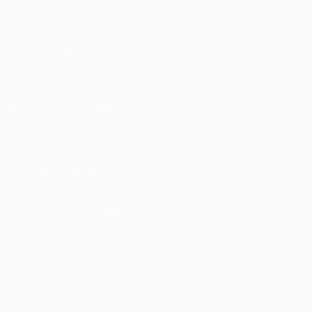
UEFA.com
UEFA-Stiftung
für Kinder
UNS FOLGEN AUF
Die offizielle App herunterladen
Datenschutz
Nutzungsbedingungen
Cookie-Politik
Datenschutzeinstellungen
© 1998-2026 UEFA. Alle Rechte vorbehalten
Der Name UEFA, das UEFA-Logo und alle Marken von UEFA-
Wettbewerben sind geschützte Marken und/oder von der UEFA
urheberrechtlich geschützt. Sie dürfen nicht für kommerzielle