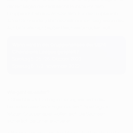
derzeit liegen die Reds sechs Punkte vor dem
Gruppendritten aus Amsterdam. Für die Truppe von
Alfred Schreuder zählt deshalb nur ein Sieg, wenn das
Achtelfinale nicht außer Reichweite rücken soll.
Wann wird in der Gruppenphase der UEFA
Champions League gespielt?
Spieltag 5: 25./26. Oktober 2022
Spieltag 6: 1./2. November 2022
Wie geht es weiter?
• Shakhtars 4:1-Erfolg in Leipzig war wohl das
bemerkenswerteste Ergebnis des 1. Spieltags, im
letzten Gruppenspiel wollen sich die Sachsen
sicherlich dafür revanchieren.
• Bayern war eine von drei Mannschaften, die letzte