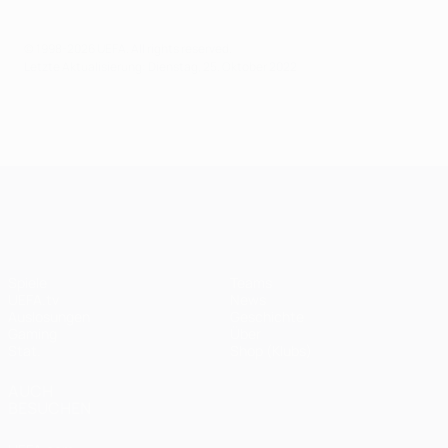
© 1998-2026 UEFA. All rights reserved.
Letzte Aktualisierung: Dienstag, 25. Oktober 2022
UEFA Champions League
Spiele
Teams
UEFA.tv
News
Auslosungen
Geschichte
Gaming
Über
Stat.
Shop (Klubs)
AUCH
BESUCHEN