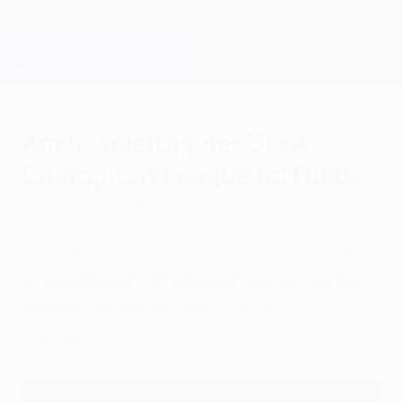
Direkt
zum
Hauptinhalt
Champions League Offiziell
Erhalten
Live-Ergebnisse &amp; Fantasy
UEFA Champions League
Am 5. Spieltag der UEFA
Champions League im Fokus
Dienstag, 25. Oktober 2022
Robert Lewandowski und Barcelona treffen
auf die Bayern. Inter Mailand und Liverpool
können den Achtelfinal-Einzug
klarmachen.