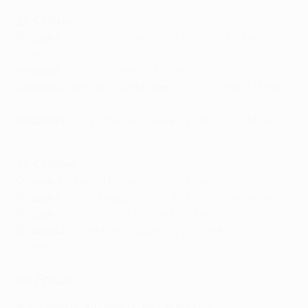
25. Oktober
Gruppe E
:
Salzburg - Chelsea 1:2
,
Dinamo Zagreb - AC
Milan 0:4
Gruppe F
:
Celtic - Shakhtar 1:1
,
Leipzig - Real Madrid 3:2
Gruppe G
:
Sevilla - Kopenhagen 3:0
,
Dortmund - Man
City 0:0
Gruppe H
:
Paris - Maccabi Haifa 7:2
,
Benfica - Juventus
4:3
26. Oktober
Gruppe A
:
Napoli - Rangers
,
Ajax - Liverpool
Gruppe B
:
Club Brugge - Porto
,
Atlético - Leverkusen
Gruppe C
:
Inter - Plzeň
,
Barcelona - Bayern
Gruppe D
:
Tottenham - Sporting CP
,
Frankfurt -
Marseille
Im Fokus