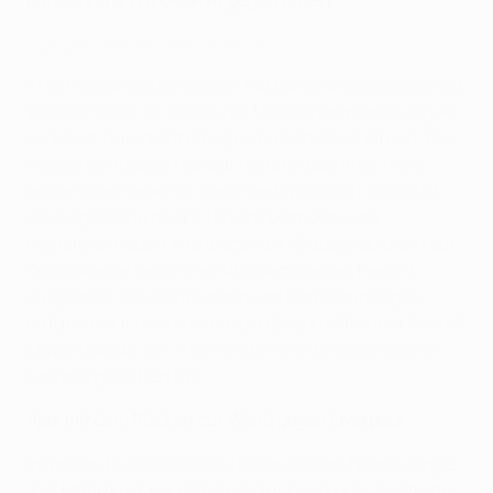
Barcelona droht Déjà-vu gegen Bayern
Highlights: Bayern - Barcelona 2:0
In der vergangenen Saison hat Barcelona erstmals seit
2000/01 die K.-o.-Phase der UEFA Champions League
verpasst, nun droht das gleiche Schicksal erneut. Die
Katalanen müssen darauf hoffen, dass Inter nicht
gegen Plzeň gewinnt, gleichzeitig müssen sie selbst
die Siegesserie des FC Bayern beenden – die
Münchner haben ihre letzten elf Gruppenspiele in der
Königsklasse gewonnen und damit einen Rekord
aufgestellt. Die Hoffnungen von Barcelona liegen
natürlich auf dem ehemaligen Bayern-Stürmer Robert
Lewandowski, der in den ersten vier Gruppenspielen
fünfmal getroffen hat.
Ajax mit dem Rücken zur Wand gegen Liverpool
Im ersten Duell zwischen diesen beiden Teams sorgte
Joël Matip kurz vor dem Ende für Liverpools Siegtreffer,