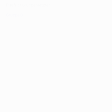
Plzeň
ist Gruppenletzter.
Gruppe D