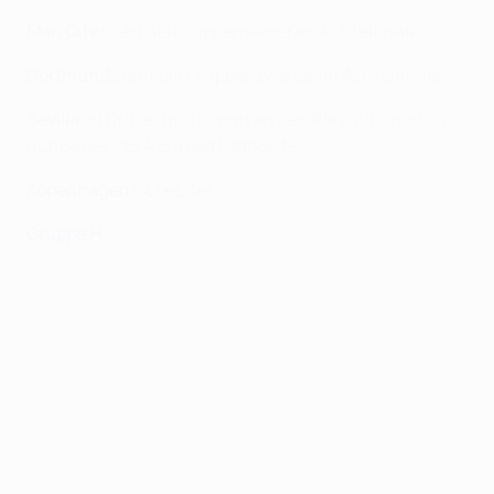
Man City
steht als Gruppensieger im Achtelfinale.
Dortmund
steht als Gruppenzweiter im Achtelfinale.
Sevilla
ist Dritter und nimmt an den Play-offs zur K.-o.-
Runde der UEFA Europa League teil.
Kopenhagen
ist Letzter.
Gruppe H