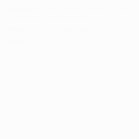
Leverkusen
ist Dritter und spielt in den Play-offs der K.-
o.-Runde der Europa League weiter.
Atlético
ist als Vierter ausgeschieden.
Gruppe
C