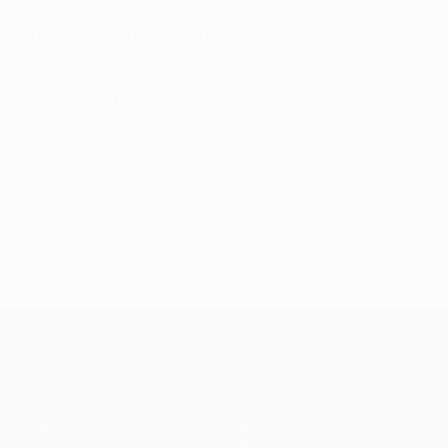
Juventus
ist Dritter und nimmt an den Play-offs der K.-
o.-Runde der Europa League teil.
Maccabi Haifa
ist Letzter.
© 1998-2026 UEFA. All rights reserved.
Letzte Aktualisierung: Mittwoch, 2. November 2022
UEFA Champions League
Spiele
Teams
UEFA.tv
News