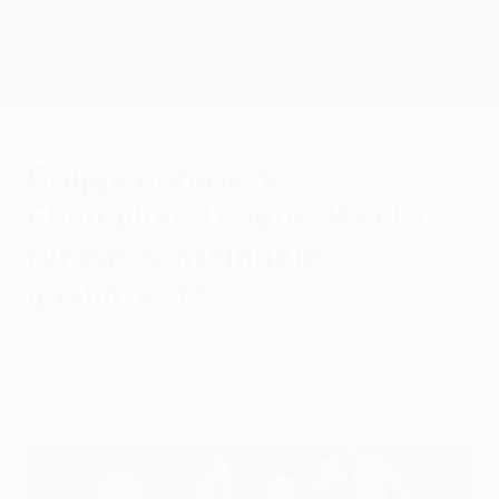
Direkt
zum
Hauptinhalt
Champions League Offiziell
Erhalten
Live-Ergebnisse &amp; Fantasy
UEFA Champions League
Gruppenphase der
Champions League: Wer ist
für das Achtelfinale
qualifiziert?
Mittwoch, 2. November 2022
Die 16 Achtelfinal-Teilnehmer stehen fest.