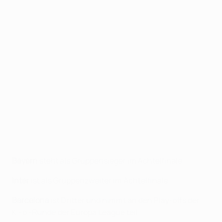
Bayern
steht als Gruppensieger im Achtelfinale.
Inter
ist als Gruppenzweiter im Achtelfinale.
Barcelona
ist Dritter und nimmt an den Play-offs der
K.-o.-Runde der Europa League teil.