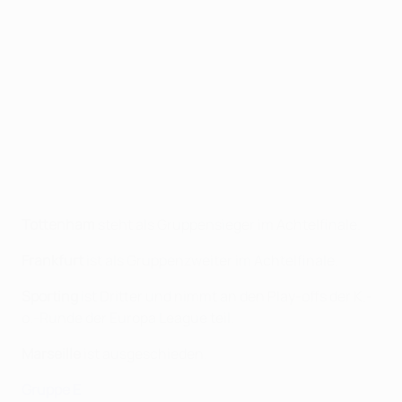
Tottenham
steht als Gruppensieger im Achtelfinale.
Frankfurt
ist als Gruppenzweiter im Achtelfinale.
Sporting
ist Dritter und nimmt an den Play-offs der K.-
o.-Runde der Europa League teil.
Marseille
ist ausgeschieden.
Gruppe E