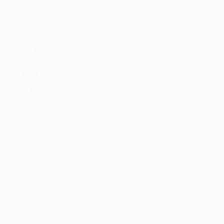
Real Madrid
steht als Gruppensieger im Achtelfinale.
Leipzig
ist im Achtelfinale als Gruppenzweiter.
Shakhtar
ist Dritter und spielt in den Play-offs der K.-
o.-Runde der Europa League weiter.
Celtic
ist Letzter.
Gruppe G