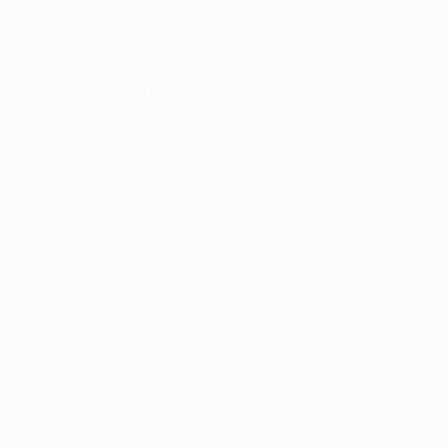
Europa League K.-o.-Runde
: Ajax, Barcelona,
Juventus, Leverkusen, Salzburg, Sevilla, Shakhtar,
Sporting CP
Definitiv Gruppenletzter
: Atlético, Celtic, Dinamo
Zagreb, Kopenhagen, Maccabi Haifa, Marseille, Plzeň,
Rangers
Alle Informationen vorbehaltlich der finalen
Bestätigung durch die UEFA.
Zuletzt aktualisiert: 2. November
Gruppe A