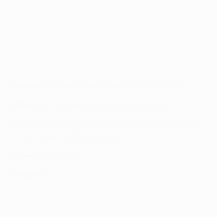
Chelsea
steht als Gruppensieger im Achtelfinale.
Milan
ist als Gruppenzweiter im Achtelfinale.
Salzburg
ist Dritter und nimmt an den Play-offs der K.-
o.-Runde der Europa League teil.
Dinamo
ist Letzter.
Gruppe F