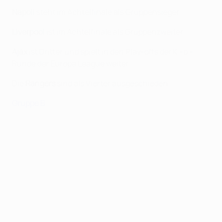
Napoli
steht im Achtelfinale als Gruppensieger.
Liverpool
ist im Achtelfinale als Gruppenzweiter.
Ajax
ist Dritter und spielt in den Play-offs der K.-o.-
Runde der Europa League weiter.
Die
Rangers
sind als Vierter ausgeschieden.
Gruppe B