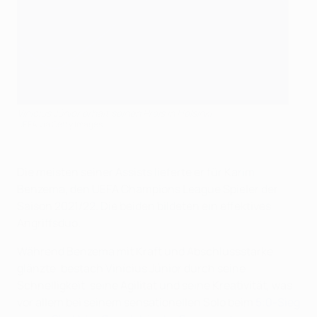
Vinícius Júnior erhält seinen Preis in Helsinki
UEFA via Getty Images
Die meisten seiner Assists lieferte er für Karim
Benzema, den UEFA Champions League Spieler der
Saison 2021/22. Die beiden bildeten ein effektives
Angriffsduo.
Während Benzema mit Kraft und Abschlussstärke
glänzte, bestach Vinícius Júnior durch seine
Schnelligkeit, seine Agilität und seine Kreativität, was
vor allem bei seinem sensationellen Solo beim
5:0-Sieg