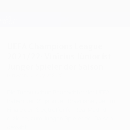
Direkt
zum
Hauptinhalt
Champions League Offiziell
Erhalten
Live-Ergebnisse &amp; Fantasy
UEFA Champions League
UEFA Champions League
2021/22: Vinícius Júnior ist
Junger Spieler der Saison
Mittwoch, 10. August 2022
Die Technischen Beobachter der UEFA
haben den 21-jährigen Brasilianer, der im
Finale den Siegtreffer für Real Madrid
erzielte, zum Jungen Spieler der Saison
gewählt.