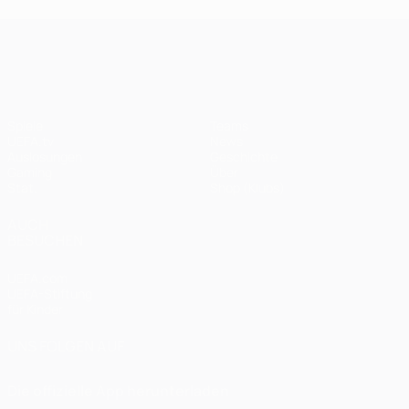
UEFA Champions League
Spiele
Teams
UEFA.tv
News
Auslosungen
Geschichte
Gaming
Über
Stat.
Shop (Klubs)
AUCH
BESUCHEN
UEFA.com
UEFA-Stiftung
für Kinder
UNS FOLGEN AUF
Die offizielle App herunterladen