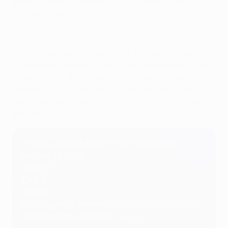
gegen Shakhtar Donetsk in der Gruppenphase
zu
bestaunen war.
Vinícius Júnior: Alle Tore und Assists diese Saison
"Das Schwierigste im Fußball ist, ein Tor zu schießen",
meinte Real Madrids Trainer Carlo Ancelotti nach dem
Finale in Paris. "Man braucht Zeit und muss ruhig
bleiben, und das hat Vinícius über den Verlauf der
Saison gemacht. Heute hat er eine brillante Saison
gekrönt."
Vinícius Júniors Zahlen in der Champions
League 2021/22
Spiele
: 13
Tore
: 4
Assists
: 6
Zurückgelegte Strecke
: 10,24 Kilometer pro Spiel
Höchstgeschwindigkeit
: 35,4 km/h