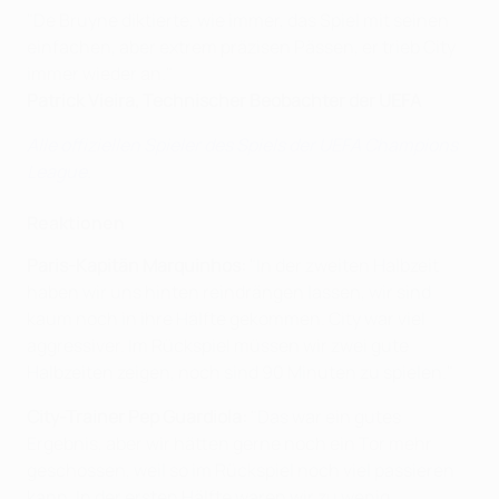
"De Bruyne diktierte, wie immer, das Spiel mit seinen
einfachen, aber extrem präzisen Pässen, er trieb City
immer wieder an."
Patrick Vieira, Technischer Beobachter der UEFA
Alle offiziellen Spieler des Spiels der UEFA Champions
League
.
Reaktionen
Paris-Kapitän Marquinhos:
"In der zweiten Halbzeit
haben wir uns hinten reindrängen lassen, wir sind
kaum noch in ihre Hälfte gekommen. City war viel
aggressiver. Im Rückspiel müssen wir zwei gute
Halbzeiten zeigen, noch sind 90 Minuten zu spielen."
City-Trainer Pep Guardiola:
"Das war ein gutes
Ergebnis, aber wir hätten gerne noch ein Tor mehr
geschossen, weil so im Rückspiel noch viel passieren
kann. In der ersten Hälfte waren wir zu wenig