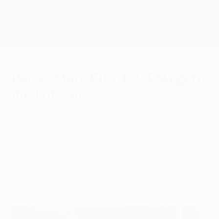
Direkt
zum
Hauptinhalt
Champions League Offiziell
Erhalten
Live-Ergebnisse &amp; Fantasy
UEFA Champions League
Paris - Man. City 1:2: PSG geht
die Luft aus
Mittwoch, 28. April 2021
Marquinhos brachte die Gastgeber
verdient in Führung, aber nach der Pause
drehte City dank der Tore von Kevin De
Bruyne und Riyad Mahrez die Partie.