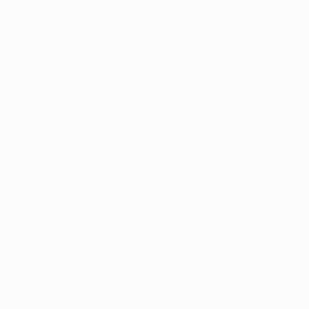
Die Elf von Mauricio Pochettino kam besser aus den
Startblöcken und ging in der 15. Minute nach einer
Ecke von Ángel Di María durch einen Kopfball von
Marquinhos verdient in Führung, von der Mannschaft
von Pep Guardiola war in den ersten 45 Minuten kaum
etwas zu sehen.
Ein komplett anderes Bild gab es in der zweiten
Halbzeit, jetzt setzte sich City in der gegnerischen
Hälfte fest und kam durch eine eher missglückte
Flanke von Kevin De Bruyne zum Ausgleich. Per
Freistoß sorgte Riyad Mahrez schließlich für die
Führung der Gäste, die das Spiel jetzt komplett im Griff
hatten. Bei Paris sah dann auch noch Idrissa Gueye
Rot für ein übles Fouls an Gündoğan.
Spieler des Spiels: Kevin De Bruyne (Manchester
City)