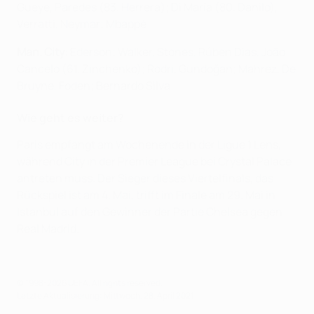
Gueye, Paredes (83. Herrera); Di María (80. Danilo),
Verratti, Neymar; Mbappé
Man. City
: Ederson; Walker, Stones, Rúben Dias, João
Cancelo (61. Zinchenko); Rodri, Gündoğan; Mahrez, De
Bruyne, Foden; Bernardo Silva
Wie geht es weiter?
Paris empfängt am Wochenende in der Ligue 1 Lens,
während City in der Premier League bei Crystal Palace
antreten muss. Der Sieger dieses Viertelfinals, das
Rückspiel ist am 4. Mai, trifft im Finale am 29. Mai in
Istanbul auf den Gewinner der Partie Chelsea gegen
Real Madrid.
© 1998-2026 UEFA. All rights reserved.
Letzte Aktualisierung: Mittwoch, 28. April 2021