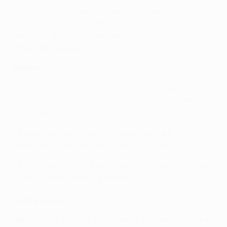
aggressiv. Jetzt haben wir erst einmal ein wichtiges
Spiel in der Premier League, dort wollen wir Meister
werden und das ist für uns wichtiger als die
Champions League."
Zahlen
• In den letzten 5 Jahren traf jeweils zumindest ein
Brasilianer in den Halbfinals, die letzten zwei Jahre war
es Marquinhos.
• Sieben der zehn Tore von De Bruyne in der UEFA
Champions League fielen in der K.o.-Phase.
• Manchester City hat nun 18 Auswärtsspiele in Folge
in allen Wettbewerben gewonnen.
Aufstellungen
Paris
: Navas; Florenzi, Marquinhos, Kimpembe, Bakker;