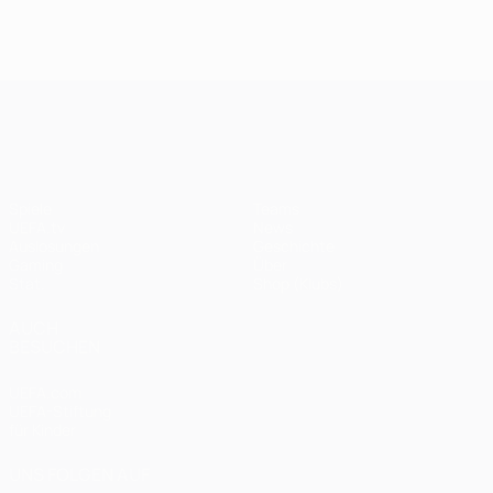
UEFA Champions League
Spiele
Teams
UEFA.tv
News
Auslosungen
Geschichte
Gaming
Über
Stat.
Shop (Klubs)
AUCH
BESUCHEN
UEFA.com
UEFA-Stiftung
für Kinder
UNS FOLGEN AUF