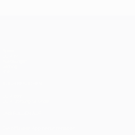
UEFA Champions League
Spiele
UEFA.tv
Auslosungen
Gaming
Stat.
AUCH BESUCHEN
UEFA.com
UEFA-Stiftung für Kinder
UNS FOLGEN AUF
Die offizielle App herunterladen