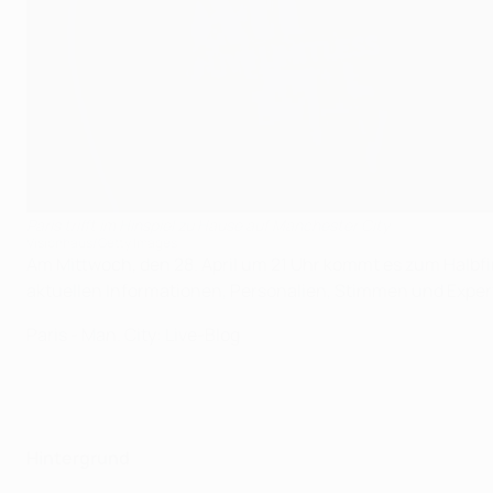
Paris trifft im Hinspiel zu Hause auf Manchester City
Visionhaus/Getty Images
Am Mittwoch, den 28. April um 21 Uhr kommt es zum Halbf
aktuellen Informationen, Personalien, Stimmen und Exper
Paris - Man. City: Live-Blog
Hintergrund