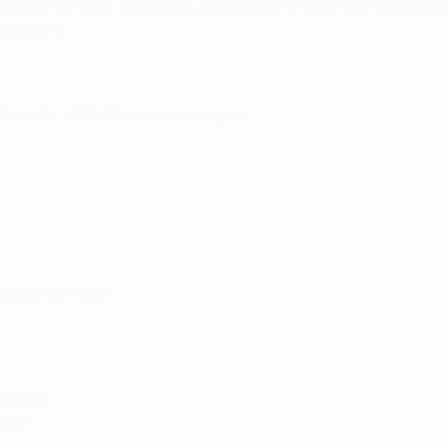
haft von Man. City, die zuletzt 2016 im Halbfinale stand, beim
ainerbank.
artner der UEFA Champions League
anzösischer Pokal
apokal)
pokal