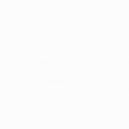
Mögliche Aufstellungen
Paris
: Navas - Florenzi, Marquinhos, Kimpembe, Diallo - Gu
Man. City
: Ederson - Walker, Stones, Rúben Dias, Cancelo 
Citys Duell 2016 mit Paris
Stimmen
Mauricio Pochettino, Trainer Paris:
"Beide Mannschaften ha
besten Mannschaften der Welt und dazu den besten Trainer
Pep Guardiola, Trainer Man. City:
"Wenn du immer den Ball 
verhindern. Sie haben viele Waffen. Sie sind es gewöhnt,
© 1998-2026 UEFA. All rights reserved.
Letzte Aktualisierung: Dienstag, 27. Apr