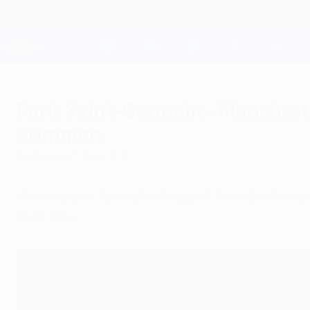
Direkt
zum
Hauptinhalt
Champions League Offiziell
Live-Ergebnisse &amp; Fantasy
UEFA Champions League
Paris Saint-Germain - Manchest
Stimmen
Dienstag, 27. April 2021
Wo wird das Spiel übertragen? Wie könnten di
Man. City.