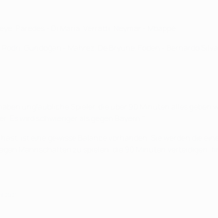
eye, Paredes - Di María, Verratti, Neymar - Mbappé
- Rodri, Gündoğan - Mahrez, De Bryune, Foden - Bernardo Silva
ben unglaubliche Spieler, die über 90 Minuten alles geben w
. Es wird schwieriger als gegen Bayern."
hast, ist eine gewisse Balance vorhanden. Sie werden die ei
 gegen Mannschaften zu spielen, die 90 Minuten verteidigen, 
il 2021