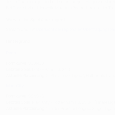
Josep Guardiola gastiert mit seiner ungeschlagenen Mannsc
Bei Paris sitzt mittlerweile Mauricio Pochettino auf der Tr
Wo wird das Spiel übertragen?
Stream und TV:
Übersicht der regionalen Übertragungsp
Hintergrund
Paris
Formkurve
: SSSNSS
Letztes Spiel
: Metz - Paris 1:3, 24.04.
Aktuelle Platzierung
: 2. Platz in der Ligue 1, Halbfinale fr
Man. City
Formkurve
: SSNSNS
Letztes Spiel
: Man. City - Tottenham 1:0, 25.04. (Finale Lig
Aktuelle Platzierung
: 1. in der Premier League, Sieger Liga