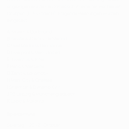
er gezogen wurde - automatisch in eine der vier blauen
Gruppen (E, F, G oder H). Folgende Paarungen wurden
eingeteilt:
A
Bayern & Dortmund
B
Sevilla & Atlético de Madrid
C
Real Madrid & Barcelona
D
Liverpool & Man. United
E
Juventus & Inter
F
Paris & Marseille
G
Zenit & Lokomotiv
H
Man. City & Chelsea
I
Shakhtar & Dynamo Kyiv
J
RB Leipzig & Mönchengladbach
K
Lazio & Atalanta
Spieltermine
Spieltag 1: 20./21. Oktober