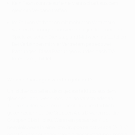
Kein Team konnte auf eine Mannschaft aus dem
gleichen Verband treffen.
Im Fall von Verbänden mit mehreren Vertretern,
wurden Paarungen aus Vereinen gebildet, um ihre
Spiele zwischen Dienstag und Mittwoch aufzuteilen.
Bei Verbänden mit vier Vertretern gab es zwei
Paarungen. Diese Paarungen wurden nach TV-
Interesse gebildet.
Welche Paarungen wurden gebildet?
Um sicherzustellen, dass gepaarte Klubs aus dem
gleichen Land, wenn möglich, an verschiedenen
Tagen spielen, wurden die acht Gruppen farblich
gekennzeichnet: Die Gruppen A bis D waren rot, die
Gruppen E bis H blau. Wenn ein gepaarter Klub
beispielsweise in eine rote Gruppe gelost wurde (A, B, C
oder D), kam der andere Verein dieser Paarung - sobald