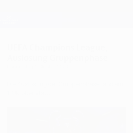
Direkt
zum
Hauptinhalt
Champions League Offiziell
Erhalten
Live-Ergebnisse &amp; Fantasy
UEFA Champions League
UEFA Champions League,
Auslosung Gruppenphase
Donnerstag, 1. Oktober 2020
Die Auslosung der Gruppenphase fand am
1. Oktober statt.