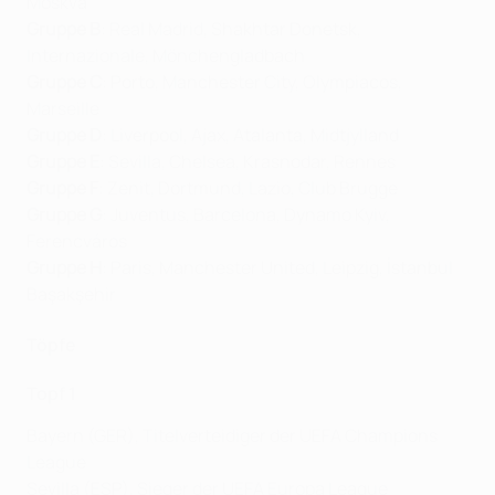
Moskva
Gruppe B
: Real Madrid, Shakhtar Donetsk,
Internazionale, Mönchengladbach
Gruppe C
: Porto, Manchester City, Olympiacos,
Marseille
Gruppe D
: Liverpool, Ajax, Atalanta, Midtjylland
Gruppe E
: Sevilla, Chelsea, Krasnodar, Rennes
Gruppe F
: Zenit, Dortmund, Lazio, Club Brugge
Gruppe G
: Juventus, Barcelona, Dynamo Kyiv,
Ferencváros
Gruppe H
: Paris, Manchester United, Leipzig, İstanbul
Başakşehir
Töpfe
Topf 1
Bayern (GER), Titelverteidiger der UEFA Champions
League
Sevilla (ESP), Sieger der UEFA Europa League