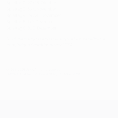
Spieltag 2: 27./28. Oktober
Spieltag 3: 3./4. November
Spieltag 4: 24./25. November
Spieltag 5: 1./2. Dezember
Spieltag 6: 8./9. Dezember
Die Auslosungen sind vorläufig und vorbehaltlich der
endgültigen Bestätigung der UEFA
.
© 1998-2026 UEFA. All rights reserved.
Letzte Aktualisierung: Donnerstag, 1. Oktober 2020
UEFA Champions League