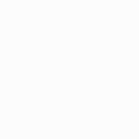
Dynamo Kyiv (UKR)* 55,000
Salzburg (AUT)* 53,500
RB Leipzig (GER) 49,000
Inter Mailand (ITA) 44,000
Olympiacos (GRE)* 43,000
Lazio (ITA) 41,000
Krasnodar (RUS)* 35,500
Atalanta (ITA) 33,500
Topf 4
Lokomotiv Moskva (RUS) 33,000
Marseille (FRA) 31,000
Club Brugge (BEL) 28,500
Borussia Mönchengladbach (GER) 26,000
İstanbul Başakşehir (TUR) 21,500
Midtjylland (DEN)* 14,500
Rennes (FRA) 14,000
Ferencváros (HUN)* 9,000