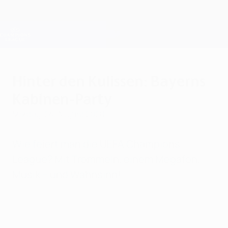
Direkt
zum
Hauptinhalt
Champions League Offiziell
Erhalten
Live-Ergebnisse &amp; Fantasy
UEFA Champions League
Hinter den Kulissen: Bayerns
Kabinen-Party
Montag, 24. August 2020
Wie feiert man die UEFA Champions
League? Mit Trommeln, einem Megafon,
Musik – und Wahnsinn!