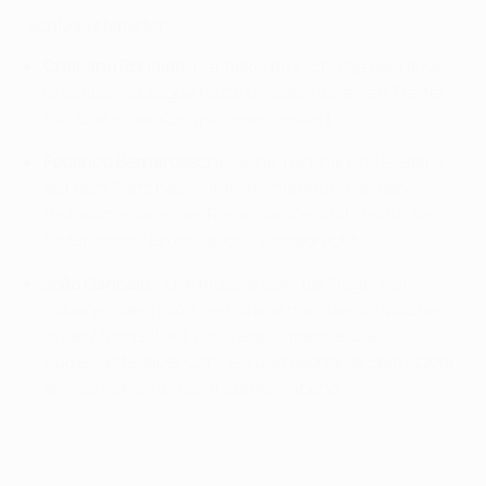
Schlüsselspieler
Cristiano Ronaldo
: Der Rekordtorschütze der UEFA
Champions League hatte bis dato nur einen Treffer
für Juve in der Königsklasse markiert.
Federico Bernardeschi
: Seine Technik und Eleganz
auf dem Platz haben ihm in Anlehnung an den
Gründungsvater der Renaissance-Architektur den
Spitznamen "Brunelleschi" eingebracht.
João Cancelo
: Juve musste über die Flügel viel
riskieren, denn dort vermutete man die Schwächen
in der Mannschaft von Diego Simeone. Die
Außenverteidiger Cancelo und Leonardo Spinazzola
erwischten einen sehr starken Abend.
Juventus' Weg ins Achtelfinale