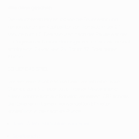
Was dann geschah
Die Hausherren legten los wie die Feuerwehr und
kamen durch ein Kopfballtor von Ronaldo in der 27.
Minute zum 1:0. Drei Minuten nach der Pause war der
Portugiese nach einer Hereingabe von Cancelo erneut
erfolgreich. Es war sein 24. Tor im 32. Spiel gegen
Atlético.
SO LIEF DAS SPIEL
Der eingewechselte Moise Kean vergab eine dicke
Chance zum 3:0, aber Juve-Trainer Massimiliano
Allegri konnte sich auf Ronaldo verlassen. CR7 schoss
die Italiener mit einem verwandelten Elfmeter
schließlich in die nächste Runde.
Juve - Atleti: Statistiken zum Spiel
Spielbericht