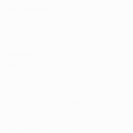
Anfang unserer Serie großer Klassiker in der UEFA
Champions League.
DAS SPIEL IN VOLLER LÄNGE
Hintergrund
Atlético hatte im Hinspiel eigentlich alles richtig
gemacht und stand mit einem Bein im Viertelfinale. Die
Mannschaft von Diego Simeone war defensiv mal
wieder voll auf der Höhe und neutralisierte die Waffen
von Juventus sehr effizient. Dank zwei später Treffer
von José María Giménez und Diego Godín nahmen die
Rojiblancos eine scheinbar komfortable Führung mit
ins Rückspiel.
Hinspiel-highlights: Atlético - Juventus 2:0