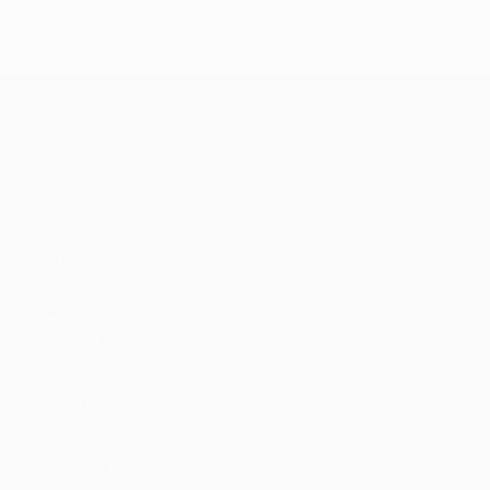
UEFA Champions League
Spiele
Teams
UEFA.tv
News
Auslosungen
Geschichte
Gaming
Über
Stat.
Shop (Klubs)
AUCH
BESUCHEN
UEFA.com
UEFA-Stiftung
für Kinder
UNS FOLGEN AUF