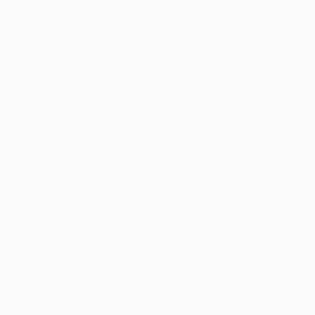
Stimmen zum Spiel
Cristiano Ronaldo, Juventus
: "Vielleicht haben sie
mich deshalb verpflichtet."
Juventus-Held Ronaldo: Wir haben wie ein Champions-League-
Team gespielt
Diego Simeone, Atlético-Trainer
: "Man muss dem
Gegner gratulieren, wenn er so ein Spiel abliefert und
man am Ende geschlagen wird. Juve war taktisch
besser und hat die zweiten Bälle erobert."
Corriere dello Sport, Italien
: "Es gibt keine Adjektive
mehr, mit denen man Ronaldo beschreiben kann. Er ist
einfach der Beste von allen."
Außerdem an diesem Abend