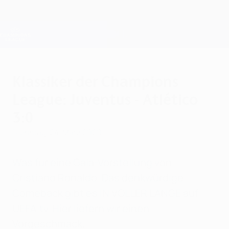
Direkt
zum
Hauptinhalt
Champions League Offiziell
Erhalten
Live-Ergebnisse &amp; Fantasy
UEFA Champions League
Klassiker der Champions
League: Juventus - Atlético
3:0
Dienstag, 24. März 2020
Was für eine Gala-Vorstellung von
Cristiano Ronaldo. Das denkwürdige
Comeback gibt es IN VOLLER LÄNGE auf
UEFA.tv. Hier liefern wir einen
Vorgeschmack.