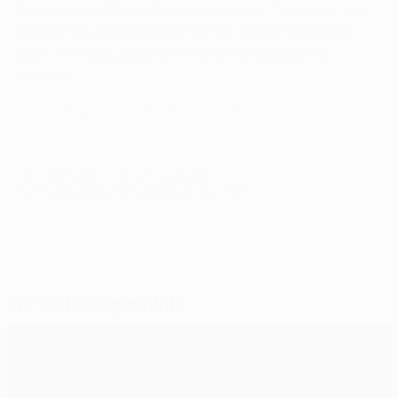
Manchester City feierte den höchsten Triumph in der
eigenen Europapokalgeschichte. Sergio Agüero traf
beim 7:0-Sieg gegen ein chancenloses Schalke
doppelt.
2018/19 highlights: Man. City 7-0 Schalke
© 1998-2026 UEFA. All rights reserved.
Letzte Aktualisierung: Mittwoch, 25. März 2020
Für dich ausgewählt