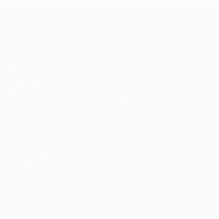
UEFA Champions League
Spiele
Teams
UEFA.tv
News
Auslosungen
Geschichte
Gaming
Über
Stat.
Shop (Klubs)
AUCH
BESUCHEN
UEFA.com
UEFA-Stiftung
für Kinder
UNS FOLGEN AUF
Die offizielle App herunterladen