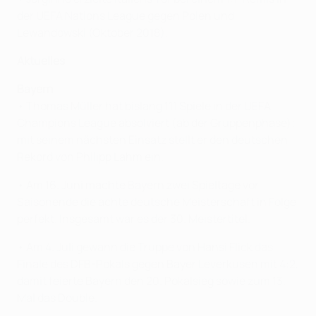
der UEFA Nations League gegen Polen und
Lewandowski (Oktober 2018).
Aktuelles
Bayern
• Thomas Müller hat bislang 111 Spiele in der UEFA
Champions League absolviert (ab der Gruppenphase);
mit seinem nächsten Einsatz stellt er den deutschen
Rekord von Philipp Lahm ein.
• Am 16. Juni machte Bayern zwei Spieltage vor
Saisonende die achte deutsche Meisterschaft in Folge
perfekt. Insgesamt war es der 30. Meistertitel.
• Am 4. Juli gewann die Truppe von Hansi Flick das
Finale des DFB-Pokals gegen Bayer Leverkusen mit 4:2,
damit feierte Bayern den 20. Pokalsieg sowie zum 13.
Mal das Double.