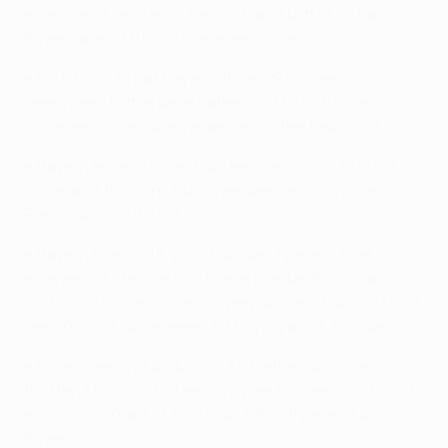
• Seit dem Neustart in Deutschland Mitte Mai hat
Bayern alle elf Pflichtspiele gewonnen.
• Im Jahr 2020 hat Bayern 21 von 22 Spielen
gewonnen. Mittlerweile haben sie 17 Pflichtspiele in
Folge gewonnen, was neuer deutscher Rekord ist.
• Bayern erzielte in der Bundesliga-Saison 2019/20
insgesamt 100 Tore, nur eines weniger als in ihrer
Rekordsaison 1971/72.
• Bayern blieb 2019/20 in nur zwei Spielen ohne
eigenes Tor - bei der 0:2-Niederlage bei Borussia
Dortmund im deutschen Superpokal am 3. August und
beim 0:0 zu Hause gegen RB Leipzig am 9. Februar.
• Robert Lewandowski - mit 34 Treffern wurde er zum
fünften Mal Torschützenkönig der Bundesliga - bringt
es in 2019/20 auf 51 Tore in 43 Pflichtspielen für
Bayern.