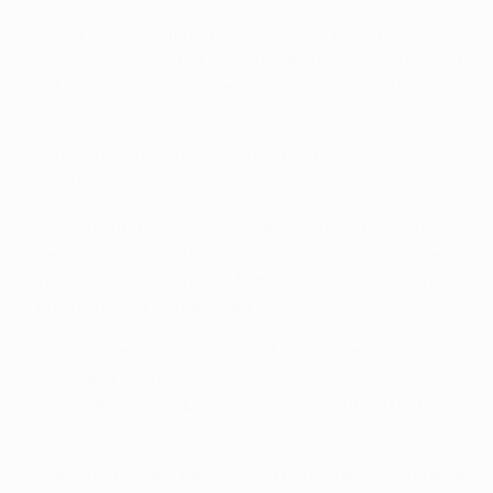
• Lewandowski hat für Dortmund und Bayern
zusammen insgesamt 236 Ligatore geschossen, damit
liegt er auf Rang drei in der ewigen Torjägerliste der
Bundesliga.
• Müller beendete die Saison mit 21 Torvorlagen, ein
neuer Bundesliga-Rekord.
• Bayern stieg am 23. Juli wieder ins Training ein und
feierte im einzigen Testspiel vor dem Rückspiel gegen
Chelsea, am 31. Juli gegen Marseille, einen 1:0-Sieg;
Torschütze war Serge Gnabry.
• Niklas Süle, der sich am 19. Oktober einen
Kreuzbandriss in seinem linken Knie zuzog, kehrte
gegen Marseille als Einwechselspieler auf den Platz
zurück.
• Benjamin Pavard hat sich im Training am 26. Juli eine