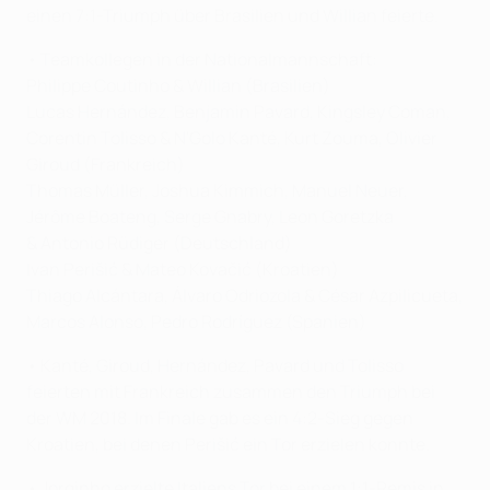
einen 7:1-Triumph über Brasilien und Willian feierte.
• Teamkollegen in der Nationalmannschaft:
Philippe Coutinho & Willian (Brasilien)
Lucas Hernández, Benjamin Pavard, Kingsley Coman,
Corentin Tolisso & N'Golo Kanté, Kurt Zouma, Olivier
Giroud (Frankreich)
Thomas Müller, Joshua Kimmich, Manuel Neuer,
Jérôme Boateng, Serge Gnabry, Leon Goretzka
& Antonio Rüdiger (Deutschland)
Ivan Perišić & Mateo Kovačić (Kroatien)
Thiago Alcántara, Álvaro Odriozola & César Azpilicueta,
Marcos Alonso, Pedro Rodríguez (Spanien)
• Kanté, Giroud, Hernández, Pavard und Tolisso
feierten mit Frankreich zusammen den Triumph bei
der WM 2018. Im Finale gab es ein 4:2-Sieg gegen
Kroatien, bei denen Perišić ein Tor erzielen konnte.
• Jorginho erzielte Italiens Tor bei einem 1:1-Remis in