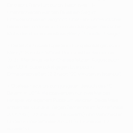
Eintracht Frankfurt durch. Nach zwei 1:1-
Unentschieden war den Blues ein Sieg im
Elfmeterschießen vergönnt. Über Hin- und Rückspiel
haben die Londoner im Europapokal gegen deutsche
Klubs damit eine makellose Bilanz (3 Duelle, 3 Siege).
• Die letzte Auswärtspleite im Europapokal gab es im
März 2018 im Achtelfinal-Rückspiel bei Barcelona
(0:3). Allerdings verlor Chelsea letzten August auch
den UEFA-Superpokal gegen Liverpool im
Elfmeterschießen (2:2 nach 120 Minuten in Istanbul).
• Chelsea hatte bis zum jüngsten Besuch des FC
Bayern in UEFA-Wettbewerben nur zwei Mal das
Hinspiel vor eigenem Publikum verloren. Beide Male
schied der Klub aus: Gegen Barcelona im Achtelfinale
2005/06 (1:2 zuhause, 1:1 auswärts) und Manchester
United im Viertelfinale 2010/11 (0:1 zuhause, 1:2
auswärts).