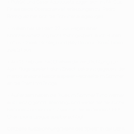
• Pulišić und César Azpilicueta zogen sich im FA-Cup-
Finale beide Oberschenkelverletzungen zu, Pedro
Rodríguez hat sich die Schulter ausgekugelt.
• Willian hat seit dem 22. Juli wegen einer
Knöchelverletzung nicht mehr gespielt, auch Ruben
Loftus-Cheek (Schlag) und Billy Gilmour (Knie) fielen
zuletzt aus.
• Am 13. Februar hat Chelsea die Verpflichtung von
Ajax-Flügelspieler Hakim Ziyech bekannt gegeben; der
marokkanische Nationalspieler wechselte im Sommer
an die Stamford Bridge.
• Außerdem haben die Blues im Sommer Timo Werner
aus Leipzig geholt, allerdings sind weder der deutsche
Nationalstürmer noch Ziyech in der laufenden UEFA
Champions League spielberechtigt.
Offizielle Auszeichnung "Mann des Spiels" in der UEFA