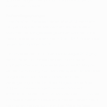
späteren Sieger Liverpool das früheste Aus seit 2011
hinnehmen musste.
Frühere Begegnungen
• Heute ist er Chelseas Trainer, aber 2012 war Frank
Lampard Kapitän der Mannschaft, als die Blues in
München die Königsklasse gewinnen konnten. Eine
Saison später setzte sich der FCB im UEFA-Superpokal
gegen die Londoner durch.
• Im Endspiel der UEFA Champions League 2012 ging
der FC Bayern im "Finale Dahoam" durch einen
Kopfballtreffer von Thomas Müller in der 83. Minute
verdient in Führung. Fünf Minuten später rettete Didier
Drogba die Elf von Roberto Di Matteo in die
Verlängerung, in der Ex-Blues-Flügelstürmer Arjen
Robben mit einem Foulelfmeter an Petr Čech
scheiterte. Es blieb nach 120 Minuten beim 1:1 und das
Elfmeterschießen musste entscheiden. Bayern hatte
nach einem Fehlversuch von Juan Mata die Nase