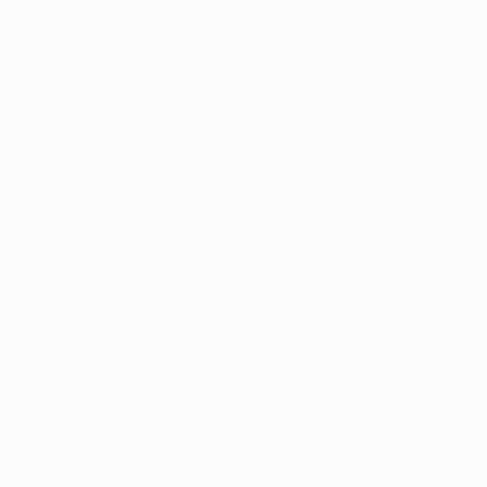
verwandelte seinen Elfer, bei Chelsea war erneut
Lampard erfolgreich.
• Bayern und Chelsea standen sich erstmals im
Viertelfinale der UEFA Champions League 2004/05
gegenüber. Unter Mourinho konnten sich die Blues
nach Hin- und Rückspiel gegen die Mannschaft von
Felix Magath mit 6:5 durchsetzen. Chelsea feierte
einen 4:2-Sieg an der Stamford Bridge und stand trotz
einer 2:3-Pleite in München in der nächsten Runde.
Hintergrund
Bayern
• Als erst siebte Mannschaft konnte Bayern in dieser
Saison alle sechs Gruppenspiele in der UEFA
Champions League gewinnen. Dies hatte zuvor noch
kein Bundesligist geschafft. Zum Auftakt gab es einen
3:0-Heimsieg gegen Crvena zvezda, ehe Tottenham
auswärts mit 7:2 bezwungen wurde. Es folgten zwei