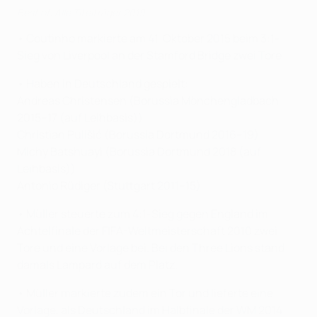
Best of: Alle Titelträger 2019
• Coutinho markierte am 41. Oktober 2015 beim 3:1-
Sieg von Liverpool an der Stamford Bridge zwei Tore.
• Haben in Deutschland gespielt:
Andreas Christensen (Borussia Mönchengladbach
2015–17 (auf Leihbasis))
Christian Pulišić (Borussia Dortmund 2016–19)
Michy Batshuayi (Borussia Dortmund 2018 (auf
Leihbasis))
Antonio Rüdiger (Stuttgart 2011–15)
• Müller steuerte zum 4:1-Sieg gegen England im
Achtelfinale der FIFA-Weltmeisterschaft 2010 zwei
Tore und eine Vorlage bei. Bei den Three Lions stand
damals Lampard auf dem Platz.
• Müller markierte zudem ein Tor und lieferte eine
Vorlage, als Deutschland im Halbfinale der WM 2014