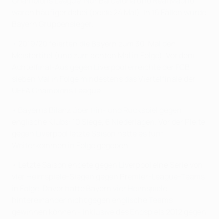
Champions League. Nur Barcelona und Real Madrid
waren häufiger dabei (beide 24 Mal). In 16 Fällen wurde
Bayern Gruppensieger.
• 2019/20 feierten die Bayern zum 30. Mal den
Meistertitel (und zum achten Mal in Folge). Vor dem
Achtelfinal-Aus gegen Liverpool erreichte der FCB
sieben Mal in Folge mindestens das Viertelfinale der
UEFA Champions League.
• Bayerns Bilanz über Hin- und Rückspiel gegen
englische Klubs: 10 Siege, 6 Niederlagen. Vor der Pleite
gegen Liverpool letzte Saison hatte es fünf
Weiterkommen in Folge gegeben.
• Letzte Saison endete gegen Liverpool eine Serie von
vier Heimspiele-Siegen gegen Premier-League-Teams
in Folge. Davor hatte Bayern vier Heimspiele
hintereinander nicht gegen englische Teams
gewinnen können - inklusive des Endspiels 2012 gegen