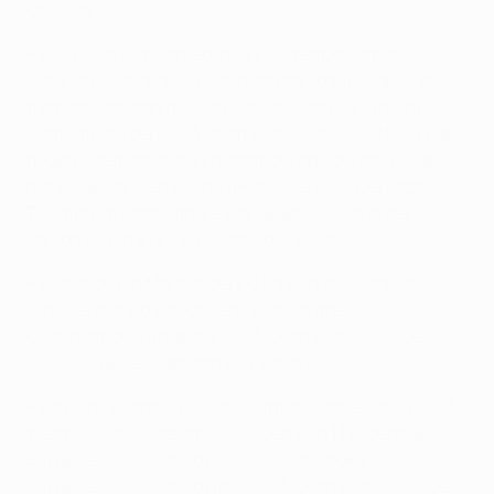
Chelsea.
• Der FC Bayern schied in UEFA-Wettbewerben
lediglich ein Mal aus, nachdem man das Hinspiel im
fremden Stadion für sich entscheiden konnte. Im
Achtelfinale der UEFA Champions League 2010/11 war
gegen Internazionale Endstation, obwohl das Hinspiel
mit 1:0 gewonnen wurde (Rückspiel 2:3). Der letzte
Triumph im Achtelfinale war gegen Sevilla in der
Saison 2017/18 (2:1 auswärts, 0:0 zuhause).
• Lediglich ein Mal hat der FC Bayern auswärts das
Hinspiel mit 3:0 gewonnen: In der dritten
Qualifikationsrunde zur UEFA Champions League
2002/03 gegen Partizan (3:1 zuhause).
• Bayerns Bilanz aus sechs Elfmeterschießen in UEFA-
Wettbewerben steht bei 5 Siegen und 1 Niederlage:
5:4 gegen Chelsea, 2013, UEFA-Superpokal
3:4 gegen Chelsea, 2011/12, UEFA Champions League,