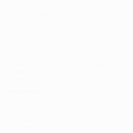
• Chelseas Bilanz aus vier Elfmeterschießen in UEFA-
Wettbewerben steht bei 2 Siegen und 3 Niederlagen:
1:4 gegen Liverpool, 2006/07, UEFA Champions League,
Halbfinale
5:6 gegen Manchester United, 2007/08, UEFA
Champions League, Finale
4:3 gegen Bayern München, 2011/12, UEFA Champions
League, Finale
4:5 gegen Bayern München, 2013, UEFA-Superpokal
4:3 gegen Eintracht Frankfurt, 2018/19, UEFA Europa
League, Halbfinale
Verschiedenes
• Haben in England gespielt:
Philippe Coutinho (Liverpool 2013–18)
Serge Gnabry (Arsenal 2011–16, West Brom 2015/16
(auf Leihbasis))
Jérôme Boateng (Manchester City 2010/11)