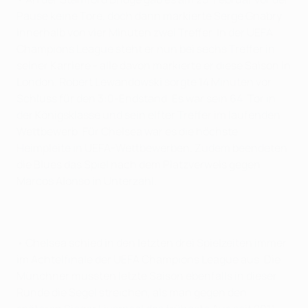
Pause keine Tore, doch dann markierte Serge Gnabry
innerhalb von vier Minuten zwei Treffer. In der UEFA
Champions League steht er nun bei sechs Treffer in
seiner Karriere - alle davon markierte er diese Saison in
London. Robert Lewandowski sorgte 14 Minuten vor
Schluss für den 3:0-Endstand. Es war sein 64. Tor in
der Königsklasse und sein elfter Treffer im laufenden
Wettbewerb. Für Chelsea war es die höchste
Heimpleite in UEFA-Wettbewerben. Zudem beendeten
die Blues das Spiel nach dem Platzverweis gegen
Marcos Alonso in Unterzahl.
• Chelsea schied in den letzten drei Spielzeiten immer
im Achtelfinale der UEFA Champions League aus. Die
Münchner mussten letzte Saison ebenfalls in dieser
Runde die Segel streichen, als man gegen den