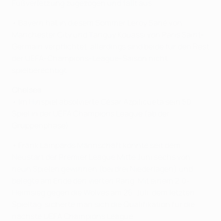
Fußverletzung zugezogen und fällt aus.
• Bayern hat in diesem Sommer Leroy Sané von
Manchester City und Tanguy Kouassi von Paris Saint-
Germain verpflichtet, allerdings sind beide für den Rest
der UEFA-Champions-League-Saison nicht
spielberechtigt.
Chelsea
• Im Hinspiel absolvierte César Azpilicueta sein 50.
Spiel in der UEFA Champions League (ab der
Gruppenphase).
• Frank Lampards Mannschaft konnte seit dem
Neustart der Premier League Mitte Juni sechs von
neun Spielen gewinnen (bei drei Niederlagen) und
belegte am Ende den vierten Rang. Mit einem 2:0-
Heimsieg gegen die Wolves am 26. Juli, dem letzten
Spieltag, sicherte man sich die Qualifikation für die
nächste UEFA Champions League.