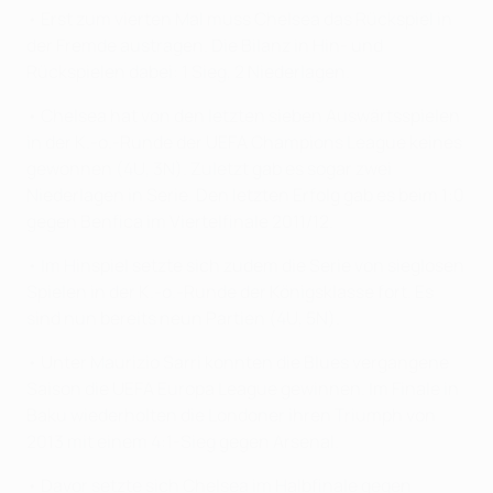
• Erst zum vierten Mal muss Chelsea das Rückspiel in
der Fremde austragen. Die Bilanz in Hin- und
Rückspielen dabei: 1 Sieg, 2 Niederlagen.
• Chelsea hat von den letzten sieben Auswärtsspielen
in der K.-o.-Runde der UEFA Champions League keines
gewonnen (4U, 3N). Zuletzt gab es sogar zwei
Niederlagen in Serie. Den letzten Erfolg gab es beim 1:0
gegen Benfica im Viertelfinale 2011/12.
• Im Hinspiel setzte sich zudem die Serie von sieglosen
Spielen in der K.-o.-Runde der Königsklasse fort. Es
sind nun bereits neun Partien (4U, 5N).
• Unter Maurizio Sarri konnten die Blues vergangene
Saison die UEFA Europa League gewinnen. Im Finale in
Baku wiederholten die Londoner ihren Triumph von
2013 mit einem 4:1-Sieg gegen Arsenal.
• Davor setzte sich Chelsea im Halbfinale gegen