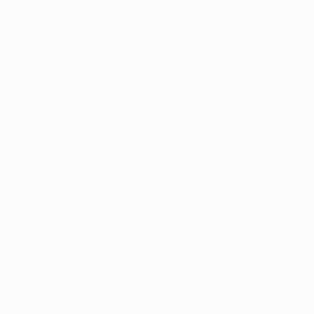
Champions League eingeführt
Die UEFA wird nach jedem Spiel der K.-o.-Runde der
UEFA Champions League die offizielle Auszeichnung
"Mann des Spiels" vergeben. In jeder Begegnung der
UEFA Champions League werden ab dem Achtelfinale
die Technischen Beobachter der UEFA einen Spieler
aussuchen, der dank seiner Einzelleistung für die
Auszeichnung in Frage kommt. Zu den
Auswahlkriterien gehören Faktoren wie: Beteiligung an
entscheidenden Momenten, taktische Reife,
Kreativität und Inspiration, herausragende Technik
und Fairplay.
© 1998-2026 UEFA. All rights reserved.
Letzte Aktualisierung: Dienstag, 4. August 2020