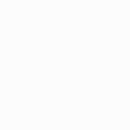
Niederlagen. Nach sieben Siegen in Serie gab es letzte
Saison erstmals wieder ein Aus in dieser Runde (gegen
Liverpool; 0:0 auswärts und 1:3 zuhause). Es war das
früheste Aus im Wettbewerb seit 2010/11 (gegen
Internazionale). In den letzten zwölf Spielzeiten
erreichte der FCB immer die K.-o.-Runde.
• Der deutsche Rekordmeister hat drei der letzten fünf
Heimspiele in der K.-o.-Runde der UEFA Champions
League verloren. In den letzten beiden Partien musste
man sich Liverpool und Real Madrid (Halbfinal-Hinspiel
2017/18) geschlagen geben.
• Zwar gab es diese Saison schon drei Siege, unter
dem Strich hat Bayern aber nur fünf der letzten neun
Heimspiele in der UEFA Champions League gewonnen
(2U, 2N).
• Für Bayern ist es die 23. Teilnahme an der UEFA