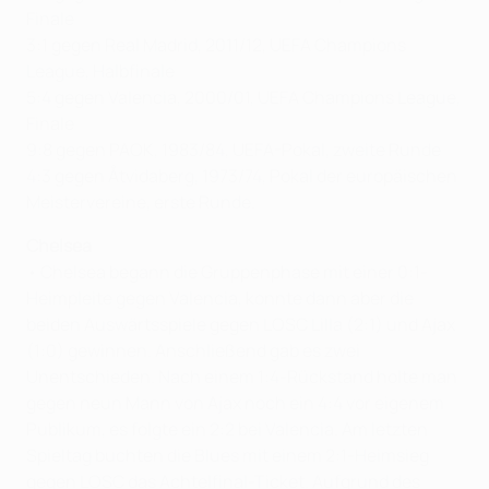
Finale
3:1 gegen Real Madrid, 2011/12, UEFA Champions
League, Halbfinale
5:4 gegen Valencia, 2000/01, UEFA Champions League,
Finale
9:8 gegen PAOK, 1983/84, UEFA-Pokal, zweite Runde
4:3 gegen Åtvidaberg, 1973/74, Pokal der europäischen
Meistervereine, erste Runde.
Chelsea
• Chelsea begann die Gruppenphase mit einer 0:1-
Heimpleite gegen Valencia, konnte dann aber die
beiden Auswärtsspiele gegen LOSC Lilla (2:1) und Ajax
(1:0) gewinnen. Anschließend gab es zwei
Unentschieden. Nach einem 1:4-Rückstand holte man
gegen neun Mann von Ajax noch ein 4:4 vor eigenem
Publikum, es folgte ein 2:2 bei Valencia. Am letzten
Spieltag buchten die Blues mit einem 2:1-Heimsieg
gegen LOSC das Achtelfinal-Ticket. Aufgrund des