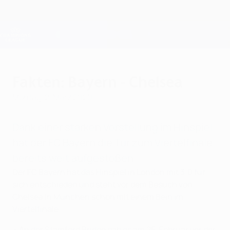
Direkt
zum
Hauptinhalt
Champions League Offiziell
Erhalten
Live-Ergebnisse &amp; Fantasy
UEFA Champions League
Fakten: Bayern - Chelsea
Montag, 2. März 2020
Dank einer starken Vorstellung im Hinspiel
hat der FC Bayern die Tür zum Viertelfinale
bereits weit aufgestoßen.
Der FC Bayern hat das Hinspiel in London mit 3:0 für
sich entschieden und steht vor dem Besuch von
Chelsea in München schon mit einem Bein im
Viertelfinale.
• An der Stamford Bridge gab es am 25. Februar vor der