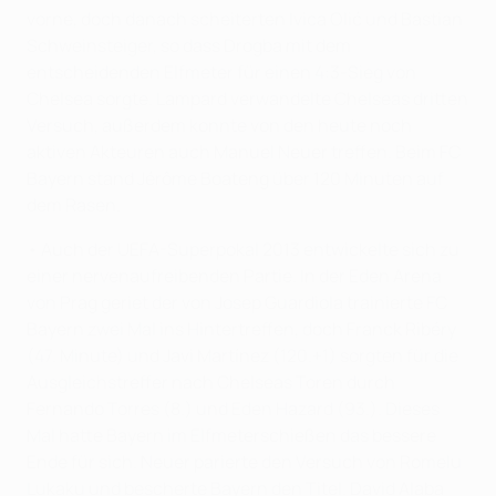
vorne, doch danach scheiterten Ivica Olić und Bastian
Schweinsteiger, so dass Drogba mit dem
entscheidenden Elfmeter für einen 4:3-Sieg von
Chelsea sorgte. Lampard verwandelte Chelseas dritten
Versuch, außerdem konnte von den heute noch
aktiven Akteuren auch Manuel Neuer treffen. Beim FC
Bayern stand Jérôme Boateng über 120 Minuten auf
dem Rasen.
• Auch der UEFA-Superpokal 2013 entwickelte sich zu
einer nervenaufreibenden Partie. In der Eden Arena
von Prag geriet der von Josep Guardiola trainierte FC
Bayern zwei Mal ins Hintertreffen, doch Franck Ribéry
(47. Minute) und Javi Martínez (120.+1) sorgten für die
Ausgleichstreffer nach Chelseas Toren durch
Fernando Torres (8.) und Eden Hazard (93.). Dieses
Mal hatte Bayern im Elfmeterschießen das bessere
Ende für sich. Neuer parierte den Versuch von Romelu
Lukaku und bescherte Bayern den Titel. David Alaba