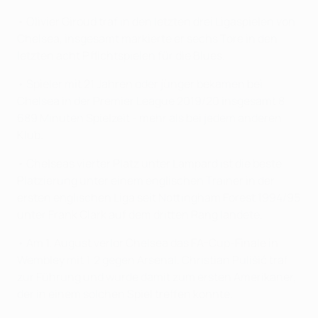
• Olivier Giroud traf in den letzten drei Ligaspielen von
Chelsea, insgesamt markierte er sechs Tore in den
letzten acht Pflichtspielen für die Blues.
• Spieler mit 21 Jahren oder jünger bekamen bei
Chelsea in der Premier League 2019/20 insgesamt 8
689 Minuten Spielzeit - mehr als bei jedem anderen
Klub.
• Chelseas vierter Platz unter Lampard ist die beste
Platzierung unter einem englischen Trainer in der
ersten englischen Liga seit Nottingham Forest 1994/95
unter Frank Clark auf dem dritten Rang landete.
• Am 1. August verlor Chelsea das FA-Cup-Finale in
Wembley mit 1:2 gegen Arsenal. Christian Pulišić traf
zur Führung und wurde damit zum ersten Amerikaner,
der in einem solchen Spiel treffen konnte.