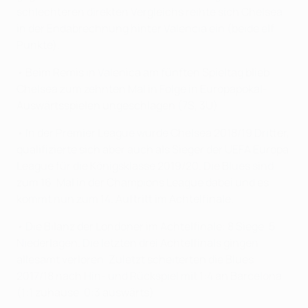
schlechteren direkten Vergleichs reihte sich Chelsea
in der Endabrechnung hinter Valencia ein (beide elf
Punkte).
• Beim Remis in Valenica am fünften Spieltag blieb
Chelsea zum zehnten Mal in Folge in Europapokal-
Auswärtsspielen ungeschlagen (7S, 3U).
• In der Premier League wurde Chelsea 2018/19 Dritter,
qualifizierte sich aber auch als Sieger der UEFA Europa
League für die Königsklasse 2019/20. Die Blues sind
zum 16. Mal in der Champions League dabei und es
kommt nun zum 14. Auftritt im Achtelfinale.
• Die Bilanz der Londoner im Achtelfinale: 8 Siege, 5
Niederlagen. Die letzten drei Achtelfinals gingen
allesamt verloren. Zuletzt scheiterten die Blues
2017/18 nach Hin- und Rückspiel mit 1:4 an Barcelona
(1:1 zuhause, 0:3 auswärts).