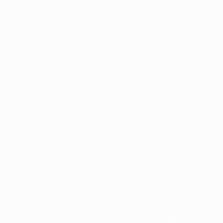
Siege gegen Olympiacos (3:2 auswärts und 2:0
zuhause). Zwei Spieltage vor Schluss war dem FCB das
Achtelfinale nicht mehr zu nehmen. Am fünften
Spieltag wurde mit einem 6:0 gegen Roter Stern der
Gruppensieg unter Dach und Fach gebracht, ehe die
Spurs in München mit 3:1 abgefertigt wurden.
• Robert Lewandowski markierte in den ersten fünf
Gruppenspielen immer mindestens ein Tor und ist mit
elf Treffern der aktuelle Toptorjäger in der UEFA
Champions League.
• Als einziges Team konnte Bayern die Gruppenphase
mit der maximalen Punktzahl abschließen. Mit 24
Treffern war der FCB zudem das torgefährlichste Team
und blieb nur einem Treffer hinter dem
Wettbewerbsrekord von Paris Saint-Germain
(Gruppenphase 2017/18).
• Bayerns Bilanz im Achtelfinale: 11 Siege, 4