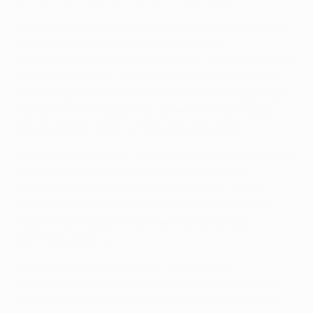
Einen sehenswerten Freistoß von Reus parierte Reina.
Danach scheiterte Goran Pandev an Neu-
Nationalkeeper Roman Weidenfeller, José Callejón kurz
darauf am Pfosten. Und auch weitere Top-Chancen
von Mkhitaryan und Lewandowski blieben ungenutzt.
Es hätte ohne Probleme mit einem 3:2 in die Pause
gehen können. Doch zunächst blieb es beim 1:0.
Das sollte sich ändern. Zunächst brannte der BVB aber
ein Offensiv-Feuerwerk ohne Rakete ab. Reus,
Błaszczykowski und Mkhitaryan vergaben beste
Torchancen. Auf der anderen Seite hatte Gonzalo
Higuaín den Ausgleich auf dem Fuß, blieb aber
ebenfalls glücklos.
Ein Konter war es schließlich, der für erste
Erleichterung bei den BVB-Fans sorgte. Nach einem
perfekten Querpass vom starken Reus schob "Kuba"