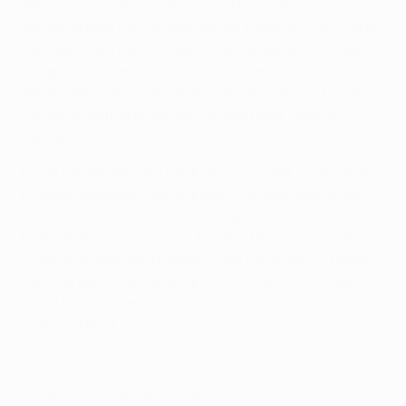
den Ball durch Reinas Beine ins Netz – das 2:0. Doch
zurücklehnen konnte sich keiner. Denn nur rund zehn
Minuten nach dem 2:0 verkürzte Neapel auf 2:1. Der
eingewechselte Lorenzo Insigne überwand
Weidenfeller aus spitzem Winkel von links und sorgte
für neue Hoffnung bei den heißblütigen Tifosi im
Gästeblock.
Diese kühlte aber das nächste Tor wieder sichtlich ab.
Einwechselspieler Pierre-Emerick Aubameyang, der
vier Minuten zuvor einen Alleingang nicht verwertet
hatte, traf per Lupfer zum 3:1, dem Mkhitaryan - sein
Schuss landete am Pfosten - fast noch das 4:1 folgen
ließ. Die Borussia hat den Einzug in die K.o.-Runde
damit beim letzten Spiel in Marseille wieder in der
eigenen Hand.
© 1998-2026 UEFA. All rights reserved.