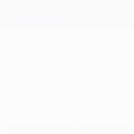
Direkt
zum
Hauptinhalt
Champions League Offiziell
Erhalten
Live-Ergebnisse &amp; Fantasy
UEFA Champions League
Dortmund gewinnt
verrücktes Duell
Dienstag, 26. November 2013
von Matthias Rötters
Borussia Dortmund - SSC Napoli 3:1
Dank Toren von Reus, Błaszczykowski und
Aubameyang hat Dortmund das
Weiterkommen wieder selbst in der Hand.