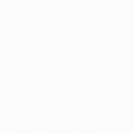
wenige Minuten später mit dem 3:1.
Vor 65 829 Zuschauern erwischte die Borussia einen
Traumstart. Schon nach wenigen Minuten hielt
Federico Fernández BVB-Stürmer Robert Lewandowski
im Strafraum fest und es gab Elfmeter. Marco Reus
nahm sich zielstrebig den Ball, schickte Napoli-Keeper
Pepe Reina in die linke Ecke und schob lässig in die
rechte ein. Eine kleine Erlösung für die Dortmunder
Fans.
Und es ging spektakulär weiter: Nur wenige Minuten
nach der Führung feuerte Lewandowski einen Schuss
von der rechten Seite nach Traumpass von Henrikh
Mkhitaryan knapp vorbei. Es blieb nur eine von etlichen
guten Torchancen in den ersten 45 Minuten. Denn
beide Teams spielten Tempo-Fußball der Extraklasse –
und drängten auf das zweite Tor des Spiels.