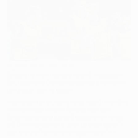
Dortmund gewinnt verrücktes Duell
©UEFA.com
Borussia Dortmund hat durch einen 3:1-Sieg gegen
SSC Napoli seine Chancen auf das Weiterkommen in
der Gruppe F stark verbessert.
In der ersten Hälfte brachte Marco Reus (10.) den BVB
mit einem Foulelfmeter in Führung. Nach dem
Seitenwechsel sorgte Jakub Błaszczykowski für das
2:0. Den Anschlusstreffer durch Lorenzo Insigne (71.)
beantwortete Pierre-Emerick Aubameyang (78.)