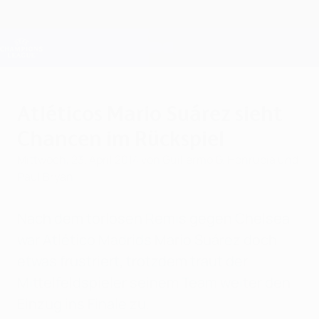
Direkt
zum
Hauptinhalt
Champions League Offiziell
Erhalten
Live-Ergebnisse &amp; Fantasy
UEFA Champions League
Atléticos Mario Suárez sieht
Chancen im Rückspiel
Mittwoch, 23. April 2014
von Guillermo G. Honrubia und
Paul Bryan
Nach dem torlosen Remis gegen Chelsea
war Atlético Madrids Mario Suárez doch
etwas frustriert, trotzdem traut der
Mittelfeldspieler seinem Team weiter den
Einzug ins Finale zu.