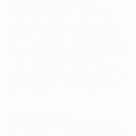
Mario Suárez, Mittelfeldspieler Atlético
Ich denke, wir haben so gespielt, wie wir spielen
mussten. Wir wussten, dass sie so spielen würden,
konnten aber kein Tor schießen. Das ist schade. Wir
wollten das Spiel gewinnen, aber jetzt ist es vorbei. Ich
bin mir nicht sicher, ob sie überhaupt einen Torschuss
hatten. Unser Trainer hat uns gesagt, wie dieses Spiel
laufen wird, und er lag nicht daneben. Chelsea hat sein
Ziel erreicht, aber wir haben immer noch das
Rückspiel. Wie gegen jede andere Mannschaft auch
werden wir versuchen, dort zu gewinnen. Ein Tor wäre
schon sehr viel wert. Wir werden unsere Chancen
bekommen und versuchen, sie zu nutzen.
Filipe
Luís
, Verteidiger Atlético
Ich denke, das ist ein gerechtes Ergebnis. Chelsea
wusste genau, wie sie hier auftreten wollten, aber das