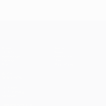
UEFA Champions League
Spiele
Teams
UEFA.tv
News
Auslosungen
Geschichte
Gaming
Über
Stat.
Shop (Klubs)
AUCH
BESUCHEN
UEFA.com
UEFA-Stiftung
für Kinder
UNS FOLGEN AUF