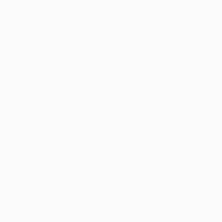
wussten wir auch. Sie haben große Spieler aufgestellt,
um unsere hohen Bälle zu stoppen. Ich denke, sie
haben uns gut studiert. Es war ein sehr taktisches
Spiel. Das Rückspiel ist total offen. Wir werden
versuchen, ein Tor zu machen. Es kann in jede
Richtung gehen, aber sie spielen zu Hause und sind
dort sehr stark.
Miranda, Verteidiger Atlético
Das Ergebnis heute Abend ist schade. Ich denke, wenn
wir ein frühes Tor gemacht hätten, wäre es ein ganz
anderes Spiel geworden. Chelsea hat eine solide
Abwehr und hat hart für das Remis gearbeitet. Sie sind
hinten sehr stark und haben große Verteidiger, die
heute herausragend waren.
© 1998-2026 UEFA. All rights reserved.
Letzte Aktualisierung: Mittwoch, 23. April 2014