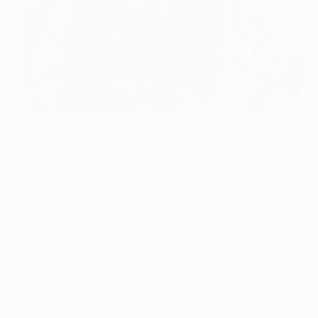
Die UEFA Champions League Trophy Tour, präsentiert von Heineken,
©Getty Images
Fußballfans aus drei verschiedenen Kontinenten werden d
auf Tournee geht.
Zum sechsten Jahr in Folge wird die UEFA Champions Lea
Afrika und China die Chance bieten, die bekannte Trophäe
weltweit besten Spieler geworden und steht für das Errei
Das erste Ziel der Trophäe in diesem Jahr ist Mexiko Stadt
nach Mombasa und Nairobi reisen wird, bevor die Tournee 