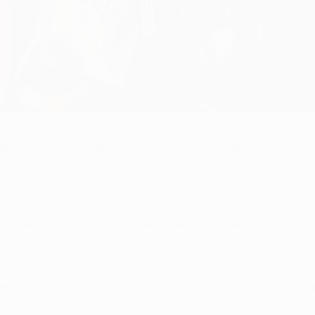
 ist wieder zurück
ie Möglichkeit erhalten, die weltbekannte Trophäe der UEFA 
gue-Trophy-Tour vom UEFA-Champions-League-Partner Heineke
 aus nächster Nähe zu sehen. Sie ist zu einem globalen Symbo
chen des höchstmöglichen Ziels im europäischen Klubfußball.
, bevor sie nach Guadalajara weiterreist. Der Pokal wird ansc
in Shanghai, China, beendet wird.