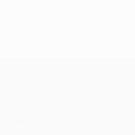
unvergessliche Erlebnisse bieten."
© 1998-2026 UEFA. All rights reserved.
Letzte Aktualisierung: Montag, 13. Feb
UEFA Champions League
Spiele
UEFA.tv
Auslosungen
Gaming
Stat.
AUCH BESUCHEN