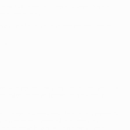
weimalige UEFA-Champions-League-Gewinner Christian
ld de Boer in China.
 der Sar, in Mexiko und die niederländische Legende
aßen aus:
t das Aushängeschild des europäischen Klubfußballs. Die
llfans auf der ganzen Welt gemeinsam mit Heineken
ague-Saison die Aufmerksamkeit der Fans zu erlangen. Die
 und ermöglicht es ihnen auf unerwartete und
r möchten wir bei den Fans sein, indem wir ihnen