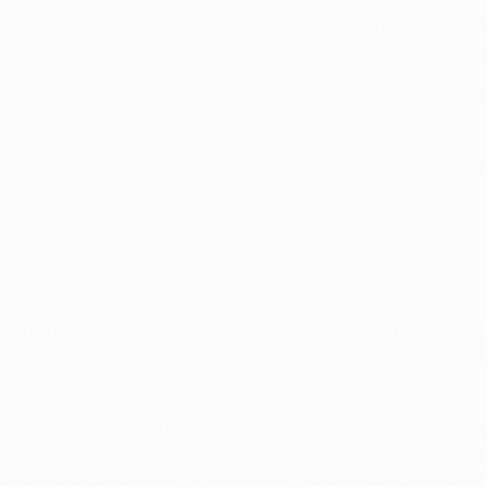
legenden die Tournee als UEFA-Botschafter begleiten: Der z
lestine Babayaro, in Kenia und der niederländische Star Rona
: Den ehemaligen Torhüter von Manchester United, Edwin van
en UEFA Champions League Tropy Tour 2012 sieht folgenderm
hampions League hat eine lange, erfolgreiche Tradition und is
hampions League. Wir freuen uns, die Leidenschaft von Fußba
en."
fügte hinzu: "Heineken strebt danach, in jeder Champions-Le
ußballfans auf der ganzen Welt näher an das Geschehen heran
erührung zu kommen. Je näher das Endspiel rückt, desto nähe