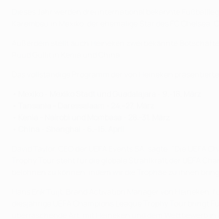
Dieses Jahr werden drei international bekannte Fußball
Karembeu in Mexiko, der ehemalige Star des FC Chelsea, Ce
Außerdem stellt auch Heineken zwei bekannte Botschafter
Ruud Gullit in Kenia und China.
Das vollständige Programm der von Heineken präsentiert
• Mexiko - Mexiko Stadt und Guadalajara - 9.-18. März
• Tansania - Daressalaam - 24.-27. März
• Kenia - Nairobi und Mombasa - 28.-31. März
• China - Shanghai - 6.-15. April
David Taylor, CEO der UEFA Events SA, sagte: "Die UEFA C
Trophy Tour steht für die globale Strahlkraft der UEFA C
belohnen zu können, indem wir die Trophäe zu ihnen bring
Hans Erik Tuijt, Brand Activation Manager von Heineken, 
diesjährige UEFA Champions League Trophy Tour bringt F
überraschende Art, mit Heineken und dem Wettbewerb in B