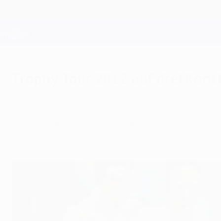
Direkt
zum
Hauptinhalt
Champions League Offiziell
Live-Ergebnisse &amp; Fantasy
UEFA Champions League
Trophy Tour 2012 auf drei Kon
Mittwoch, 7. März 2012
Die Ausgabe der UEFA Champions League Troph
zu Gast: in Amerika, Afrika und Asien.