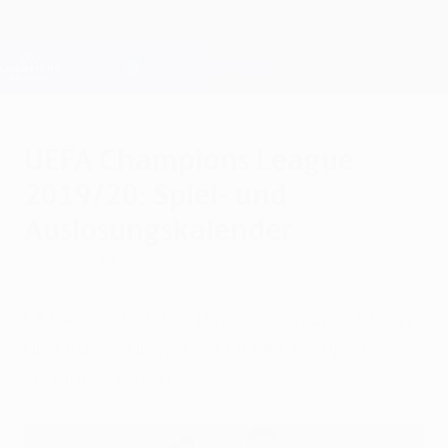
Direkt
zum
Hauptinhalt
Champions League Offiziell
Erhalten
Live-Ergebnisse &amp; Fantasy
UEFA Champions League
UEFA Champions League
2019/20: Spiel- und
Auslosungskalender
Mittwoch, 18. März 2020
UEFA.com hat alle Termine von Spieltagen
und Auslosungen der UEFA Champions
League 2019/20.