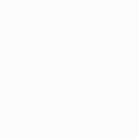
16. Dezember: Auslosung Achtelfinale, Nyon
FEBRUAR 2020
18./19./25./26. Februar: Achtelfinale, Hinspiele
MÄRZ 2020
10./11. März: Achtelfinale, Rückspiele
JULI 2020
10. Juli: Auslosung Viertelfinale und Halbfinale
AUGUST 2020
7./8. August: Achtelfinale, Rückspiele
13./14./15. August: Viertelfinals (Lissabon)
18./19. August: Halbfinals (Lissabon)
23. August: Endspiel (Estádio do Sport Lisboa e