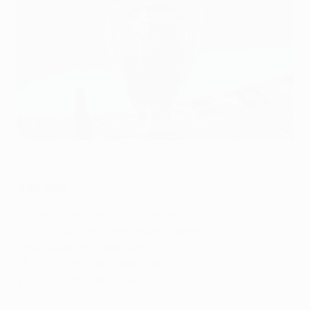
Das Finale findet in Istanbul statt
©AFP/Getty Images
JUNI 2019
11. Juni: Auslosung Vorrunde, Nyon
18. Juni: Auslosung erste und zweite
Qualifikationsrunde, Nyon
25. Juni: Vorrunde, Halbfinale
28. Juni: Vorrunde, Finale