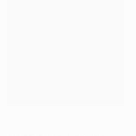
Das Achtelfinale wurde im Dezember ausgelost
©UEFA via Getty Images
10./11. Dezember: Gruppenphase, Spieltag sechs