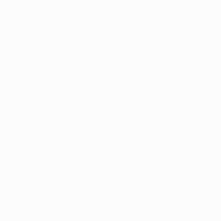
Sané gelangen bei den Toren von Raheem Sterling, Bernardo
Endergebnis.
Spieler des Spiels:
Leroy Sané
Sané zeigte sich wieder einmal in überragender Form und w
grandiosen Freistoß getroffen hatte. Schalke muss sich d
Statistiken zum Spiel
9:
Guardiola hat in neun seiner zehn Anläufe als Trainer 
10:
City hat noch nie zehn Tore in einem Europapokal-Duell 
26:
City hat in dieser Saison der UEFA Champions League 26
Und jetzt?