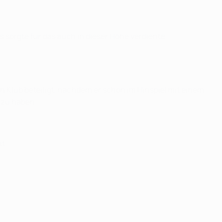
s sorgte für das auch in dieser Höhe verdiente
n Klub beteiligt, nachdem er schon im Hinspiel mit einem
 zu haben.
t.