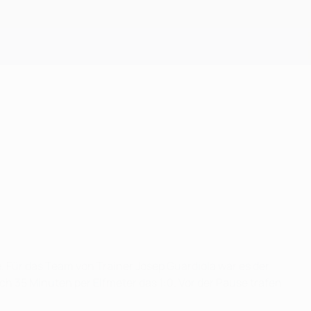
Erhalten
 Für das Team von Trainer Josep Guardiola war es der
h 35 Minuten per Elfmeter das 1:0. Vor der Pause trafen