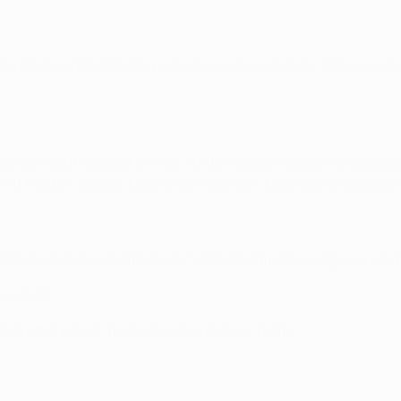
 Silva und Phil Foden noch drei weitere Assists, Gabriel Jesu
ar an nicht weniger als vier Treffern gegen seinen ehemalige
amit trösten, dieses Juwel in der eigenen Jugend groß gezogen
zumindest das Viertelfinale der UEFA Champions League erreich
erzielt.
 Treffer erzielt, mehr als jedes andere Team.