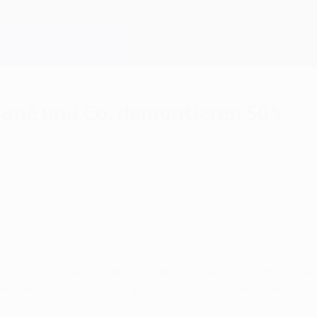
 Sané und Co. demontieren S04
emlos das Viertelfinale.
ilflose Schalker im Viertelfinale der UEFA Champions League.
nspiel hatte City mit 3:2 gewonnen. Sergio Agüero gelang nac