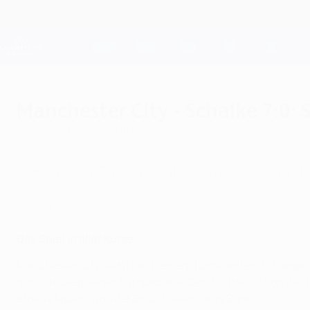
Direkt
zum
Hauptinhalt
Champions League Offiziell
Live-Ergebnisse &amp; Fantasy
UEFA Champions League
Manchester City - Schalke 7:0:
Dienstag, 12. März 2019
Manchester City erreicht gegen Schalke probl
2018/19 highlights: Man. City 7-0 Schalke
Das Spiel in aller Kürze ...
Manchester City steht nach einem fulminanten 7:0 gegen h
höchste Sieg seiner Europapokal-Geschichte. Schon das Hi
erneut Agüero und der Ex-Schalker Leroy Sané.