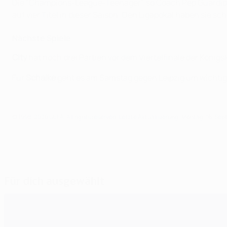
Die "Champions-League-Teenager", so Coach Pep Guardiola
auf vier Titel in dieser Saison: Den Ligapokal haben sie sc
Nächste Spiele
City
hat noch drei Partien vor dem Viertelfinale der König
Für
Schalke
geht es am Samstag gegen Leipzig um wichtig
© 1998-2026 UEFA. All rights reserved.
Letzte Aktualisierung: Montag, 16. Se
Für dich ausgewählt