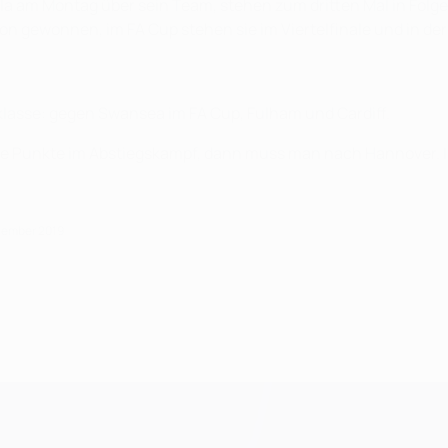
 am Montag über sein Team, stehen zum dritten Mal in Folge 
hon gewonnen, im FA Cup stehen sie im Viertelfinale und in der 
sklasse: gegen Swansea im FA Cup, Fulham und Cardiff.
e Punkte im Abstiegskampf, dann muss man nach Hannover. Im
ptember 2019