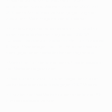
• Real hat von 16 Achtelfinals neun für sich
entschieden. Kurios: Während zwischen 2005 und
2010 sechs Achtelfinals verloren gingen, zog man
zuletzt acht Mal in Folge ins Viertelfinale ein.
• Für die Königlichen ist es das erste K.-o.-Duell mit
einem niederländischem Gegner seit 1992/93
(Vitesse). Die Bilanz in Duellen mit Hin- und Rückspiel:
6 Siege, 3 Niederlagen. Seit 1987/88 schied Real nicht
mehr gegen einen niederländischen Gegner aus.
• Madrid hat fünf der letzten sechs Auswärtsspiele in
den Niederlande gewonnen.
• Real wurde mit zwölf Punkten Sieger der Gruppe G,
verlor dabei aber beide Spiele gegen CSKA Moskva.
• Trotzdem hat Real Madrid nur sechs der letzten 39
Europapokalspiele verloren.
Die besten Paraden der Gruppenphase