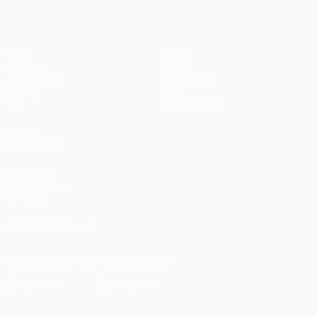
Spiele
Teams
UEFA.tv
News
Auslosungen
Geschichte
Gaming
Über
Stat.
Shop (Klubs)
AUCH
BESUCHEN
UEFA.com
UEFA-Stiftung
für Kinder
UNS FOLGEN AUF
Die offizielle App herunterladen