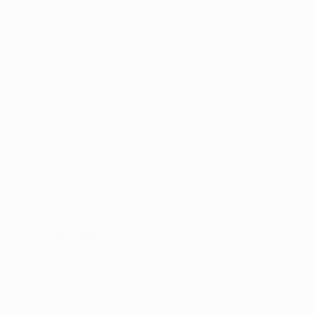
• Real Madrid hat seit Einführung dieser Runde in der
Saison 2003/04 noch nie das Achtelfinale verpasst.
Die letzte Achtelfinal-Niederlage gab es vor neun
Jahren.
• Real konnte die UEFA Champions League drei Mal in
Folge gewinnen. Die letzten neun Duelle mit Hin- und
Rückspiel entschieden die Königlichen für sich (letzte
Pleite: 2014/15 gegen Juventus im Halbfinale).
Luka Modrić: Seine besten Szenen 2018
Bisherige Begegnungen
• Schon zwölf Mal standen sich die Teams in UEFA-
Wettbewerben gegenüber. Alle Partien fanden in der
Königsklasse statt. Real Madrid feierte sieben Siege,
Ajax konnte vier Spiele gewinnen. Das einzige Remis