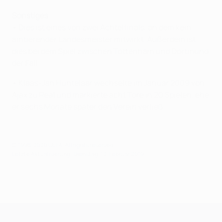
Sonstiges
• Dies ist eines von zwei Achtelfinals, an dem kein
amtierender Landesmeister mitwirkt. Außerdem ist
dies bei dem Spiel zwischen Tottenham und Dortmund
der Fall.
• Klaas-Jan Huntelaar wechselte im Januar 2009 von
Ajax zu Real und markierte acht Tore in 20 Spielen, ehe
er sechs Monate später den Verein verließ.
© 1998-2026 UEFA. All rights reserved.
Letzte Aktualisierung: Dienstag, 12. Februar 2019
UEFA Champions League