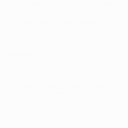
einem 3:3 gegen Bayern München am letzten Spieltag
beendete Ajax die Gruppe E auf dem zweiten Rang.
• Ajax ist die einzige Mannschaft, die es über die
Qualifikation in die K.-o.-Runde geschafft hat. Die
anderen 15 Teilnehmer waren direkt für die
Gruppenphase qualifiziert.
Real Madrid
• Real Madrid nimmt zum 23. Mal an der UEFA
Champions League teil. Noch nie haben die
Königlichen den Sprung in die K.-o.-Runde verpasst.
• Madrid ist Titelverteidiger und hat in den letzten acht
Spielzeiten immer mindestens das Halbfinale erreicht.
Kein Klub bringt es wie die Königlichen auf 49
Teilnahmen am Europapokal.
Traumtore der Gruppenphase