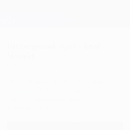
Direkt
zum
Hauptinhalt
Champions League Offiziell
Erhalten
Live-Ergebnisse &amp; Fantasy
UEFA Champions League
Hintergrund: Ajax - Real
Madrid
Mittwoch, 23. Januar 2019
Ajax steht erstmals seit 2006 wieder in der
Runde der letzten 16. Die Bilanz gegen Real
Madrid ist aber alles andere als
vielversprechend...