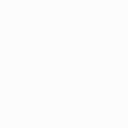
Viertelfinale 1996/97 über Atlético Madrid.
• Den letzten spanischen Gegner hatte Ajax in der
Gruppenphase der UEFA Europa League 2016/17.
Auswärts gab es ein 2:2 bei Celta Vigo, vor eigenem
Publikum gewann Amsterdam mit 3:2.
• Die Niederländer haben nur zwei der letzten 14
Partien gegen spanische Gegner für sich entscheiden
können (1U, 11N).
Tolle Tricks der UCL-Gruppenphase
• Die Bilanz von Ajax gegen spanische Klubs in Duellen
über Hin- und Rückspiel: 7 Siege, 2 Niederlagen -
zuletzt gegen Mallorca in der dritten Runde des UEFA-
Pokals 1999/2000.
• In der laufenden Saison hat Ajax noch kein
Europapokalspiel verloren (12 Spiele - 7S, 5U). Nach