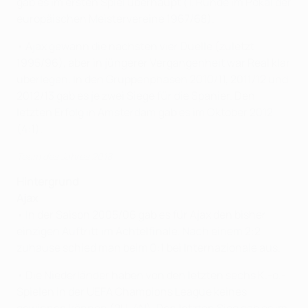
gab es im ersten Spiel überhaupt (1. Runde im Pokal der
europäischen Meistervereine 1967/68).
• Ajax gewann die nächsten vier Duelle (zuletzt
1995/96), aber in jüngerer Vergangenheit war Real klar
überlegen. In den Gruppenphasen 2010/11, 2011/12 und
2012/13 gab es je zwei Siege für die Spanier. Den
letzten Erfolg in Amsterdam gab es im Oktober 2012
(4:1).
Team des Jahres 2018
Hintergrund
Ajax
• In der Saison 2005/06 gab es für Ajax den bisher
einzigen Auftritt im Achtelfinale. Nach einem 2:2
zuhause schied man beim 0:1 bei Internazionale aus.
• Die Niederländer haben von den letzten sechs K.-o.-
Spielen in der UEFA Champions League keines
gewinnen können (2U, 4N). Den letzten Sieg gab es im