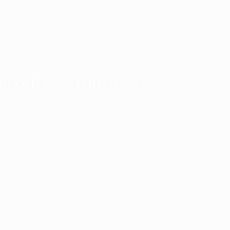
elleicht noch nicht wusstet
Juventus Turin und Paris, erhält die Auszeichnun
spielen, aber schlussendlich musste er seine Handschuhe im A
es UEFA-Präsidenten
.
ller Zeiten.