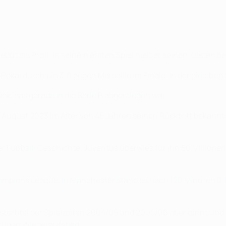
ebüt als Profi. In seinem ersten Spiel hielt er seinen Kasten 
Pokal durch ein 3:0 gegen Marseille im Finale. In der gleichen
k, das gerade in die Serie B abgestiegen war.
August 2023 im Alter von 45 Jahren seinen Rücktritt bekannt: 
 Fußball-Geschichte. Juventus überwies für ihn 50 Millionen
hampions League.
In Manchester stand es nach 120 Minuten 0:
.
ertitel der Spielzeiten 2004/05 und 2005/06 aberkannt und de
rtigen Wiederaufstieg.