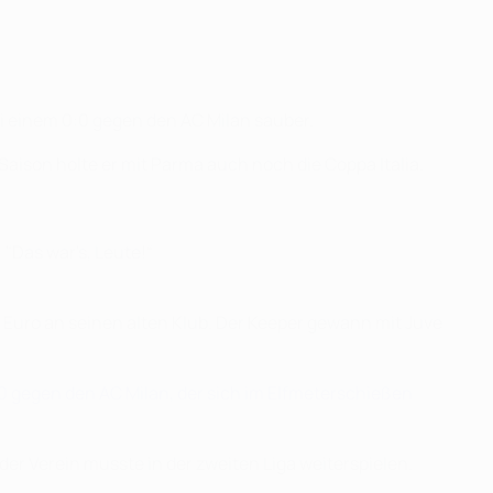
bei einem 0:0 gegen den AC Milan sauber.
 Saison holte er mit Parma auch noch die Coppa Italia.
"Das war's, Leute!“
 Euro an seinen alten Klub. Der Keeper gewann mit Juve
0 gegen den AC Milan, der sich im Elfmeterschießen
r Verein musste in der zweiten Liga weiterspielen.