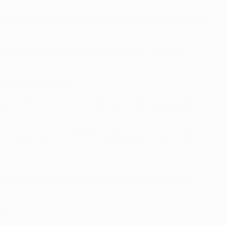
n in Folge. Den ersten Titel holten sie ohne eine einzige
mpions League in Berlin, wo Juventus mit 1:3 gegen
ntor in der Serie A.
er sich mit Paolo Montero einen Rekord. Nur diese beiden
 vorweisen kann. Mit 639 Einsätzen blieb er nur knapp
einem einzigen Jahr beim Klub aus der französischen
hte.