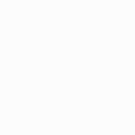
• 2011 übernahm der frühere Juve-Spieler Antonio Conte de
Niederlage und den dritten mit der Rekordpunktzahl von 1
• Buffon holte noch vier weitere Meisterschaften unter Ma
Barcelona
unterlag.
• Im März 2016 brach Buffon einen Rekord, der zuvor 22 Jah
• Der Titel in der Königsklasse blieb ihm verwehrt, sein le
Spieler standen in drei Endspielen und konnten den Henke
• Seine letzte Saison beendete er mit dem Scudetto und is
hinter dem Rekord von Paolo Maldini (647).
Paris
• Im Sommer 2018 suchte Buffon mit 40 Jahren noch einma
Hauptstadt gewann er die Meisterschaft in der Ligue 1.
• In der UEFA Champions League wurde er erst zum dritten