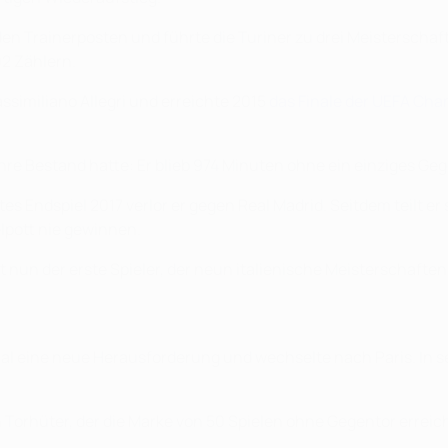
n Trainerposten und führte die Turiner zu drei Meisterschafte
02 Zählern.
ssimiliano Allegri und erreichte 2015
das Finale der UEFA Cha
re Bestand hatte: Er blieb 974 Minuten ohne ein einziges Gege
tztes Endspiel 2017 verlor er gegen Real Madrid. Seitdem teilt 
lpott nie gewinnen.
t nun der erste Spieler, der neun italienische Meisterschaften
l eine neue Herausforderung und wechselte nach Paris. In s
 Torhüter, der die Marke von 50 Spielen ohne Gegentor erreic