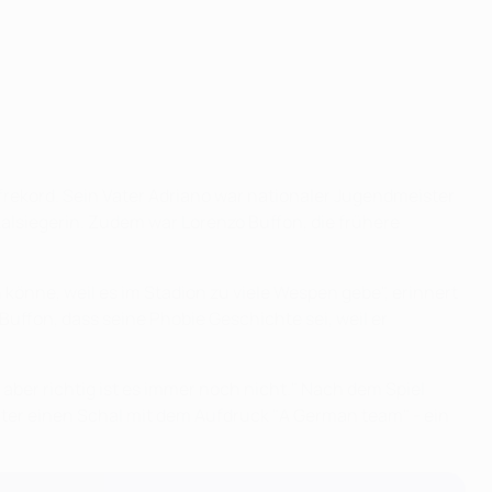
rfrekord. Sein Vater Adriano war nationaler Jugendmeister
alsiegerin. Zudem war Lorenzo Buffon, die frühere
n könne, weil es im Stadion zu viele Wespen gebe", erinnert
Buffon, dass seine Phobie Geschichte sei, weil er
aber richtig ist es immer noch nicht." Nach dem Spiel
er einen Schal mit dem Aufdruck "A German team" - ein