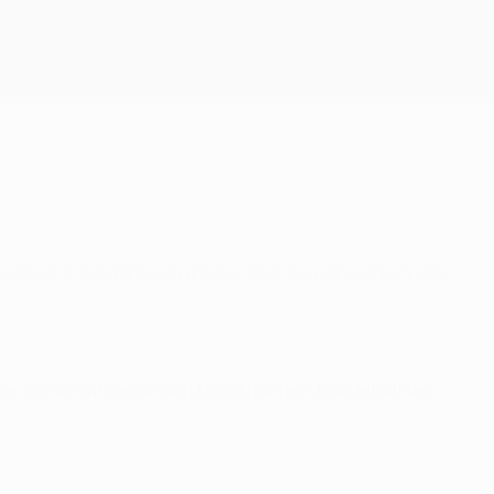
Erhalten
g des UEFA-Präsidenten. Wir feiern einen der
lter von 45 Jahren an den Nagel hängen. Nun erhält der