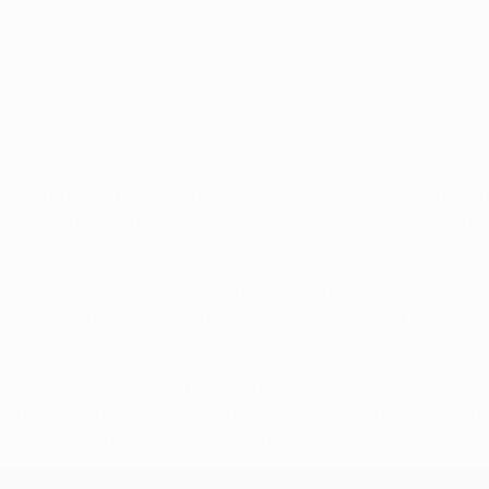
t
r Maria Stella hielt 17 Jahre lang den italienischen Diskuswu
a spielen Volleyball. Guendalina wurde mit Matera Europapok
gis Großvater.
 Spiel sagte mir sein Torwarttrainer, dass Buffon nicht spiele
er solle sich bereit machen. "Zehn Sekunden später sagte mir 
konnte ich den Namen nie aussprechen. Jetzt geht es besser, 
dbacher Fans seine Handschuhe. Gladbach schickte ihm spät
s vom Niederrhein nicht richtig aussprechen.