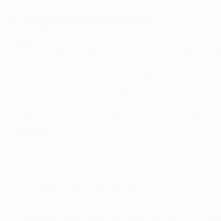
Erfolge und Meilensteine
Parma
• Mit 17 Jahren feierte Buffon am 19. November 1995 sein D
• 1999 gewann der Italiener seinen ersten Titel: den UEFA-
• Im Sommer 2021 kehrte er nach 20 Jahren zu Parma zurüc
• Nach einer von Verletzungen geplagten Saison gab er im 
Juventus
• Im Sommer 2001 wurde Buffon zum teuersten Torwart der
gleich in seiner ersten Saison den Scudetto.
• 2002/03 verhalf Buffon Juventus ins Finale der UEFA C
durchsetzte - trotz zweier gehaltener Elfmeter von Buffon
• Nach einem Wettskandal wurden den Bianconeri die Meist
Buffon blieb Juventus treu und verhalf dem Klub zum sofo