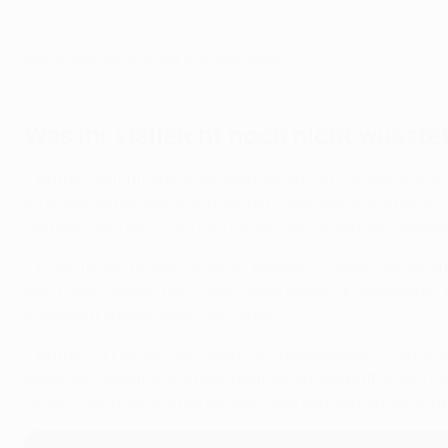
Rekordeinsätze in der Königsklasse
Was ihr vielleicht noch nicht wusste
• Buffon stammt aus einer sportlichen Familie. Seine Mutte
im Kugelstoßen, seine Schwestern Guendalina und Veronic
Nummer eins von Milan und Italien, ein Cousin von Gianlui
• Einst litt der Torwart an einer Wespen-Phobie. "Vor einem
sich Fabio Capello. Der Coach sagte seinem Ersatzkeeper, 
unbedingt spielen wolle", so Capello.
• Buffon ist Fan von Borussia Mönchengladbach. "Als Kind 
zwischen Juventus und den Deutschen gab Buffon den Gla
Scherz, denn wie Buffon können viele den Namen des Klub