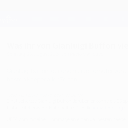
Direkt
zum
Hauptinhalt
Champions League Offiziell
Live-Ergebnisse &amp; Fantasy
UEFA Champions League
Was ihr von Gianluigi Buffon vi
Sonntag, 25. August 2024
von Paolo Menicucci
Gianluigi Buffon, der ehemalige Torhüter von 
besten Keeper aller Zeiten.
Video: Fünf großartige Paraden von Buffon
Einst scherzte Gianluigi Buffon darüber, er könne bis 65 
frühere italienische Nationaltorhüter die
Auszeichnung d
UEFA.com mit einer Hommage an einen der besten Keeper a