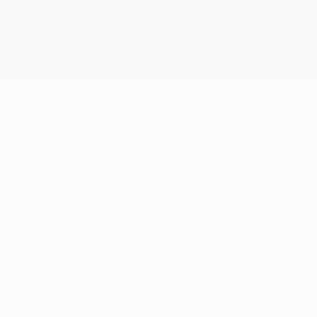
rde aber Torwart, weil sein Vorbild der kamerunische Torwart 
Lee - in Anlehnung an den Musiker David Lee Roth .
lena Šeredová stammen, hat Buffon noch einen dritten Sprössl