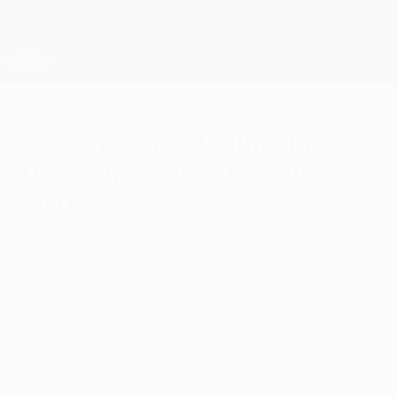
Direkt
zum
Hauptinhalt
Champions League Offiziell
Erhalten
Live-Ergebnisse &amp; Fantasy
UEFA Champions League
Einnahmenverteilung in der
UEFA Champions League
2018/19
Dienstag, 5. Juni 2018
Die an der UEFA Champions League
2018/19 und am UEFA-Superpokal 2018
teilnehmenden Vereine erhalten
insgesamt EUR 2,04 Mrd.