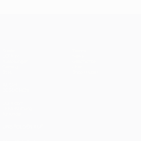
UEFA Champions League
Spiele
Teams
UEFA.tv
News
Auslosungen
Geschichte
Gaming
Über
Stat.
Shop (Klubs)
AUCH
BESUCHEN
UEFA.com
UEFA-Stiftung
für Kinder
UNS FOLGEN AUF