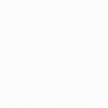
von je EUR 5 Mio. Die Playoff-Sieger erhalten für diese
Runde keine spezifischen Zahlungen, sondern
erhalten die ihnen zustehenden Beiträge für die
Teilnahme an der UEFA-Champions-League-
Gruppenphase.
Anteil für die Vereine, die an der UEFA Champions
League teilnehmen (ab Gruppenphase)
Voraussichtliche Beträge (insgesamt EUR 1,95 Mrd.)
Die Nettoeinnahmen für die teilnehmenden Klubs
werden auf vier Säulen aufgeteilt:
• 25 % werden den Startprämien zugewiesen (EUR 488
Mio.);
• 30 % werden den leistungsabhängigen Festbeträgen
zugewiesen (EUR 585 Mio.);
• 30 % werden auf der Basis der leistungsabhängigen
Koeffizientenrangliste aus den vergangenen zehn
Jahren verteilt (EUR 585 Mio.);
• 15 % werden den variablen Beträgen (Marktpool)