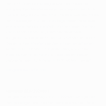
der UEFA Champions League bzw. des Pokals der
europäischen Meistervereine, den Gewinn der UEFA
Europa League bzw. des UEFA-Pokals sowie des Pokals
der Pokalsieger. Auf der Grundlage dieser Parameter
wurde eine Rangliste erstellt und der Gesamtbetrag
von EUR 585,05 Mio. in „Koeffizientenanteile“
aufgeteilt, wobei jeder Anteil EUR 1,108 Mio. entspricht.
Das am schlechtesten platzierte Team erhält einen
Anteil (EUR 1,108 Mio.); für jeden Rang kommt ein
zusätzlicher Anteil hinzu, so dass das am besten
platzierte Team 32 Anteile (EUR 35,46 Mio.) erhält.
Rangliste auf UEFA.com
Marktpool (EUR 292 Mio.)
Der geschätzte Betrag von EUR 292 Mio. wird gemäß
dem jeweiligen Wert des Fernsehmarktes, den die an