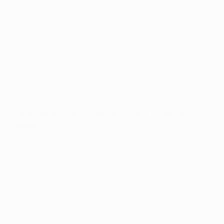
Alen Halilović, Dinamo Zagreb: 16 Jahre und 128 Tage
(2012)
Youri Tielemans, Anderlecht: 16 Jahre und 148 Tage
(2013)
Charis Mavrais, Panathinaikos: 16 Jahre und 242 Tage
(2010)
Kenneth Zohore, København: 16 Jahre und 263 Tage
(2010)
Die jüngsten Torschützen der UEFA Champions
League
Peter Ofori-Quaye, Olympiacos: 17 Jahre und 195 Tage
(1997)
Mateo Kovačić, Dinamo Zagreb: 17 Jahre und 216 Tage
(2011)
Cesc Fàbregas, Arsenal: 17 Jahre und 218 Tage (2004)
© 1998-2026 UEFA. All rights reserved.