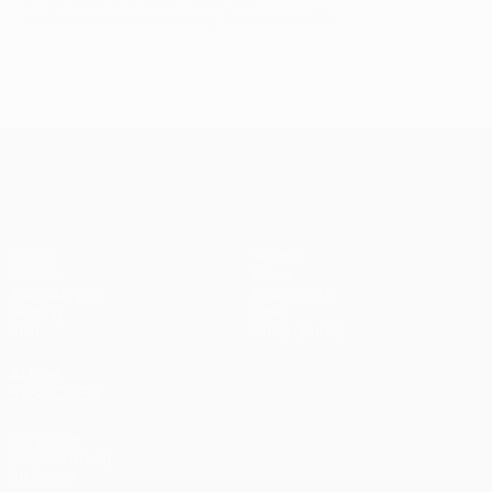
Letzte Aktualisierung: Dienstag, 22. November 2016
UEFA Champions League
Spiele
Teams
UEFA.tv
News
Auslosungen
Geschichte
Gaming
Über
Stat.
Shop (Klubs)
AUCH
BESUCHEN
UEFA.com
UEFA-Stiftung
für Kinder