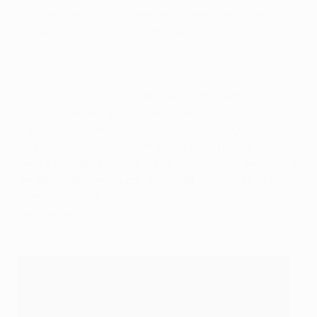
aus nächster Nähe die beiden späten Juve-Tore durch
Leonardo Bonucci und Mario Mandžukić.
Möglich wurde dieses Debüt, weil sein Trainer
Massimiliano Allegri in Spanien auf die verletzten
Marko Pjaca, Paulo Dybala und Gonzalo Higuaín
verzichten musste. Schon am Samstag wurde Kean
beim 3:0 gegen Pescara zum ersten Spieler der Serie A,
der 2000 geboren wurde. Mit 16 Jahren und 267 Tagen
ist er der sechstjüngste Spieler in der Geschichte der
Königsklasse.