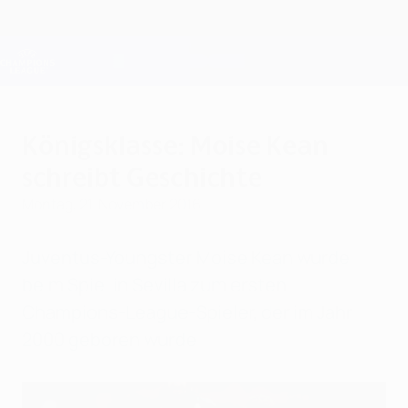
Direkt
zum
Hauptinhalt
Champions League Offiziell
Erhalten
Live-Ergebnisse &amp; Fantasy
UEFA Champions League
Königsklasse: Moise Kean
schreibt Geschichte
Montag, 21. November 2016
Juventus-Youngster Moise Kean wurde
beim Spiel in Sevilla zum ersten
Champions-League-Spieler, der im Jahr
2000 geboren wurde.