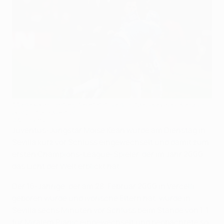
Moise Kean (hinten) feiert mit Torschütze Leonardo Bonucci
das 2:1 für Juventus
©AFP/Getty Images
Juventus-Jungstar Moise Kean wurde am Dienstag in
Sevilla kurz vor Schluss eingewechselt und damit zum
ersten Champions-League-Spieler, der im Jahr 2000
das Licht der Welt erblickt hat.
Der 16-Jährige, der am 28. Februar 2000 in Vercelli
geboren wurde und ivorische Eltern hat, wurde in
Sevilla sechs Minuten vor Schluss beim Stande von 1:1
für Miralem Pjanić eingewechselt und beobachtete so