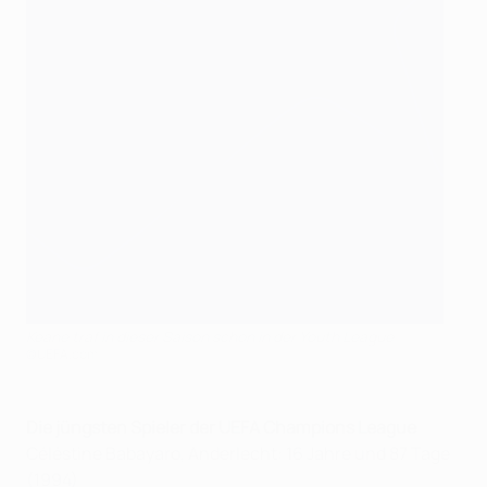
Keane traf in dieser Saison schon in der Youth League
©UEFA.com
Die jüngsten Spieler der UEFA Champions League
Céléstine Babayaro, Anderlecht: 16 Jahre und 87 Tage
(1994)