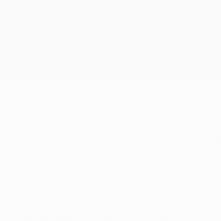
tzung doch nicht gegen Bayern spielen. Winkt jetzt das lang 
nnten gegen Legia, das sich seit dem
0:6 am ersten Spieltag 
rtvoll sein.
Europapokalspiel gewonnen. Doch wie Claudio Ranieris Team sch
einem Remis die Foxes ins Achtelfinale einziehen und dem woh