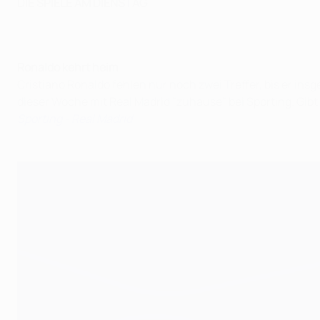
DIE SPIELE AM DIENSTAG
Ronaldo kehrt heim
Cristiano Ronaldo fehlen nur noch zwei Treffer, bis er in
dieser Woche mit Real Madrid "zuhause" bei Sporting. Gibt
Sporting - Real Madrid