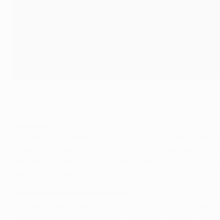
Marco Reus steht vor seinem Saisondebüt
©Getty Images
Ist Reus fit?
Am Samstag konnte Marco Reus aufgrund einer Fersenverle
sehen", sagt Trainer Thomas Tuchel. Seine Fähigkeiten kö
beeindruckendes
3:3 gegen Real Madrid
holte, durchaus we
Dortmund - Legia
Könnte Leicester den Pokal holen?
Vor dieser Saison hatte Leicester seit 1961 kein einziges 
sonst gültige Regeln auf diese Mannschaft nicht zu. Mit 