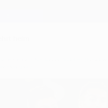
ehrt heim
fiklub zurück, in Nordlondon findet ein Showdo
eines Märchens.