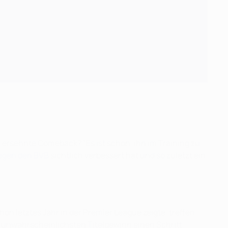
ersehnte Comeback? "Es ist schön, ihn im Training zu
gegen den BVB
sichtlich verbessert hat und so zuletzt ein
on letztes Jahr in der Premier League zeigte, treffen
l unwahrscheinlichsten Titelgewinn einen Schritt