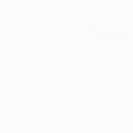
Comeback von Reus, Ronaldo kehrt heim
©Getty Images
Alle Partien
Die aktuellen Tabellen
Wer kann am fünften Spieltag weiterkommen?
Alle Infos zu allen Spielen gibt's in den Liveblogs
Folgen Sie @ChampionsLeague auf
Instagram
,
Twitter
u