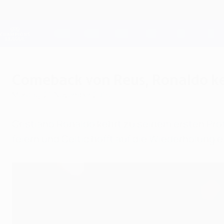
Direkt
zum
Hauptinhalt
Champions League Offiziell
Live-Ergebnisse &amp; Fantasy
UEFA Champions League
Comeback von Reus, Ronaldo k
Montag, 21. November 2016
Cristiano Ronaldo kehrt zu seinem ersten Pro
feiern und Celtic hofft auf die Wiederholung 