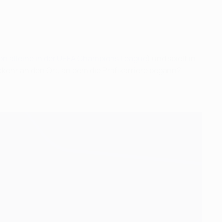
on alleine in der UEFA Champions League
) und spielt in
kkehr an den Ort, an dem die Profikarriere begann?