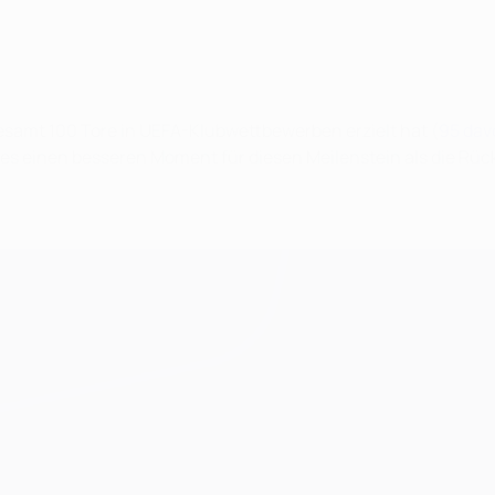
sgesamt 100 Tore in UEFA-Klubwettbewerben erzielt hat (
95 dav
 es einen besseren Moment für diesen Meilenstein als die Rüc