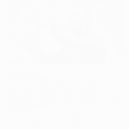
Dynamo Kyiv-Trainer Valeriy Lobanovskiy
©Getty Images
Der Erfolgsnachweis
• Lobanovskiy ist der erfolgreichste Trainer der
ehemaligen Sowjetunion und der unabhängigen
Ukraine. 1988 wurde die UdSSR unter seiner Führung
Vize-Europameister.
• In drei Amtszeiten bei Dynamo Kyiv gewann er 13 Mal
die nationale Meisterschaft und konnte insgesamt