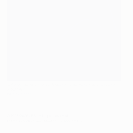
Valeriy Lobanovskiy nach seinem Triumph im sowjetischen
Pokal 1974
©Getty Images
© 1998-2026 UEFA. All rights reserved.
Letzte Aktualisierung: Montag, 16. Januar 2017