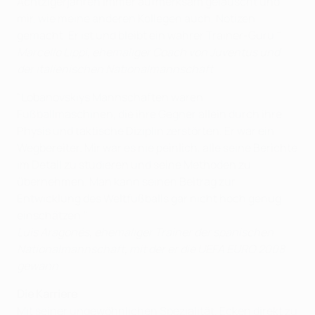
Achtzigerjahren immer aufmerksam gelauscht und
mir, wie meine anderen Kollegen auch, Notizen
gemacht. Er ist und bleibt ein wahrer Trainer-Guru."
Marcello Lippi, ehemaliger Coach von Juventus und
der italienischen Nationalmannschaft
"Lobanovskiys Mannschaften waren
Fußballmaschinen, die ihre Gegner allein durch ihre
Physis und taktische Diziplin zerstörten. Er war ein
Wegbereiter. Mir war es nie peinlich, alle seine Berichte
im Detail zu studieren und seine Methoden zu
übernehmen. Man kann seinen Beitrag zur
Entwicklung des Weltfußballs gar nicht hoch genug
einschätzen."
Luis Aragonés, ehemaliger Trainer der spanischen
Nationalmannschaft, mit der er die UEFA EURO 2008
gewann
Die Karriere
Mit seiner ungewöhnlichen Spezialität, Ecken direkt zu