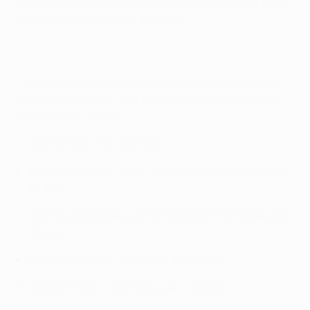
neun Pokalsiege mit Dynamo Kiew feiern. Dazu kamen
zwei Titel im Pokal der Pokalsieger.
• Unter ihm spielten mehrere Ballon D'Or-Gewinner:
Oleg Blochin (1975), Igor Belanov (1986) und Andriy
Shevchenko (2004).
Brian Clough: Der Autokrat
Johan Cruyff: Der Mann, der den FC Barcelona neu
erfand
Vicente del Bosque: Der Erfolgsgarant von Real und
Spanien
Sir Alex Ferguson: Uniteds Taktikfuchs
Helenio Herrera: Der König des Catenaccio