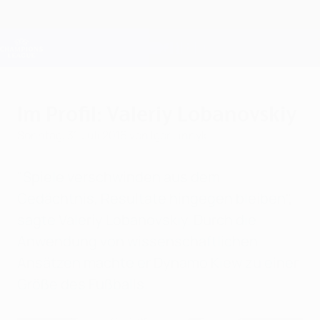
Direkt
zum
Hauptinhalt
Champions League Offiziell
Erhalten
Live-Ergebnisse &amp; Fantasy
UEFA Champions League
Im Profil: Valeriy Lobanovskiy
Sonntag, 31. Juli 2016
von Igor Linnyk
"Spiele verschwinden aus dem
Gedächtnis, Resultate hingegen bleiben",
sagte Valeriy Lobanovskiy. Durch die
Anwendung von wissenschaftlichen
Ansätzen machte er Dynamo Kiew zu einer
Größe des Fußballs.