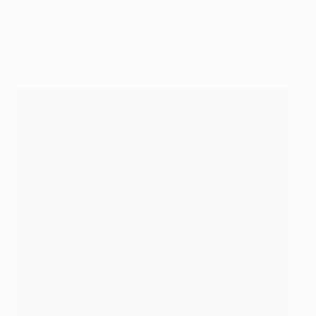
dann erfolgreich sein kann, wenn man an sich glaubt."
Andriy Shevchenko, ehemaliger Stürmer von Dynamo
Kiew und der ukrainischen Nationalmannschaft