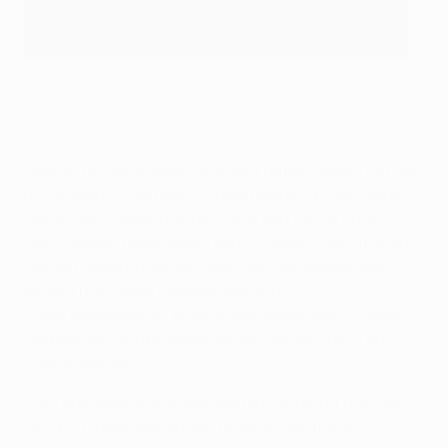
Lobanovskiy mit der sowjetischen Nationalmannschaft bei
der EURO 1988
©Getty Images
"Was er für die Entwicklung des Fußballs getan hat, ist
mit Worten nur schwer zu beschreiben. Er war seiner
Zeit immer voraus und formte in den 1970er- und
1980-Jahren Weltklasse-Teams. Selbst in den frühen
1990ern gelang ihm das noch. Auf der ganzen Welt
spricht man voller Respekt über ihn."
Franz Beckenbauer, ehemaliger Spieler des FC Bayern
und der deutschen Nationalmannschaft, dazu auch
Trainer der BRD
"Ob Lobanovskiy so etwas wie ein Lehrer für mich ist?
Oh ja. Ich habe seinen Vorträgen in den frühen