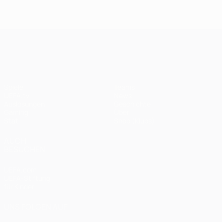
UEFA Champions League
Spiele
Teams
UEFA.tv
News
Auslosungen
Geschichte
Gaming
Über
Stat.
Shop (Klubs)
AUCH
BESUCHEN
UEFA.com
UEFA-Stiftung
für Kinder
UNS FOLGEN AUF