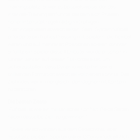
Trainingsplatz. Er war es beispielsweise, der das
Intervall-Training einführte, bei dem sich Phasen
hoher Intensität regelmäßig mit ruhigen
Trainingsphasen abwechselten. Sein "Systemfußball"
erforderte ein frühes Pressing mit Spielern, die flexibel
waren und auf mehreren Positionen spielen konnten.
Erfüllte ein Spieler diese Attribute, wurde er schon in
jungen Jahren auf diesen Stil vorbereitet, um
sicherzustellen, dass Dynamo weiterhin seine
brillianten Formationswechsel vollziehen konnte. Das
Ziel indes war immer gleich: den Gegner mit Kontern
zu zerstören.
Die besten Zitate
"Fußball ist wie ein militärischer Konflikt. Beide Seiten
haben dasselbe Ziel: zu gewinnen."
"Spiele verschwinden aus dem Gedächtnis, aber
Resultate bleiben. Spektakulärer Offensivfußball? Ich