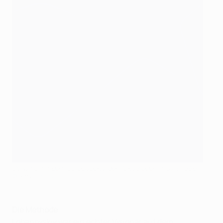
Dynamo mit dem Europapokal der Pokalsieger im Jahr 1986
©Getty Images
Die Methode
Lobanovskiy war ein echter Visionär auf dem