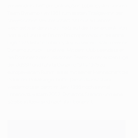
verwandeln, half der Linksaußen Lobanovskiy seinem
Team Dynamo Kyiv 1961 zum ersten Titelgewinn der
sowjetischen Meisterschaft. Mit nur 30 Jahren
wechselte er dann vom Platz auf die Trainerbank. Von
dort aus führte er Dnipro Dnipropetrovsk in die erste
Liga. 1973 kehrte Lobanovskiy zu seinem Stammverein
Dynamo zurück - und wie! Mit dem Klub beendete er
die Dominanz der russischen Teams in der ersten Liga
der UdSSR und führte Dynamo 1974/1975 zu
europaweitem Ruhm, als er mit seiner Mannschaft die
Pokal der Pokalsieger holte. Dieses Kunststück
wiederholte er dann im Jahr 1986 noch einmal.
Lobanovskiy starb 2002, Dynamos Stadion und eine
Straße in Kiew sind nach ihm benannt.