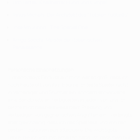
Udo Lattek: Knallharter Hund und Kumpel
Rinus Michels: Der Architekt des "Totalen Fußballs"
José Mourinho: "The Special One"
Arrigo Sacchi: Meister der italienischen
Renaissance
Persönliche Einschätzungen
"Lobanovskiys Einfluss auf mich war so groß, dass ich
noch heute oft von ihm träume. Er teilte Spieler nicht
in Verteidiger und Stürmer ein, sondern entwickelte
eine Bandbreite an Fertigkeiten in jedem von uns. Er
setzte mich beispielsweise beim Pressing und
Verteidigen von gegnerischen Angriffen ein - verlangte
aber gleichzeitig, dass ich das Spiel lese und von den
besten Positionen aus attackiere. Die wichtigste
Lehre, die ich von ihm erhalten habe, ist, dass man nur