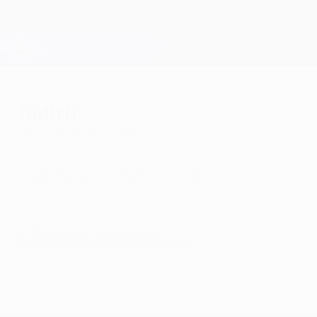
Direkt
zum
Hauptinhalt
Champions League Offiziell
Erhalten
Live-Ergebnisse &amp; Fantasy
UEFA Champions League
Judith
Mittwoch, 13. April 2016
Dreht Barça die Partie noch?
© 1998-2026 UEFA. All rights reserved.
Letzte Aktualisierung: Mittwoch, 13. April 2016