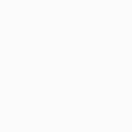
UEFA Champions League
Spiele
Teams
UEFA.tv
News
Auslosungen
Geschichte
Gaming
Über
Stat.
Shop (Klubs)
AUCH
BESUCHEN
UEFA.com
UEFA-Stiftung
für Kinder
UNS FOLGEN AUF
Die offizielle App herunterladen