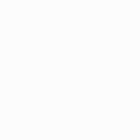
Wir müssen ihre besten Spieler wie Mesut Özil und
Alexis Sánchez in den Griff bekommen. Wir wollen den
Ball so viel wie möglich haben, um ihre Konter zu
vermeiden - auch wenn das nicht einfach wird. Alexis
ist ein unglaublich wichtiger Spieler für Arsenal, der
sich enorm verbessert hat, seit er vor vielen Jahren zu
Barcelona gekommen ist. Wir müssen auf ihn
aufpassen.
Die Highlights vom Hinspiel
Arsène Wenger, Trainer Arsenal
Der Schlüssel für uns wird ein solider Defensivauftritt
sein. Wir müssen angreifen, was uns liegt. Wir tun das
in dem Bewusstsein, dass die Magier aus Barcelona
uns in der Abwehr alles abverlangen werden. Koscielny
ist wichtig für uns, da er viel Tempo mitbringt und
Barcelona bei Kontern stark ist.