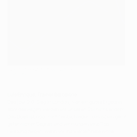
Luis Enrique auf der Abschluss-PK
©Getty Images
Luis Enrique, Trainer Barcelona
Das [der 2:0-Sieg in London] war ein gutes Ergebnis,
aber deswegen werden wir unseren Stil nicht ändern.
Das Duell ist noch nicht entschieden, das ist ein ganz
gefährlicher Gegner und wir müssen eine Top-
Leistung zeigen, wenn wir ins Viertelfinale wollen.