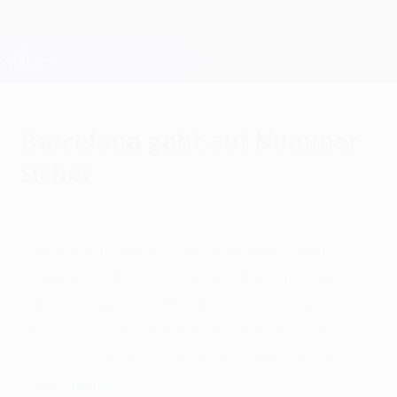
Direkt
zum
Hauptinhalt
Champions League Offiziell
Erhalten
Live-Ergebnisse &amp; Fantasy
UEFA Champions League
Barcelona geht auf Nummer
sicher
Dienstag, 15. März 2016
von Nicolai Lisberg
Barcelonas Trainer Luis Enrique warnt vor
dem Rückspiel gegen Arsenal vor den
Qualitäten eines Mesut Özil und eines
Alexis Sánchez und sieht sein Team trotz
des 2:0-Hinspiel-Sieges noch nicht im
Viertelfinale.