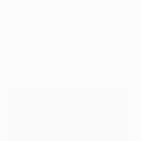
Arsenal
: Ospina; Bellerín, Mertesacker, Koscielny,
Monreal; Coquelin, Elneny; Campbell, Özil, Sánchez;
Giroud
Es fehlen
: Ramsey (Hüfte), Čech (Wade), Cazorla
(Achillesferse), Oxlade-Chamberlain (Knie), Rosický
(Oberschenkel), Wilshere (Wade/Schienbein),
Chambers (nicht im Kader)
Gelbsperre droht
: Monreal, Özil, Campbell, Giroud