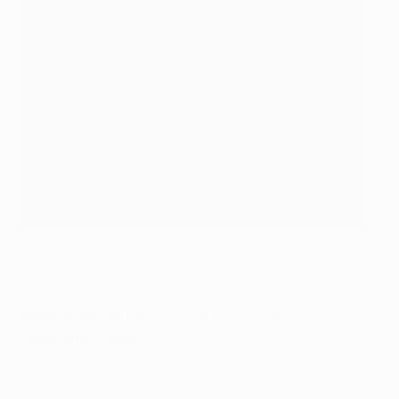
Arsène Wenger beim Abschlusstraining
©Getty Images
Reporter-
Einschätzung
: Graham Hunter
(
@BumperGraham
)
Wenger saß bei allen acht Duellen mit Barcelona auf
der Bank der Gunners, holte aber dabei keinen