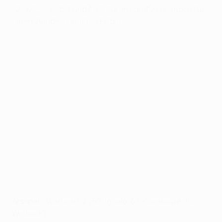
(2), Messi selbst und Arda Turan sorgten dennoch für
einen standesgemäßen Erfolg.
Arsenal
- Watford 1:2 (50. Ighalo, 63. Guedioura; 88.
Welbeck)