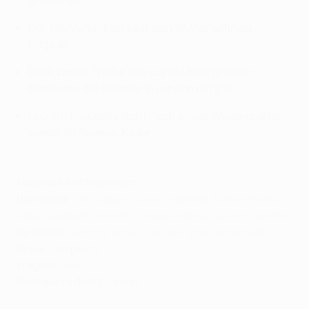
gewonnen
Der Titelverteidiger peilt sein 10. Viertelfinale in
Folge an
Dank zweier Treffer von Lionel Messi gewann
Barcelona das Hinspiel in London mit 2:0
Laurent Koscielny steht nach einem Wadenproblem
wieder im Arsenal-Kader
Mögliche Aufstellungen
Barcelona
: Ter Stegen; Alves, Mathieu, Mascherano,
Alba; Busquets; Rakitić, Iniesta; Messi, Suárez, Neymar
Es fehlen
: Rafinha (Knie), Sandro (Oberschenkel),
Piqué (gesperrt)
Fraglich
: Keiner
Gelbsperre droht
: Keiner