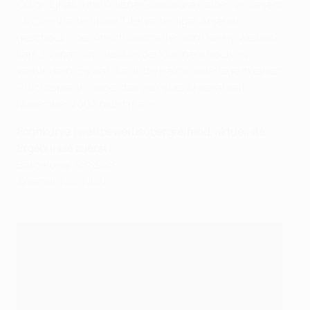
Odion Ighalo und Adlène Guedioura hatten in diesem
FA Cup-Viertelfinale Titelverteidiger Arsenal
geschockt, der Anschlusstreffer von Danny Welbeck
kam zu spät, um das Aus der Gunners noch zu
verhindern. Es war die dritte Heimniederlage in einem
Pflichtspiel in Folge, das gab's bei Arsenal seit
November 2002 nicht mehr.
Formkurve (wettbewerbsübergreifend, aktuellste
Ergebnisse zuerst)
Barcelona: SSSSSS
Arsenal: NSUNNN