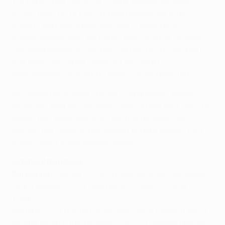
Wir haben fast überall in Europa gewonnen, aber
immer noch nicht hier und das müssen wir jetzt
ändern. Barcelona befindet sich in einer guten
Ausgangslage, aber wir haben eine Chance. Unsere
Herangehensweise war nicht schlecht [im Hinspiel].
Erst nach der Pause haben wir ein wenig
nachgelassen und sind in einen Konter gelaufen.
Ich denke nicht, dass uns die Fußballgötter etwas
schulden, aber ich verdanke dem Fußball sehr viel. Wir
wollen hier einen positiven Auftritt hinlegen. Wir
werden mit Leidenschaft sowie Hingabe spielen und
unser Talent unter Beweis stellen.
Letztes Pflichtspiel
Barcelona
- Getafe 6:0 (80./Eigentor Juan Rodríguez,
19. El Haddadi, 32.,51. Neymar, 40. Messi, 57. Arda
Turan)
Bei einer 1:0-Führung verschoss Lionel Messi in der 11.
Minute einen Elfmeter, aber Munir El Haddadi, Neymar