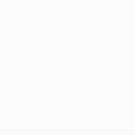
einzigen Sieg. Das Fehlen von Torhüter Petr Čech, der
mit Chelsea schon einmal im Camp Nou gewonnen
hat, dürfte diese Aufgabe auch nicht erleichtern. Ich
erwarte ein tolles Spektakel, viele Tore ... und
Barcelona im Viertelfinale.
Hätten Sie es gewusst?
Barcelona schlug Arsenal 2010 und 2011 und 2006 im
Finale der UEFA Champions League; den Gunners
droht das sechste Aus im Achtelfinale in Folge. Weitere
Infos im
Hintergrund
.
© 1998-2026 UEFA. All rights reserved.
Letzte Aktualisierung: Dienstag, 15. März 2016
UEFA Champions League