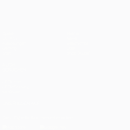
UEFA Champions League
Spiele
Teams
UEFA.tv
News
Auslosungen
Geschichte
Gaming
Über
Stat.
Shop (Klubs)
AUCH
BESUCHEN
UEFA.com
UEFA-Stiftung
für Kinder
UNS FOLGEN AUF
Die offizielle App herunterladen