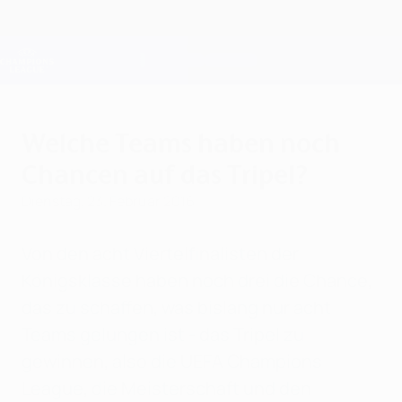
Direkt
zum
Hauptinhalt
Champions League Offiziell
Erhalten
Live-Ergebnisse &amp; Fantasy
UEFA Champions League
Welche Teams haben noch
Chancen auf das Tripel?
Dienstag, 23. Februar 2016
Von den acht Viertelfinalisten der
Königsklasse haben noch drei die Chance,
das zu schaffen, was bislang nur acht
Teams gelungen ist - das Tripel zu
gewinnen, also die UEFA Champions
League, die Meisterschaft und den