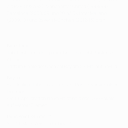
die PSV (1987/88), Manchester United (1998/99),
Barcelona (2008/09 und 2014/15), Inter Mailand
(2009/10) und Bayern München (2012/13) dran.
Barcelona
Tabellenführer der spanischen Liga, acht Punkte vor
Atlético.
Trifft im Finale der Copa del Rey am 22. Mai auf Sevilla.
Bayern
Bundesliga-Tabellenführer, fünf Punkte vor Verfolger
Dortmund.
Am 19. April treffen sie im Halbfinale des DFB-Pokals
auf Werder Bremen.
Paris Saint-Germain
*
Seit 13. März Meister der Ligue 1.