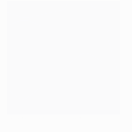
City gewann in dieser Saison zumindest ein Finale
©Getty Images