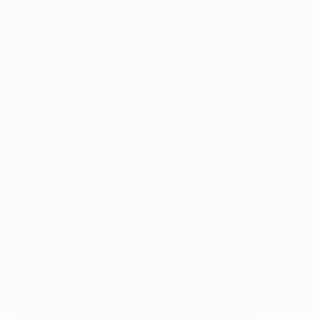
Manchester City
*
Platz vier in der Premier League, 12 Punkte hinter
Leicester.
Scheiterte im FA Cup in der fünften Runde an Chelsea.
Besiegte im Finale des englischen Ligapokals
Liverpool.
Real Madrid
Platz drei in der Liga, 12 Punkte hinter Barcelona.
Nach dem Einsatz eines nicht spielberechtigten
Spielers aus der Copa del Rey ausgeschlossen.
Wolfsburg
Platz acht in der Bundesliga, 8 Spieltage vor Schluss
29 Punkte hinter Tabellenführer Bayern.
Im Oktober in der zweiten Runde des DFB-Pokals an
den Bayern gescheitert.
*
Der Ligapokal wird in den wenigsten Ländern