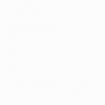
Am 19. April geht es im Halbfinale des französischen
Pokals auswärts gegen Lorient.
Im französischen Ligapokalfinale treffen sie am 23.
April auf Lille.
Ohne Chancen auf das Triple …
Atlético
Platz zwei in der Liga, acht Punkte hinter Barcelona.
Schied im Viertelfinale der Copa del Rey gegen Celta
Vigo aus.
Benfica
Platz eins in der portugiesischen Liga, zwei Punkte vor
Sporting.
Im Oktober in der vierten Runde des portugiesischen
Pokals an Sporting gescheitert.
Trifft im Halbfinale des Ligapokals auf Braga.