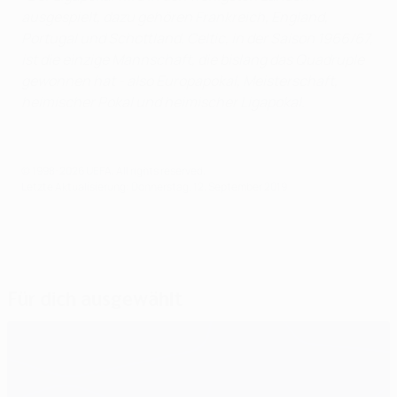
ausgespielt, dazu gehören Frankreich, England,
Portugal und Schottland. Celtic, in der Saison 1966/67,
ist die einzige Mannschaft, die bislang das Quadruple
gewonnen hat - also Europapokal, Meisterschaft,
heimischer Pokal und heimischer Ligapokal.
© 1998-2026 UEFA. All rights reserved.
Letzte Aktualisierung: Donnerstag, 12. September 2019
Für dich ausgewählt