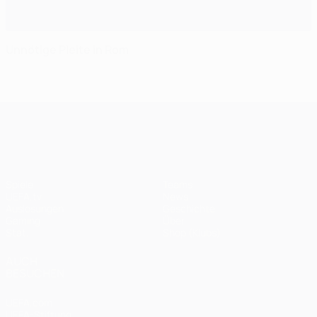
Unnötige Pleite in Rom
UEFA Champions League
Spiele
Teams
UEFA.tv
News
Auslosungen
Geschichte
Gaming
Über
Stat.
Shop (Klubs)
AUCH
BESUCHEN
UEFA.com
UEFA-Stiftung