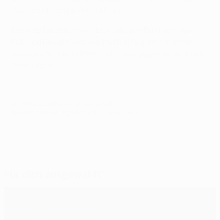
Sels rettete gegen Paco Alcácer.
Dann spitzelte Kums Pablo Piatti den Ball noch vom
Fuß und Renato Neto warf sich erfolgreich in einen
Schuss von Daniel Parejo, ehe Selz gegen Alcácer den
Sieg rettete.
© 1998-2026 UEFA. All rights reserved.
Letzte Aktualisierung: Mittwoch, 4. November 2015
Für dich ausgewählt