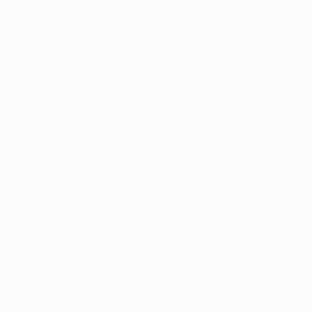
Hinter Zenit ist nun alles offen, die Mannschaft von
Trainer Hein Vanhaezebrouck kam durch einen
Elfmeter von Sven Kums zum verdienten, wenn am
Ende auch etwas glücklichen Sieg.
Der Tabellenführer der belgischen Liga hatte in der
Königsklasse bisher nur einen Punkt auf der
Habenseite, das Hinspiel hatten die Spanier mit 2:1
gewonnen. Die erste Chance im KAA Gent Stadion
hatte Laurent Depoitre, doch Gäste-Torhüter Jaume
Doménech zeigte sich mehrfach auf dem Posten.
Gent hatte nun durch Danijel Milicevic, Brecht
Dejaegere, Saief und Kums Chancen im Minutentakt,
doch der Ball wollte einfach nicht ins Tor. Doch kurz
nach der Pause spielte Antonio Barragán den Ball im
Strafraum mit der Hand und Kums zeigte sich vom
Punkt eiskalt. Endlich wachten auch die Spanier auf
und setzten Gent unter Druck, doch Torhüter Matz