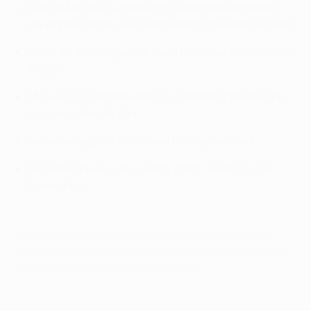
Danijel Milicevic und Brecht Dejaegere vergeben in
der ersten Hälfte zwei riesige Möglichkeiten für Gent
In der 49. Minute gelingt Sven Kums per Elfmeter das
Siegtor
Mit viel Glück rettete der UCL-Debütant die knappe
Führung über die Zeit
Valencia liegt nur noch zwei Punkte vor Gent
Nächste Spiele: Lyon - Gent, Zenit - Valencia (24.
November)
Gent erkämpfte sich gegen Valencia seinen ersten
Sieg in der Königsklasse und darf nun sogar wieder von
einem Platz im Achtelfinale träumen.