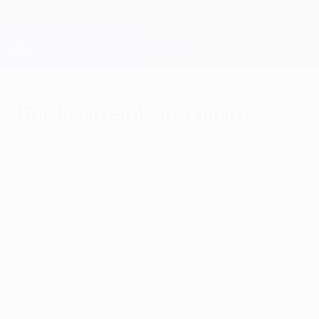
Direkt
zum
Hauptinhalt
Champions League Offiziell
Erhalten
Live-Ergebnisse &amp; Fantasy
UEFA Champions League
Gent schreibt Geschichte
Mittwoch, 4. November 2015
Gent - Valencia 1:0
Ein Elfmeter von Sven Kums bescherte den
Belgiern ihren ersten Sieg in der
Königsklasse überhaupt und jetzt ist sogar
das Achtelfinale in Reichweite.
0411_UCL_MD4_GENVAL_AMB