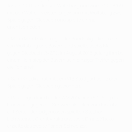
Januar 2011 für den VfL Wolfsburg und wurde 2008/09
mit den Wölfen Meister. Er gewann mit Wolfsburg zwei
Spiele gegen Gladbach und spielte einmal
unentschieden.
• Mario Mandžukić trug in der Bundesliga die Trikots
von Wolfsburg und Bayern und spielte sechs Mal
gegen Gladbach (3/2/1). Im August 2013 gelang ihm bei
einem Heimsieg der Bayern sein einziger Treffer gegen
die Fohlenelf.
• Sami Khedira hat mit dem VfB Stuttgart seine drei
Spiele gegen Gladbach gewonnen.
• Paul Pogba kam bei der WM 2014 beim 5:2-Sieg der
Franzosen gegen die Schweiz als Joker zum Einsatz,
auf Seiten der Eidgenossen spielten Stephan
Lichtsteiner, Granit Xhaka und Josip Drmic, Xhaka
erzielte das zweite Tor der Schweizer.