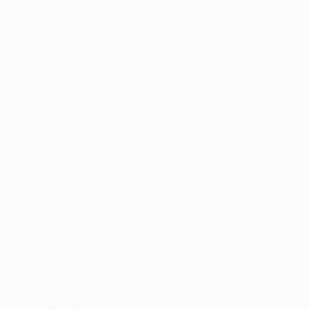
Juan Cuadrado & Andreas Christensen (Chelsea FC,
2015)
Barzagli, Mandžukić & Johnson (VfL Wolfsburg,
2010/11)
Fakten zum Spiel
Juventus
• Juventus hat in dieser Saison nur eines von vier Liga-
Heimspielen gewonnen und dabei sieben Zähler
verloren. In den vergangenen beiden Spielzeiten
wurden in Turin insgesamt nur sechs Punkte
abgegeben.
• Morata, der in seinen letzten fünf Spielen in der UEFA
Champions League getroffen hat, schoss sein erstes
Tor in der Serie A in dieser Saison am 4. Oktober beim
3:1-Sieg gegen Bologna.
• Auch Khedira traf gegen Bologna – bei seinem Debüt