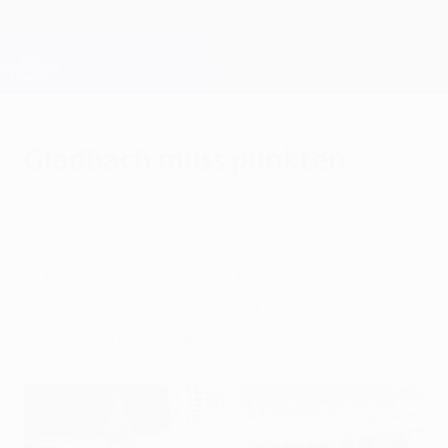
Direkt
zum
Hauptinhalt
Champions League Offiziell
Erhalten
Live-Ergebnisse &amp; Fantasy
UEFA Champions League
Gladbach muss punkten
Donnerstag, 15. Oktober 2015
Juventus peilt in Gruppe D den dritten Sieg
in Folge an, Gegner VfL Borussia
Mönchengladbach wartet dagegen noch
auf den ersten Punkt.