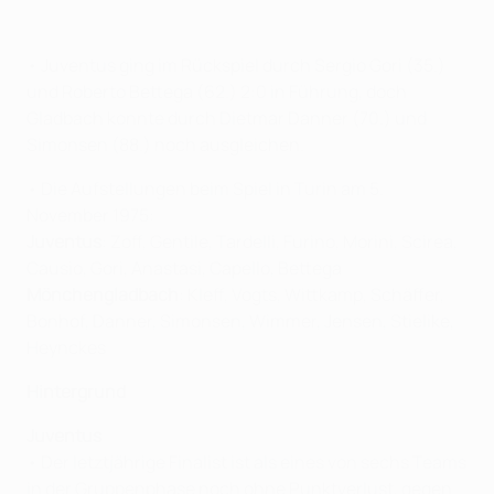
• Juventus ging im Rückspiel durch Sergio Gori (35.)
und Roberto Bettega (62.) 2:0 in Führung, doch
Gladbach konnte durch Dietmar Danner (70.) und
Simonsen (88.) noch ausgleichen.
• Die Aufstellungen beim Spiel in Turin am 5.
November 1975:
Juventus
: Zoff, Gentile, Tardelli, Furino, Morini, Scirea,
Causio, Gori, Anastasi, Capello, Bettega
Mönchengladbach
: Kleff, Vogts, Wittkamp, Schäffer,
Bonhof, Danner, Simonsen, Wimmer, Jensen, Stielike,
Heynckes
Hintergrund
Juventus
• Der letztjährige Finalist ist als eines von sechs Teams
in der Gruppenphase noch ohne Punktverlust, gegen