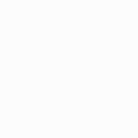
der Königsklasse seit 1977/78 hingelegt, einer 0:3-
Niederlage in Sevilla folgte ein 1:2 zuhause gegen
Manchester City.
• Beim letzten Besuch in Italien verlor Gladbach bei
Lazio mit 0:2 und schied 2012/13 in der Runde der
letzten 32 der UEFA Europa League mit insgesamt 3:5
aus. Álvaro Domínguez, Martin Stranzl, Tony
Jantschke, Håvard Nordtveit, Oscar Wendt und Grant
Xhaka kamen an diesem Abend zum Einsatz, Hernanes
spielte damals für Lazio.
• Die Gesamtbilanz Gladbachs gegen italienische
Teams: S2 U0 N3.
• 1977 verlor Gladbach das Landesmeisterfinale gegen
Liverpool (1:3) auf italienischem Boden in Rom.
Verschiedenes
• Andrea Barzagli spielte zwischen Juli 2008 und