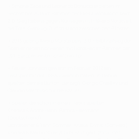
• Simone Zaza und Leonardo Bonucci erzielten im
September 2014 im Rahmen der EM-Qualifikation beim
2:0-Sieg Italiens gegen Norwegen mit Håvard Nordtveit
die Tore, Gianluigi Buffon stand zwischen den Pfosten.
• 2013 gelang Álvaro Morata beim 3:0-Halbfinalsieg der
Spanier gegen Norwegen mit Nordtveit im Rahmen der
U21-Europameisterschaft ein Tor.
• Fabian Johnson gewann im Februar 2012 ein
Testspiel mit der US-Auswahl in Italien. In Genua
spielten damals Buffon, Barzagli, Giorgio Chiellini und
Claudio Marchisio für die Azzurri.
• Spieler, die schon in einem Team spielten:
Khedira & André Hahn, Patrick Herrmann
(Deutschland)
Lichtsteiner & Yann Sommer, Xhaka, Drmic (Schweiz)
Khedira & Martin Stranzl (VfB Stuttgart, 2004–06)