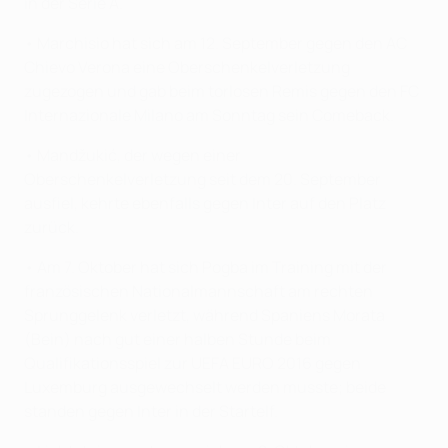
in der Serie A.
• Marchisio hat sich am 12. September gegen den AC
Chievo Verona eine Oberschenkelverletzung
zugezogen und gab beim torlosen Remis gegen den FC
Internazionale Milano am Sonntag sein Comeback.
• Mandžukić, der wegen einer
Oberschenkelverletzung seit dem 20. September
ausfiel, kehrte ebenfalls gegen Inter auf den Platz
zurück.
• Am 7. Oktober hat sich Pogba im Training mit der
französischen Nationalmannschaft am rechten
Sprunggelenk verletzt, während Spaniens Morata
(Bein) nach gut einer halben Stunde beim
Qualifikationsspiel zur UEFA EURO 2016 gegen
Luxemburg ausgewechselt werden musste; beide
standen gegen Inter in der Startelf.