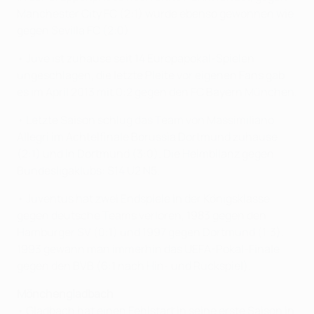
Manchester City FC (2:1) wurde ebenso gewonnen wie
gegen Sevilla FC (2:0).
• Juve ist zuhause seit 14 Europapokal-Spielen
ungeschlagen, die letzte Pleite vor eigenen Fans gab
es im April 2013 mit 0:2 gegen den FC Bayern München.
• Letzte Saison schlug das Team von Massimiliano
Allegri im Achtelfinale Borussia Dortmund zuhause
(2:1) und in Dortmund (3:0). Die Heimbilanz gegen
Bundesligaklubs: S14 U2 N5.
• Juventus hat zwei Endspiele in der Königsklasse
gegen deutsche Teams verloren, 1983 gegen den
Hamburger SV (0:1) und 1997 gegen Dortmund (1:3).
1993 gewann man immerhin das UEFA-Pokal-Finale
gegen den BVB (6:1 nach Hin- und Rückspiel).
Mönchengladbach
• Gladbach hat einen Fehlstart in seine erste Saison in