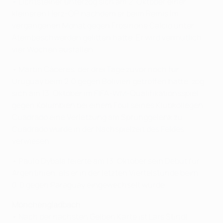
• Lichtsteiner unterzog sich am 2. Oktober einer
kleineren Herz-OP, nachdem er beim Remis im
vergangenen Monat gegen Frosinone Calcio unter
Atembeschwerden gelitten hatte. Er wird vermutlich
vier Wochen ausfallen.
• Martín Cáceres, der drei Tage zuvor noch für
Uruguay beim 2:0 gegen Bolivien getroffen hatte, zog
sich am 13. Oktober im FIFA-WM-Qualifikationsspiel
gegen Kolumbien bei einem Foul seines Klubkollegen
Cuadrado eine Verletzung am Sprunggelenk zu.
Cuadrado wurde in der Nachspielzeit des Feldes
verwiesen.
• Paulo Dybala feierte am 13. Oktober sein Debüt für
Argentinien, als er in der letzten Viertelstunde beim
0:0 gegen Paraguay eingewechselt wurde.
Mönchengladbach
• Nach der nächsten Gelben Karte ist Lars Stindl