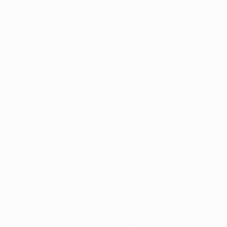
gesperrt.
• Das 5:1 bei Eintracht Frankfurt am Samstag war das
erste Pflichtspiel in der Fremde, in dem Gladbach
mindestens fünf Tore erzielt hat. Zuletzt gelang dies
am 29. August 2010, als bei Bayer 04 Leverkusen mit
6:3 gewonnen wurde. Davor und danach gab es ein 1:6
bei Hannover 96 und ein 0:7 beim VfB Stuttgart.
• Mönchengladbach, das die ersten fünf Ligaspiele in
dieser Saison verloren hatte, hat zuletzt unter
Interimstrainer André Schubert vier Bundesligasiege
in Folge gefeiert.
• Schubert ist der einzige Trainer in der Geschichte
von Gladbach, der die ersten drei Bundesligaspiele
gewonnen hat, diesen Rekord baute er nun auf vier
aus.
• Sommer zog sich am 2. Spieltag einen