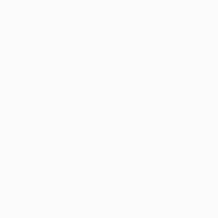
Estland einen Riss eines Außenbandes im rechten
Sprunggelenk zugezogen, spielte aber in Frankfurt.
• Bei seinem ersten Einsatz seit dem 22. März musste
Martin Stranzl am 11. September bei der 0:3-Heimpleite
gegen den Hamburger SV nach 65 Minuten wegen
eines Bruchs der Augenhöhle ausgewechselt werden.
© 1998-2026 UEFA. All rights reserved.
Letzte Aktualisierung: Montag, 19. Oktober 2015
Für dich ausgewählt
Gladbach verliert in letzter Minute