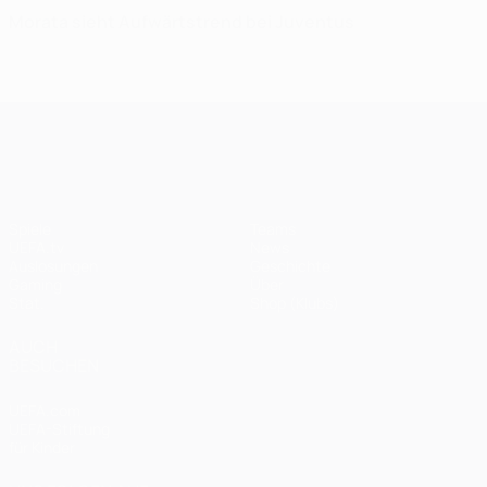
Morata sieht Aufwärtstrend bei Juventus
UEFA Champions League
Spiele
Teams
UEFA.tv
News
Auslosungen
Geschichte
Gaming
Über
Stat.
Shop (Klubs)
AUCH
BESUCHEN
UEFA.com
UEFA-Stiftung
für Kinder