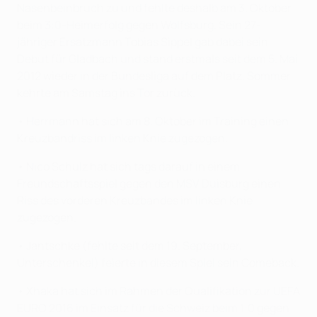
Nasenbeinbruch zu und fehlte deshalb am 3. Oktober
beim 3:0-Heimerfolg gegen Wolfsburg. Sein 27-
jähriger Ersatzmann Tobias Sippel gab dabei sein
Debüt für Gladbach und stand erstmals seit dem 5. Mai
2012 wieder in der Bundesliga auf dem Platz. Sommer
kehrte am Samstag ins Tor zurück.
• Herrmann hat sich am 8. Oktober im Training einen
Kreuzbandriss im linken Knie zugezogen.
• Nico Schulz hat sich tags darauf in einem
Freundschaftsspiel gegen den MSV Duisburg einen
Riss des vorderen Kreuzbandes im linken Knie
zugezogen.
• Jantschke (fehlte seit dem 19. September,
Unterschenkel) feierte in diesem Spiel sein Comeback.
• Xhaka hat sich im Rahmen der Qualifikation zur UEFA
EURO 2016 im Einsatz für die Schweiz beim 1:0 gegen