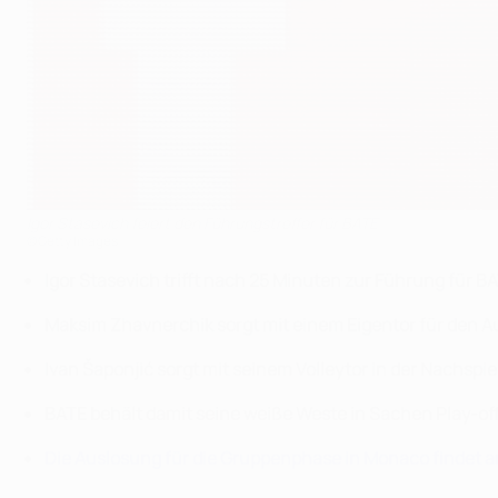
Igor Stasevich feiert den Führungstreffer für BATE
©Getty Images
Igor Stasevich trifft nach 25 Minuten zur Führung für B
Maksim Zhavnerchik sorgt mit einem Eigentor für den A
Ivan Šaponjić sorgt mit seinem Volleytor in der Nachspi
BATE behält damit seine weiße Weste in Sachen Play-of
Die Auslosung für die Gruppenphase in Monaco findet a