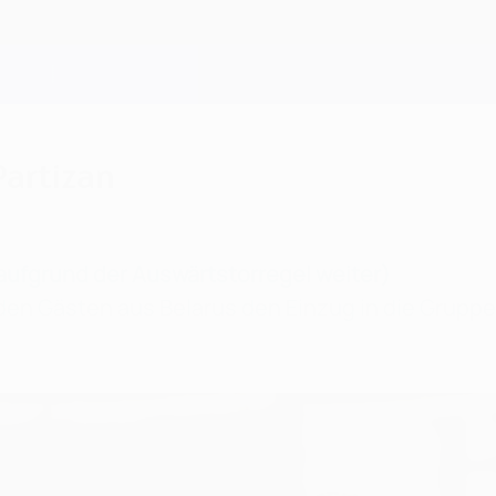
Partizan
 aufgrund der Auswärtstorregel weiter)
e den Gästen aus Belarus den Einzug in die Grupp