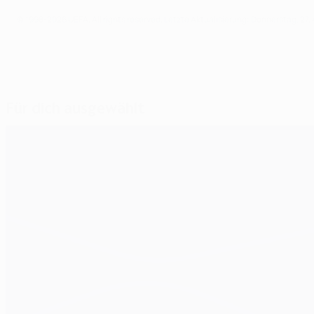
© 1998-2026 UEFA. All rights reserved.
Letzte Aktualisierung: Donnerstag, 27.
Für dich ausgewählt