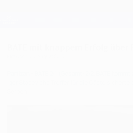
Direkt
zum
Hauptinhalt
Champions League Offiziell
Live-Ergebnisse &amp; Fantasy
UEFA Champions League
BATE mit knappem Erfolg über 
Mittwoch, 26. August 2015
Partizan - BATE 2:1 (Gesamt: 2:2, BATE kommt
Igor Stasevichs Treffer für die Gäste sichert
Serben.