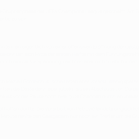
ie Gruppenphase der UEFA Champions League geschafft. Am En
rtie zu sein.
onnte man eigentlich von einer offensiven Eröffnung der Gas
h belohnten sich Mitte der ersten Hälfte mit dem Führungstref
e noch einmal für Spannung, reichten aber nicht mehr für den s
ch Mikhail Gordeichuk, scheiterten aber vorerst. Wenig später
durften die Gäste dann aber jubeln, als ein Abschluss von Gor
Anschluss vor der Pause noch zwei gute Chancen durch Abubaka
al hoffen durfte. Die Vorarbeit von Petrović landete unglückli
 Minute fehlte den Gastgebern nur noch ein Treffer um die Gru