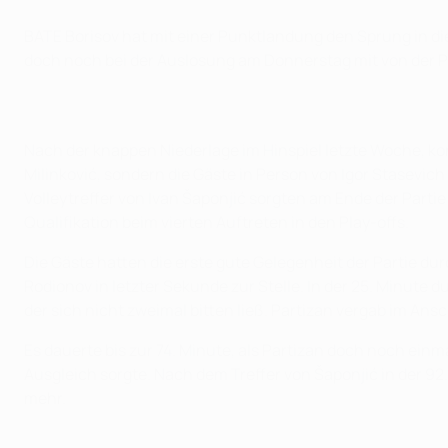
BATE Borisov hat mit einer Punktlandung den Sprung in d
doch noch bei der Auslosung am Donnerstag mit von der Pa
Nach der knappen Niederlage im Hinspiel letzte Woche, k
Milinković, sondern die Gäste in Person von Igor Stasevic
Volleytreffer von Ivan Šaponjić sorgten am Ende der Parti
Qualifikation beim vierten Auftreten in den Play-offs.
Die Gäste hatten die erste gute Gelegenheit der Partie dur
Rodionov in letzter Sekunde zur Stelle. In der 25. Minute 
der sich nicht zweimal bitten ließ. Partizan vergab im 
Es dauerte bis zur 74. Minute, als Partizan doch noch einm
Ausgleich sorgte. Nach dem Treffer von Šaponjić in der 92.
mehr.