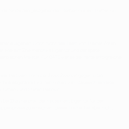
de fehlte den gastgebenden Serben nur ein Treffer, um
tgeber ausgehen. Doch nicht das Team von Trainer Zoran
fer. Maksim Zhavnerchiks Eigentor und der späte
erbischen Meister. Für BATE war es die vierte erfolgreiche
 war Partizan-Torhüter Živko Živković gegen Vitali
deichuk abgeblockt vor den Füßen von Stasevich landete,
r Oumaru und Stefan Babović.
ch bei Zhavnerchik, der mit seinem Eigentor für den
ppenphase zu erreichen, dieser Treffer fiel aber nicht