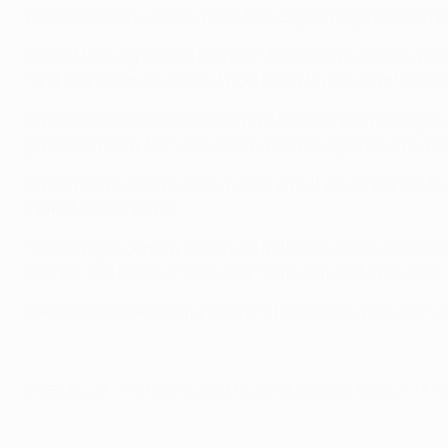
Trainer Mircea Lucescu, nimmt die Begegnung nicht auf die
Dieser Meinung ist auch Barisic: "Shakhtar muss, wir wolle
Spiel als zuletzt, es wird auf höchstem Niveau stattfinden
Verstecken will sich der Grieche mit seinen Teamkollegen v
gemacht haben. Wir versuchen immer zu agieren und woll
Verzichten müssen die Grün-Weißen auf die verletzten A
Pavelić bleibt rechts.
Statt dem gesperrten Stefan Schwab wird Srdjan Grahovac i
oder der technisch starke Louis Schaub aufgeboten wird.
Gewinnen wird Rapid auf jeden Fall wichtige Erfahrung. "S
© 1998-2026 UEFA. All rights reserved.
Letzte Aktualisierung: Mittwoch, 19. A