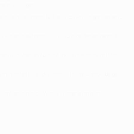
tar muss siegen."
arin liegt die Chance für Rapid. "Es wird ein ganz anderes
r wollen so auftreten, wie wir es in der Vergangenheit
gen wird Stephan Auer auf links ausweichen und Mario
b am rechten Flügel der schnelle Philipp Schobesberger
lleicht gewinnen die Wiener ja sogar auch mehr.