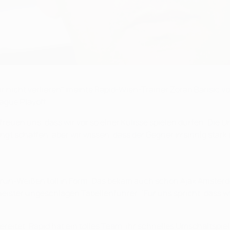
r nicht verlieren", meinte Rapid-Wien-Trainer Zoran Barisic 
ague Playoff.
freuen uns, dass wir vor so einer Kulisse spielen dürfen. Die
gt schaffen, aber wir wissen, dass der Gegner irrsinnig stark is
Grün-Weißen toll in Form. Das bekam auch schon Ajax Amsterdam
meister ungeschlagen Tabellenführer. "Für uns spricht, dass
bereitet. Rapid hat ein tolles Team, ihr schnelles Umschaltspi