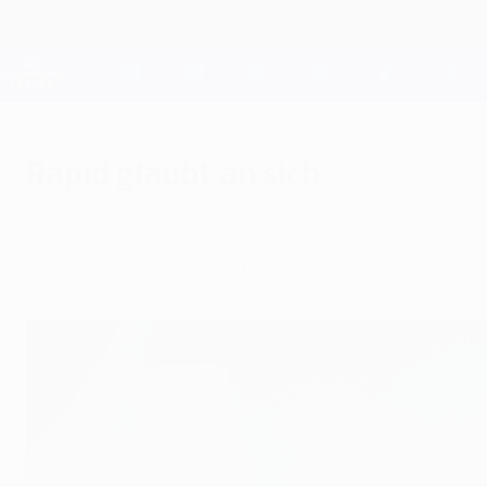
Direkt
zum
Hauptinhalt
Champions League Offiziell
Live-Ergebnisse &amp; Fantasy
UEFA Champions League
Rapid glaubt an sich
Dienstag, 18. August 2015
Im Duell mit Shakhtar Donetsk sind die Wiene