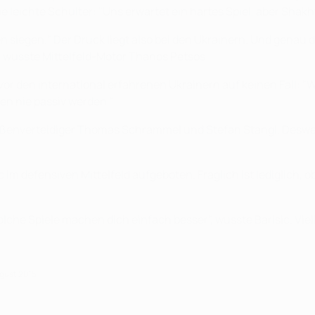
 leichte Schulter: "Uns erwartet ein hartes Spiel, aber Shakh
n siegen." Der Druck liegt also bei den Ukrainern. Und genau d
", wusste Mittelfeld-Motor Thanos Petsos.
or den international erfahrenen Ukrainern auf keinen Fall: "Wi
en nie passiv werden."
ußenverteidiger Thomas Schrammel und Stefan Stangl. Deswe
m defensiven Mittelfeld aufgeboten. Fraglich ist lediglich, o
olche Spiele machen dich einfach besser", wusste Barisic. Vie
ugust 2015