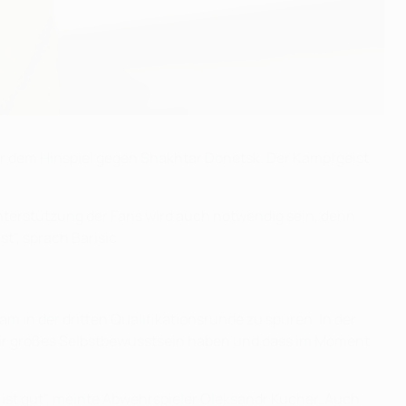
vor dem Hinspiel gegen Shakhtar Donetsk. Der Kampfgeist
 Unterstützung der Fans wird auch notwendig sein, denn
t", sprach Barisic.
 in der dritten Qualifikationsrunde zu spüren. In der
 wir großes Selbstbewusstsein haben und dass im Moment
el ist gut", meinte Abwehrspieler Oleksandr Kucher. Auch