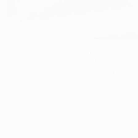
Zoran Barisic erwartet eine ganz schwere Begegnung
©Getty Images
"Den Glauben, dass wir Großes schaffen können, dürfen wi
ist nämlich der grün-weiße Trumpf im UEFA Champions Le
Das Ernst Happel Stadion wird wohl ausverkauft sein. "Wir 
Shakhtar ist klarer Favorit gegen uns. Wir wollen es unbedin
Chancenlos ist Rapid aber nicht, denn immerhin sind die 
heimischen Meisterschaft ist der österreichische Rekord
viele Dinge funktionieren", wusste auch der Trainer.
Shakhtar ist gewarnt. "Wir haben sie studiert, wir sind vor