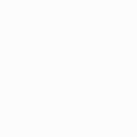
Dieses Trio über 90 Minuten auszuschalten, ist fast
unmöglich.
Cafu, AC Milan (2007)
Es wird sehr schwer, aber hoffen darf man immer bei
Juventus. Ich denke, Barcelona wird das Bollwerk
durchbrechen. Das Ergebnis wird ein 3:1 für Barcelona
sein.
Robert Prosinečki, FK Crvena zvezda (1991)
Juventus ist nicht chancenlos, aber Barcelona hat den
besten Spieler, den es auf der Erde jemals gegeben hat.
Wenn man Messi sieht, dann erkennt man, dass es so
jemanden noch nie gegeben hat, in naher Zukunft
wird es im Fußball so jemanden auch nicht mehr
geben.
Franz Beckenbauer, FC Bayern München (1974, 1975,
1976)
Mit Messi ist Barcelona im Vorteil. Ich tippe auf einen