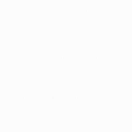
Éric
Abidal, FC Barcelona (2009 & 2011)
Diese beiden Mannschaften haben in der
Vergangenheit noch nicht sehr oft gegeneinander
gespielt, was dieses Spiel noch interessanter macht.
Ich denke, es gibt einen klaren Favoriten, und das ist
Barça. Juventus - Barcelona 1:3.
Christian Karembeu, Real Madrid CF (1998 & 2000)
Natürlich denke ich, dass Barça der Favorit im Finale
ist, weil sie regelmäßig in Endspielen stehen und Titel
gewinnen. Sie haben drei Waffen: Neymar, Messi und
Suárez.
Michael Laudrup, FC Barcelona (1992)
Mein Favorit ist Barcelona, weil sie mehr Optionen
haben. Messi ist eine Klasse für sich, aber auch wenn
es Juventus schafft, ihn zu stoppen, können immer
noch Neymar und Suárez das Finale entscheiden.