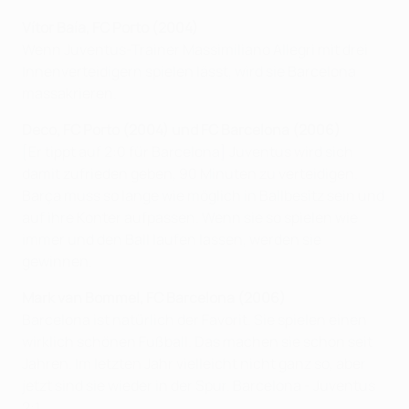
Vítor Baía, FC Porto (2004)
Wenn Juventus-Trainer Massimiliano Allegri mit drei
Innenverteidigern spielen lässt, wird sie Barcelona
massakrieren.
Deco, FC Porto (2004) und FC Barcelona (2006)
[Er tippt auf 2:0 für Barcelona] Juventus wird sich
damit zufrieden geben, 90 Minuten zu verteidigen.
Barça muss so lange wie möglich in Ballbesitz sein und
auf ihre Konter aufpassen. Wenn sie so spielen wie
immer und den Ball laufen lassen, werden sie
gewinnen.
Mark van Bommel, FC Barcelona (2006)
Barcelona ist natürlich der Favorit. Sie spielen einen
wirklich schönen Fußball. Das machen sie schon seit
Jahren. Im letzten Jahr vielleicht nicht ganz so, aber
jetzt sind sie wieder in der Spur. Barcelona - Juventus
2:1.