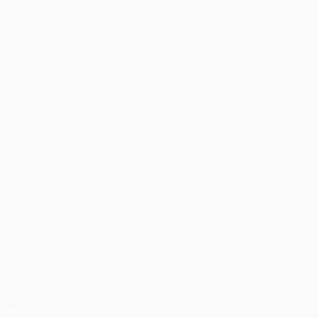
UEFA Champions League
Spiele
Teams
UEFA.tv
News
Auslosungen
Geschichte
Gaming
Über
Stat.
Shop (Klubs)
AUCH
BESUCHEN
UEFA.com
UEFA-Stiftung
für Kinder
UNS FOLGEN AUF
Die offizielle App herunterladen