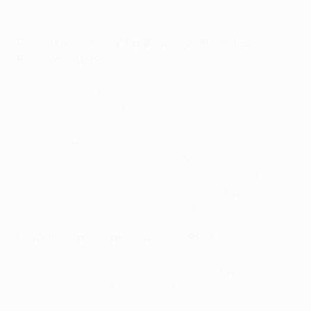
Finale alles möglich.
Ronald Koeman, PSV Eindhoven (1988) und FC
Barcelona (1992)
Barça hat oftmals Probleme mit italienischen
Mannschaften. 1994 habe ich im Dream Team unter
Johan Cruyff gespielt. Wir waren damals sehr stark,
haben aber das Finale in Athen mit 0:4 gegen den AC
Milan verloren. Barcelona hat noch immer Probleme
mit der kompakten, aggressiven Defensive von
italienischen Mannschaften. Juventus versteht es wie
kein zweites Team, zu verteidigen. Wenn Juventus
ihnen Platz lässt, werden sie dafür bestraft.
Marcello Lippi, Trainer Juventus (1996)
Ich bin nicht gut darin, Vorhersagen zu treffen, aber
ich würde sagen, dass die Chancen von Juve eins zu
drei sind, was nicht so schlecht ist. Es hängt auch viel
vom Zufall ab.