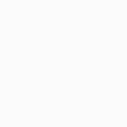
0606_Legends Predict_AMB
Dejan Stanković, FC Internazionale Milano (2010)
Es wird ein großartiges Finale und ich glaube nicht,
dass es leicht wird für Barcelona. Ich erwarte ein sehr
taktisches und hart umkämpftes Spiel. Ich glaube
nicht, dass es viele Tore geben wird, aber es wird mit
Sicherheit eine tolle Show.
Zinédine
Zidane, Real Madrid CF (2002)
Alle sagen, dass Barcelona der Favorit ist, aber
italienische Mannschaften darf man nie
unterschätzen. Ein weiterer sehr interessanter Fakt zu
diesem Finale ist, dass beide Teams eine wunderbare
Saison krönen und das Tripel perfekt machen könnten,
sowohl Barcelona als auch Juventus. Ich werde
natürlich zu Juventus halten.