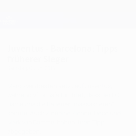
Direkt
zum
Hauptinhalt
Champions League Offiziell
Erhalten
Live-Ergebnisse &amp; Fantasy
UEFA Champions League
Juventus - Barcelona: Tipps
früherer Sieger
Samstag, 6. Juni 2015
Marco van Basten setzt auf Juventus,
während Vítor Baía fürchtet, dass der FC
Barcelona die Italiener "massakrieren"
könnte. Auch Zinédine Zidane, Deco und
Mark van Bommel haben ihren Tipp
abgegeben.