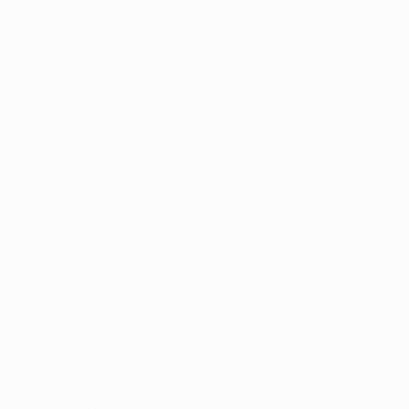
Marco van Basten, AC Milan (1989 & 1990)
Okay, ich gebe meinen Tipp ab: Ich denke, es wird ein
2:2 nach Verlängerung, dann gewinnt Juventus im
Elfmeterschießen. Und ich sage das nicht, nur weil ich
mich wie ein halber Italiener fühle!
Fabio Capello, Trainer AC Milan (1994)
Die Chancen in einem UEFA-Champions-League-
Endspiel stehen 50 zu 50. Der Vorteil von Juventus ist
ihre starke Defensive, auch wenn [Andrea] Barzagli
vielleicht nicht fit genug ist um von Beginn an zu
spielen. Barcelona ist technisch stärker, auf dem
Papier scheinen sie besser zu sein, aber sie sollten
sich vor den Kontern von Juventus in Acht nehmen.
Zvonimir Boban, AC Milan (1994)
Viele Leute glauben, dass Barcelona der klare Favorit
ist, aber ich sehe das anders. Juventus hat im
Halbfinale Real Madrid ausgeschaltet, deshalb ist im