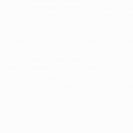
In der zwölften Minute probierte es Toni Kroos aus etwa 2
Distanz ab, aber direkt in die Arme von Buffon, der dann 
bediente im Strafraum James Rodríguez, der den Ball in di
Nach gut zehnminütigem Leerlauf hatte Juventus dann in de
die Latte traf und Marcelos Nachschussaufsetzer auf dem 
herauskam, und gut zehn Minuten später wurden die Itali
Nach Foul von Dani Carvajal an Tévez ließ es sich der Arge
Minuten später waren die Gäste um eine schnelle Antwort
spät kam. Real übernahm nun vollends das Kommando, wäh
Doch dem Titelverteidiger fiel in der Schlussphase nicht m
den ersten Finaleinzug seit 2003 hat, als man in Manches
© 1998-2026 UEFA. All rights reserved.
Letzte Aktualisierung: Mittwoch, 27. Jul