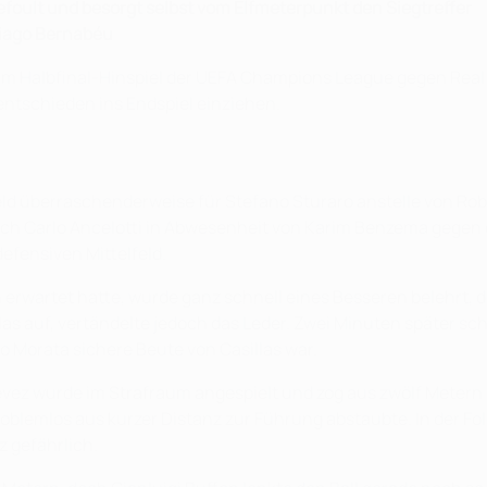
foult und besorgt selbst vom Elfmeterpunkt den Siegtreffer
tiago Bernabéu
im Halbfinal-Hinspiel der UEFA Champions League gegen Real 
entschieden ins Endspiel einziehen.
eld überraschenderweise für Stefano Sturaro anstelle von Rob
ach Carlo Ancelotti in Abwesenheit von Karim Benzema gegen 
efensiven Mittelfeld.
rwartet hatte, wurde ganz schnell eines Besseren belehrt, den
llas auf, vertändelte jedoch das Leder. Zwei Minuten später sc
o Morata sichere Beute von Casillas war.
vez wurde im Strafraum angespielt und zog aus zwölf Metern ha
oblemlos aus kurzer Distanz zur Führung abstaubte. In der Fol
 gefährlich.