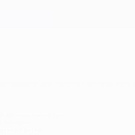
der Ausgleich, ehe Tévez nach der Pause vom El
 durch Álvaro Morata in Front
h für die Gäste
opfball nur die Latte