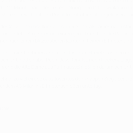
5 Metern, doch Gianluigi Buffon lenkte den Ball gerade noch so
in der 27. Minute nach der ersten gelungenen Offensivaktion d
e Mitte hob, wo Cristiano Ronaldo – sträflich alleingelassen 
r 41. Minute das Glück auf seiner Seite, als James nach stark
Tor landete. So ging es mit einem gerechten 1:1 in die Pause
ener nach einem blitzsauberen Konter mit einem Elfmeter und
ntinier nicht nehmen und trat selbst zum Elfmeter an, den er i
 bemüht, hatten aber Pech, dass Ronaldo nach Hackenablage v
rend die Alte Dame aus Turin ausschließlich darum bemüht w
ehr allzu viel ein, so dass Juventus den knappen Sieg über di
ter dem AC Milan im Elfmeterschießen unterlag.
i 2016