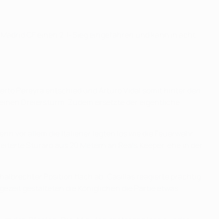
Madrid CF einen 2:1-Sieg eingefahren und kann in acht
erto Pereyra entschied und Arturo Vidal somit hinter den
einen Dreiersturm. Zudem ersetzte der eigentliche
n vor allem die Italiener legten los wie die Feuerwehr.
heiterte Sturaro aus 20 Metern an Reals Keeper, ehe in der
lbrechter Position flach ab; Casillas reagierte prächtig,
gezeit gestalteten die Königlichen die Partie etwas