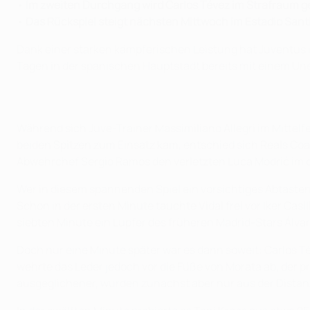
•
Im zweiten Durchgang wird Carlos Tévez im Strafraum ge
•
Das Rückspiel steigt nächsten Mittwoch im Estadio San
Dank einer starken kämpferischen Leistung hat Juventus 
Tagen in der spanischen Hauptstadt bereits mit einem Un
Während sich Juve-Trainer Massimiliano Allegri im Mittelf
beiden Spitzen zum Einsatz kam, entschied sich Reals Co
Abwehrchef Sergio Ramos den verletzten Luca Modrić im d
Wer in diesem spannenden Spiel ein vorsichtiges Abtasten e
Schon in der ersten Minute tauchte Vidal frei vor Iker Casi
siebten Minute ein Lupfer des früheren Madrid-Stars Álvar
Doch nur eine Minute später war es dann soweit: Carlos Té
wehrte das Leder jedoch vor die Füße von Morata ab, der pr
ausgeglichener, wurden zunächst aber nur aus der Distanz