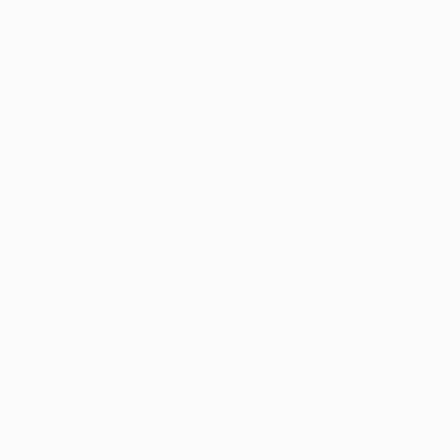
 um den Pfosten. Drei Minuten später zog Isco aus der
er Spanier nichts mehr ausrichten konnte: Dani Carvajal
– aus einem Meter Entfernung zum Ausgleich einköpfte.
er Flanke von Isco aus kurzer Distanz per Flugkopfball nur
, aus der Juventus wieder mit etwas mehr Schwung
 der neuerlichen Führung belohnt.
n der 58. Minute wuchtig in die Mitte verwandelte. Sechs
on James in aussichtsreicher Position einen Schritt zu
ar, ihren eigenen Kasten sauber zu halten.
e Zeit rettete und in acht Tagen in Madrid gute Chancen auf