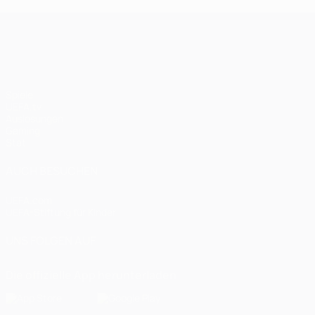
UEFA Champions League
Spiele
UEFA.tv
Auslosungen
Gaming
Stat.
AUCH BESUCHEN
UEFA.com
UEFA-Stiftung für Kinder
UNS FOLGEN AUF
Die offizielle App herunterladen