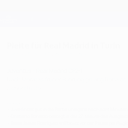
Direkt
zum
Hauptinhalt
Champions League Offiziell
Live-Ergebnisse &amp; Fantasy
UEFA Champions League
Pleite für Real Madrid in Turin
Dienstag, 5. Mai 2015
von Justin Schroll
Juventus - Real Madrid CF
2:1
Nach Moratas früher Führung gelang Ronaldo 
sicherstellte.
Highlights: Juventus 2-1 Madrid
•
Juve findet gut in die Partie und geht nach acht Minuten
•
Cristiano Ronaldo besorgt in der 27. Minute den Ausgleic
•
Reals James Rodríguez trifft kurz vor der Pause per Flugk