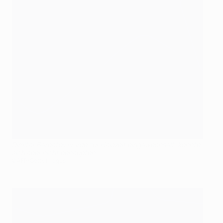
Dimitar Berbatov wurde zur Halbzeit eingewechselt, konnte
sich aber nicht behaupten
©AFP/Getty Images