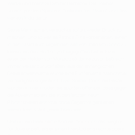
Werke und brachte Dimitar Berbatov. Der Trainer
sprach vor dem Spiel von "kalkuliertem Risiko", und dies
war ein Indiz dafür.
Seine Mannschaft versuchte sofort wieder Druck zu
machen, und so war es Patrice Evra vorbehalten, einen
in den Strafraum segelnden Ball von João Moutinho zu
klären, an dem Buffon vorbeigegriffen hatte. Evra,
einer der Helden von Monaco elf Jahre zuvor, ließ sich
immer weiter zurückfallen, aus der anfänglichen
Dreierabwehrkette wurde eine Fünferkette. Manchmal
verteidigten sogar acht Juve-Spieler. Doch die Gäste
wurden immer müder, sie spürten offenbar, dass gegen
die Abwehrrecken, die in den letzten neun
Pflichtspielen achtmal ohne Gegentor geblieben
waren, kein Kraut gewachsen war.
Und um ein Haar hätte Andrea Pirlo noch das Siegtor
für Juve erzielt, als er einen Freistoß ans rechte obere