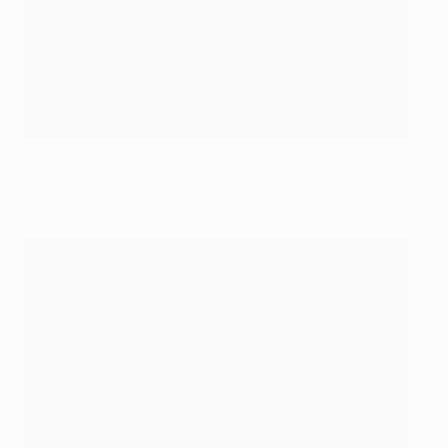
Stephan Lichtsteiner beweist im Kopfballduell seine
Sprungkraft
©AFP/Getty Images