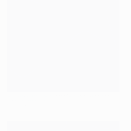
João Moutinho sah sich gelegentlich vielen Spielern der
Bianconeri gegenüber
©AFP/Getty Images