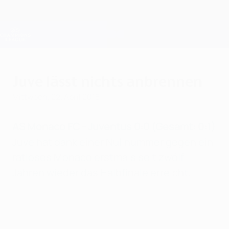
Direkt
zum
Hauptinhalt
Champions League Offiziell
Erhalten
Live-Ergebnisse &amp; Fantasy
UEFA Champions League
Juve lässt nichts anbrennen
Mittwoch, 22. April 2015
AS Monaco FC - Juventus 0:0 (Gesamt: 0:1)
Juve hat dank einer Nullnummer gegen ein
ratloses Monaco erstmals seit zwölf
Jahren wieder das Halbfinale erreicht.