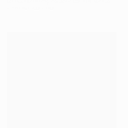
Eck des Aluminiumgehäuses setzte. Aber auch so
waren die Gäste weiter.