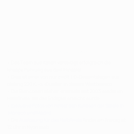
Monaco - Juventus 0:0: Das Spiel in Fotos
©AFP/Getty Images
•
Das Team aus Italien verteidigt erfolgreich die
knappe Führung aus dem Hinspiel
•
Dies ist einer von nur zwölf 1:0-Gesamtsiegen aus
bislang 220 K.-o.-Duellen in diesem Wettbewerb
•
Die Bianconeri stehen erstmals seit 2003 wieder im
Halbfinale, als das Endspiel erreicht wurde
•
Exklusive Fotos von hinter den Kulissen der Spiele in
Monaco und Madrid
•
Die
Auslosung für das Halbfinale
findet am Freitag ab
12 Uhr in Nyon statt