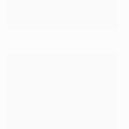
Carlos Tévez wurde stets eng bewacht
©AFP/Getty Images