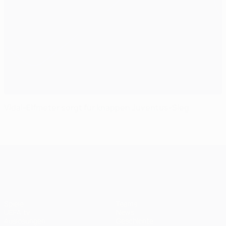
Vidal-Elfmeter sorgt für knappen Juventus-Sieg
UEFA Champions League
Spiele
Teams
UEFA.tv
News
Auslosungen
Geschichte