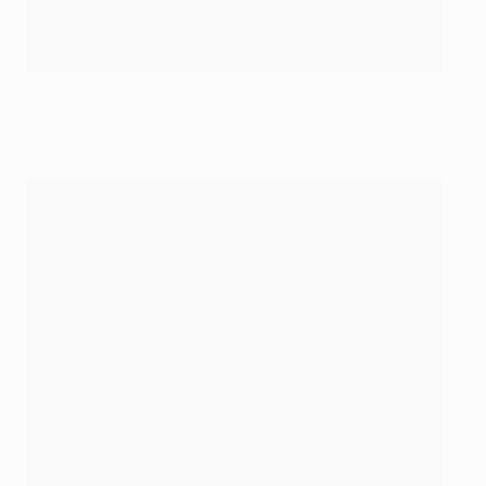
Carlos Tévez und Jérémy Toulalan, der einen späten
Fitnesstest bestand, in Aktion
©Getty Images