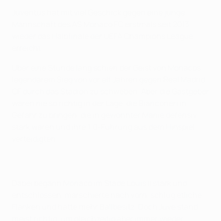
Juventus hat mit viel Geschick gegen eine junge
Mannschaft des AS Monaco FC erstmals seit 2013
wieder das Halbfinale der UEFA Champions League
erreicht.
Über eine Stunde lang schien der Geist von Monacos
legendärem Sieg von vor elf Jahren gegen Real Madrid
CF durch das Stadion zu schweben. Aber die Gastgeber
waren nie so richtig in der Lage, die Bianconeri in
Gefahr zu bringen, die in gewohnter Manie defensiv
stark waren und ihre 1:0-Führung aus dem Hinspiel
verteidigten.
Dabei begann Monaco im Stade Louis II stark und
entschlossen, marschierte nach vorn, schlug etliche
Flanken und hatte mehr Ballbesitz. Doch Juve stand
meist richtig, um gleichzeitig aber immer wieder