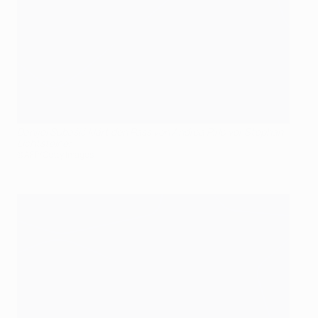
Danijel Subašić klärt den Pass von Andrea Pirlo vor Stephan
Lichtsteiner
©AFP/Getty Images