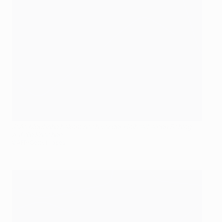
João Moutinho bekam noch vor der Halbzeit einen Schlag
auf die Knochen
©AFP/Getty Images