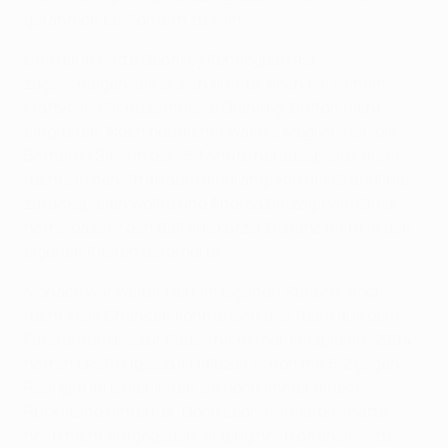
gefährlich bei Kontern zu sein.
Und dann hätte Geoffrey Kondogbia fast
zugeschlagen, als er sich drehte, doch bei seinem
kraftvollen Schuss musste Gianluigi Buffon nicht
eingreifen. Noch deutlicher war die Möglichkeit, die
Bernardo Silva in der 15. Minute herausspielte, als er
rechts in den Strafraum eindrang, von der Grundlinie
zurückspielen wollte und Andrea Barzagli viel Glück
hatte, dass er den Ball aus kurzer Distanz nicht in den
eigenen Kasten beförderte.
Monaco war weiter Herr im eigenen Stadion, doch
recht viele Chancen konnte sich das Team aus dem
Fürstentum bis zur Pause nicht mehr erspielen. 2004
hatten Les Rouges zur Halbzeit schon mit 5:2 gegen
Real geführt, hier liefen sie noch immer einem
Rückstand hinterher. Doch Leonardo Jardim hatte
noch nicht aufgegeben, er ging noch offensiver zu