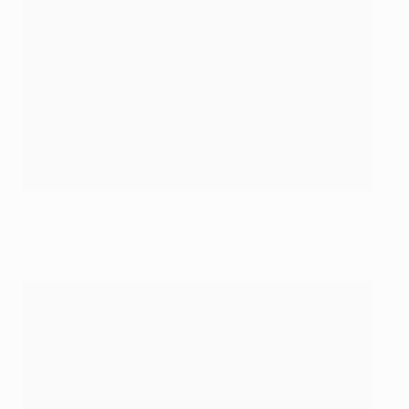
Patrice Evra spielte gegen seinen alten Klub - hier im Duell
mit Bernardo Silva
©AFP/Getty Images