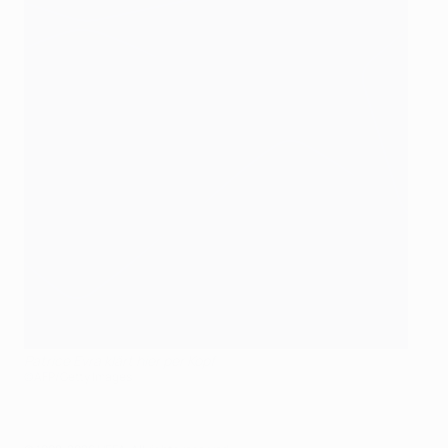
Patrice Evra klärt hier per Kopf
©AFP/Getty Images