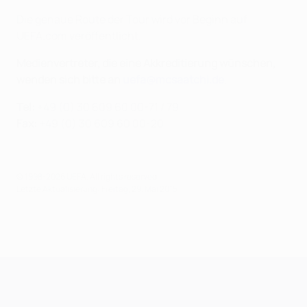
Die genaue Route der Tour wird vor Beginn auf
UEFA.com veröffentlicht.
Medienvertreter, die eine Akkreditierung wünschen,
wenden sich bitte an
uefa@mcsaatchi.de
.
Tel:
+49 (0) 30 609 60 00-71 / 79
Fax:
+49 (0) 30 609 60 00-20
© 1998-2026 UEFA. All rights reserved.
Letzte Aktualisierung: Freitag, 29. Mai 2015
UEFA Champions League