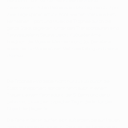
Henkelpott von Michel Platini während einer
Zeremonie im Roten Rathaus am Montag, den 27. April.
Zwei Tage später, am 29. April, werden Stars aus Film,
Fernsehen, Sport und Musik die Trophäe durch die
ganze Stadt begleiten. Unter den Transporteuren sind
Tennisspielerin Sabine Lisicki, Fußballer Arne
Friedrich, die Musiker Max Herre und Joy Denalane
sowie die TV-Moderatoren Matthias Killing und Palina
Rojinski.
Die Trophäe wird dabei nicht nur zu Fuß durch die
Stadt transportiert, sondern fährt auch in einem
Trabant, einem Fahrradtaxi, der S-Bahn und der U-
Bahn mit. Es wird ein typischer Tag in Berlin für das
Objekt der Begierde.
Die Fans in Berlin dürfen sich außerdem darauf freuen,
dass die besten Aktionen im Rahmen der Legendären