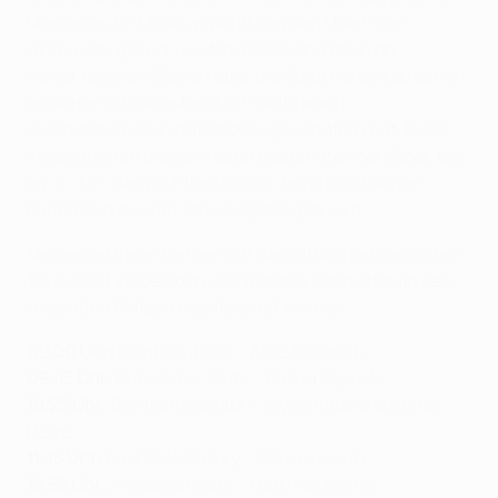
Momente der UEFA, gewählt von den Usern von
UEFA.com, gekürt werden. Diese sind dann an
verschiedenen Stellen über die Stadt verteilt zu sehen,
an denen das Künstlerduo Peachbeach
entsprechende Installationen geschaffen hat. Diese
Installationen bleiben fester Bestandteil der Stadt, bis
am 6. Juni das wichtigste Spiel des europäischen
Fußballs in diesem Jahr ausgetragen wird.
Medienvertreter werden zur Begleitung der gesamten
Tour nicht eingeladen, die Trophäe kann aber an den
folgenden Plätzen begutachtet werden:
09.00 Uhr:
Monbijouplatz – Arne Friedrich
09.45 Uhr:
Potsdamer Platz – Palina Rojinski
10.25 Uhr:
Breitscheidplatz – Joy Denalane and Max
Herre
11.35 Uhr:
East Side Gallery – Sabine Lisicki
12.55 Uhr:
Alexanderplatz – Matthias Killing