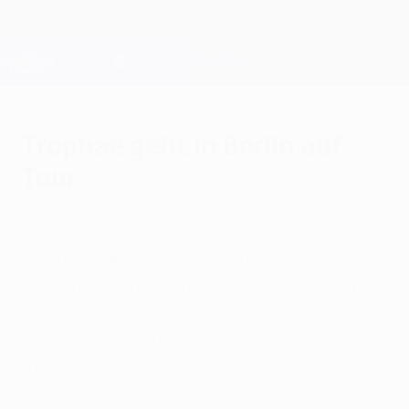
Direkt
zum
Hauptinhalt
Champions League Offiziell
Erhalten
Live-Ergebnisse &amp; Fantasy
UEFA Champions League
Trophäe geht in Berlin auf
Tour
Dienstag, 21. April 2015
Die Trophäe der UEFA Champions League
erreicht, übergeben von UEFA-Präsident
Michel Platini, den Finalort Berlin bereits
vor der großen Tour durch die Stadt am 29.
April.