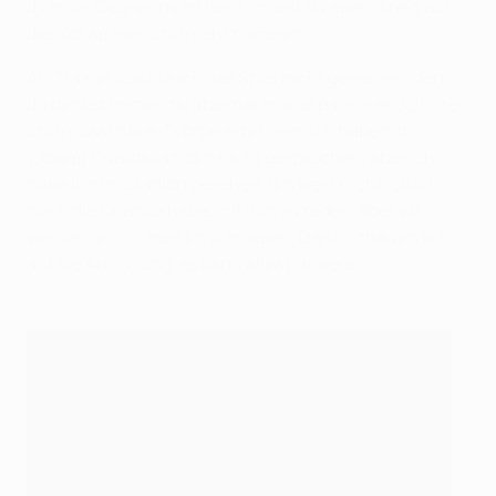
dich der Gegner nicht lässt, musst du eben direkt auf
das Tor spielen und mehr riskieren.
Als Trainer konnte ich das Spiel nicht genießen, denn
du denkst immer darüber nach, was passieren könnte
und musst darauf vorbereitet sein. Ich habe mit
[Josep] Guardiola noch nicht gesprochen, aber ich
habe ihn im Stadion gesehen. Ich weiß nicht, ob ich
noch die Chance habe, mit ihm zu reden, aber wir
werden uns sicherlich schrieben. Dann schauen wir
auf die Auslosung, es kann alles passieren.