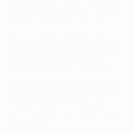
das Pech, gegen Barcelona spielen zu müssen. Aber
immerhin haben wir uns für die K.-o-Phase qualifiziert.
Auf der anderen Seite hatten wir auch nicht unsere
beste Saison, um es in Europa weit zu bringen.
Wir haben viermal gegen Barça gespielt, viermal mit
einer anderen Formation. Wir hatten keine taktischen
Probleme, es lag eher an unserer Leistung. Am Ende
haben wir gegen eine bessere Mannschaft verloren,
das steht nicht zur Debatte. Lionel Messi ist
unglaublich schwierig in den Griff zu bekommen.
Vor der Pause haben wir nicht so gut gespielt, aber in
der zweiten Halbzeit haben wir es besser gemacht und
mehr riskiert. Wir brauchten zwei Tore und hätten es
vielleicht schaffen können, wäre der Elfmeter
reingegangen. Das war ein entscheidender Moment,
denn wir hätten danach noch immer 15 Minuten zur
Verfügung gehabt.