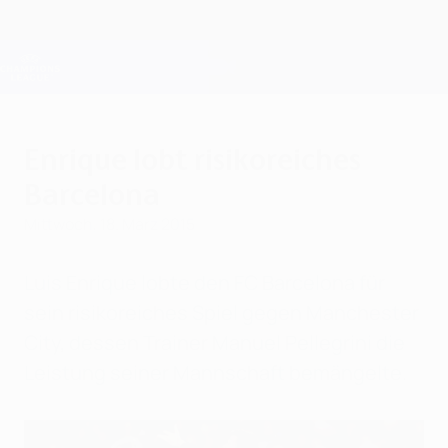
Direkt
zum
Hauptinhalt
Champions League Offiziell
Erhalten
Live-Ergebnisse &amp; Fantasy
UEFA Champions League
Enrique lobt risikoreiches
Barcelona
Mittwoch, 18. März 2015
Luis Enrique lobte den FC Barcelona für
sein risikoreiches Spiel gegen Manchester
City, dessen Trainer Manuel Pellegrini die
Leistung seiner Mannschaft bemängelte.