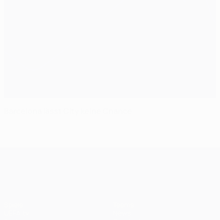
Barcelona lässt City keine Chance
UEFA Champions League
Spiele
Teams
UEFA.tv
News