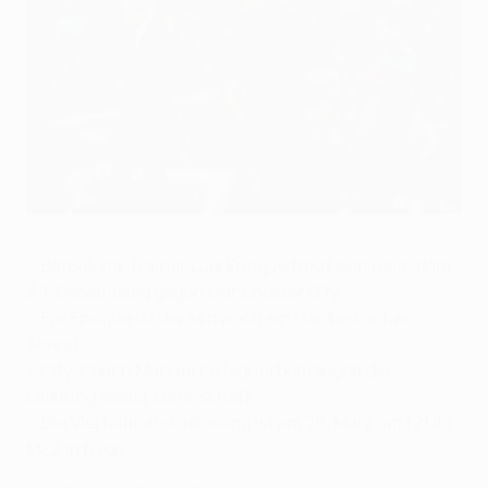
Luis Enrique hatte an der Seitenlinie alle Hände voll zu tun
©Getty Images
•
Barcelona-Trainer Luis Enrique freut sich nach dem
3:1-Gesamtsieg gegen Manchester City
•
Für Enrique ist der Mittwoch ein "fantastischer
Abend"
•
City-Coach Manuel Pellegrini bemängelt die
Leistung seiner Mannschaft
•
Die
Viertelfinal-Auslosung
ist am 20. März um 12 Uhr
MEZ in Nyon