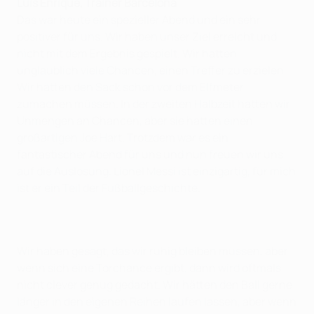
Luis Enrique, Trainer Barcelona
Das war heute ein spezieller Abend und ein sehr
positiver für uns. Wir haben unser Ziel erreicht und
nicht mit dem Ergebnis gespielt. Wir hatten
unglaublich viele Chancen, einen Treffer zu erzielen.
Wir hätten den Sack schon vor dem Elfmeter
zumachen müssen. In der zweiten Halbzeit hatten wir
Unmengen an Chancen, aber sie hatten einen
großartigen Joe Hart. Trotzdem war es ein
fantastischer Abend für uns und nun freuen wir uns
auf die Auslosung. Lionel Messi ist einzigartig, für mich
ist er ein Teil der Fußballgeschichte.
Wir haben gesagt, das wir ruhig bleiben müssen, aber
wenn sich eine Torchance ergibt, dann wird oftmals
nicht clever genug gedacht. Wir hätten den Ball gerne
länger in den eigenen Reihen laufen lassen, aber wenn