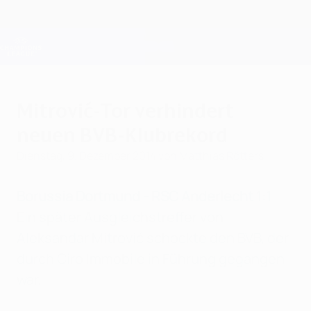
Direkt
zum
Hauptinhalt
Champions League Offiziell
Erhalten
Live-Ergebnisse &amp; Fantasy
UEFA Champions League
Mitrović-Tor verhindert
neuen BVB-Klubrekord
Dienstag, 9. Dezember 2014
von Matthias Rötters
Borussia Dortmund - RSC Anderlecht 1:1
Ein später Ausgleichstreffer von
Aleksandar Mitrović schockte den BVB, der
durch Ciro Immobile in Führung gegangen
war.