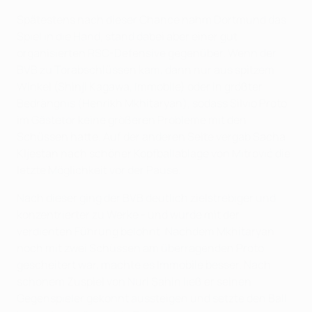
Spätestens nach dieser Chance nahm Dortmund das
Spiel in die Hand, stand dabei aber einer gut
organisierten RSC-Defensive gegenüber. Wenn der
BVB zu Torabschlüssen kam, dann nur aus spitzem
Winkel (Shinji Kagawa, Immobile) oder in größter
Bedrängnis (Henrikh Mkhitaryan), sodass Silvio Proto
im Gästetor keine größeren Probleme mit den
Schüssen hatte. Auf der anderen Seite vergab Sacha
Kljestan nach schöner Kopfballablage von Mitrović die
letzte Möglichkeit vor der Pause.
Nach dieser ging der BVB deutlich zielstrebiger und
konzentrierter zu Werke - und wurde mit der
verdienten Führung belohnt. Nachdem Mkhitaryan
noch mit zwei Schüssen am überragenden Proto
gescheitert war, machte es Immobile besser. Nach
schönem Zuspiel von Nuri Şahin ließ er seinen
Gegenspieler gekonnt aussteigen und setzte den Ball