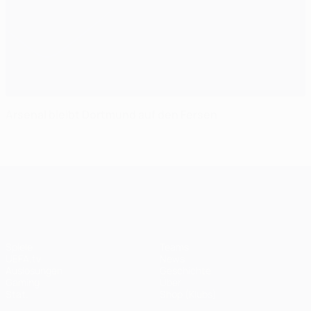
Arsenal bleibt Dortmund auf den Fersen
UEFA Champions League
Spiele
Teams
UEFA.tv
News
Auslosungen
Geschichte
Gaming
Über
Stat.
Shop (Klubs)