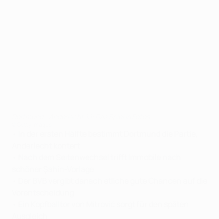
Dortmund - Anderlecht 1:1: Das Spiel in Fotos
©Getty Images
•
In der ersten Hälfte bestimmt Dortmund die Partie,
Anderlecht kontert
•
Nach dem Seitenwechsel trifft Immobile nach
schöner Şahin-Vorlage
•
Der BVB vergibt danach etliche gute Chancen auf die
Vorentscheidung
•
Ein Kopfballtor von Mitrović sorgt für den späten
Ausgleich