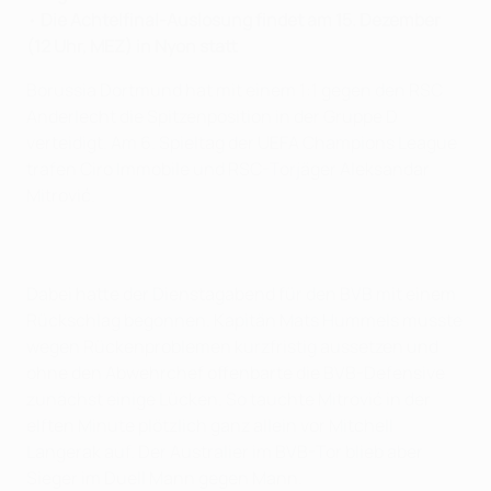
•
Die Achtelfinal-Auslosung findet am 15. Dezember
(12 Uhr, MEZ) in Nyon statt
Borussia Dortmund hat mit einem 1:1 gegen den RSC
Anderlecht die Spitzenposition in der Gruppe D
verteidigt. Am 6. Spieltag der UEFA Champions League
trafen Ciro Immobile und RSC-Torjäger Aleksandar
Mitrović.
Dabei hatte der Dienstagabend für den BVB mit einem
Rückschlag begonnen. Kapitän Mats Hummels musste
wegen Rückenproblemen kurzfristig aussetzen und
ohne den Abwehrchef offenbarte die BVB-Defensive
zunächst einige Lücken. So tauchte Mitrović in der
elften Minute plötzlich ganz allein vor Mitchell
Langerak auf. Der Australier im BVB-Tor blieb aber
Sieger im Duell Mann gegen Mann.