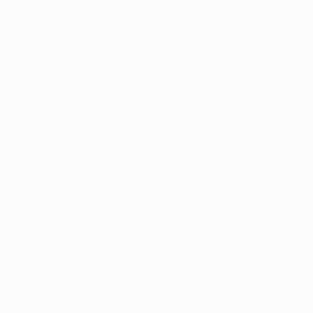
humorlos in die rechte Ecke.
Anderlecht riskierte daraufhin mehr und brachte den
BVB mit schnellen Angriffen durchaus in Bedrängnis.
Doch auch die nun stattfindenden Konter der
Dortmunder hatten es in sich. Kagawa, Mkhitaryan
und Immobile vergaben diverse gute Möglichkeiten auf
die Vorentscheidung ehe Anthony Vanden Borre kurz
vor Ende Mitrović bediente, der zum nicht
unverdienten späten Ausgleich einköpfte.
Der BVB verpasste damit ganz knapp einen neuen
Klubrekord. Noch nie hatte man fünf Vorrundenspiele
in der Gruppenphase der Königsklasse gewinnen
können.
© 1998-2026 UEFA. All rights reserved.
Letzte Aktualisierung: Freitag, 29. Mai 2015