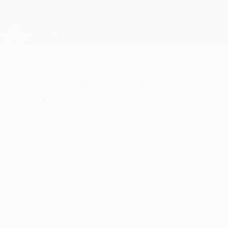
Direkt
zum
Hauptinhalt
Champions League Offiziell
Erhalten
Live-Ergebnisse &amp; Fantasy
UEFA Champions League
Vorbericht: Leverkusen -
Zenit
Dienstag, 21. Oktober 2014
von Mario Jurkschat
Nach einem enttäuschenden Wochenende
verlangt Roger Schmidt von Bayer 04
Leverkusen den Glauben an sich selbst.
Nun geht es gegen den FC Zenit, der sich
gerne an ein früheres Spiel gegen die
Werkself erinnern wird.