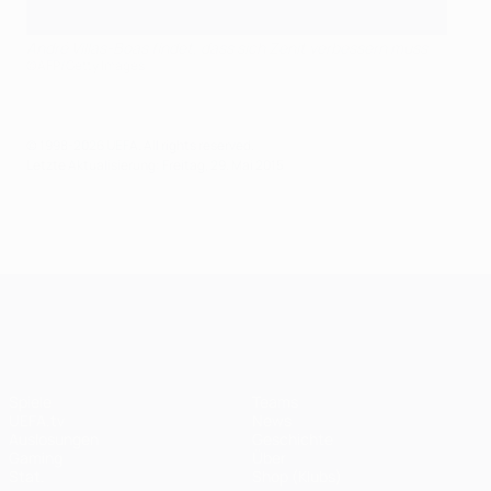
André Villas-Boas findet, dass sich Zenit verbessern muss
©AFP/Getty Images
© 1998-2026 UEFA. All rights reserved.
Letzte Aktualisierung: Freitag, 29. Mai 2015
UEFA Champions League
Spiele
Teams
UEFA.tv
News
Auslosungen
Geschichte
Gaming
Über
Stat.
Shop (Klubs)