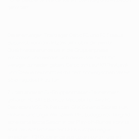
gefordert.
Die ehemaligen Titelträger Celtic FC und FC Steaua
Bucureşti konnten letztes Jahr über die zweite
Qualifikationsrunde bis in die Gruppenphase
vorstoßen und werden sich dieses Mal nicht mit
weniger zufrieden geben. Celtic trifft auf KR Reykjavík
und Steaua bekommt es mit dem norwegischen Verein
Strømsgodset IF zu tun.
Zu den anderen Ex-Gruppenphasen-Teilnehmern
gehören FC BATE Borisov, Maccabi Tel-Aviv FC,
Debreceni VSC, FK Partizan, GNK Dinamo Zagreb, HJK
Helsinki und Legia Warszawa. PFC Ludogorets Razgrad
scheiterte letzte Saison in der Play-off-Runde, konnte
aber das Achtelfinale der UEFA Europa League
erreichen. F91 Dudelange aus Luxemburg muss am