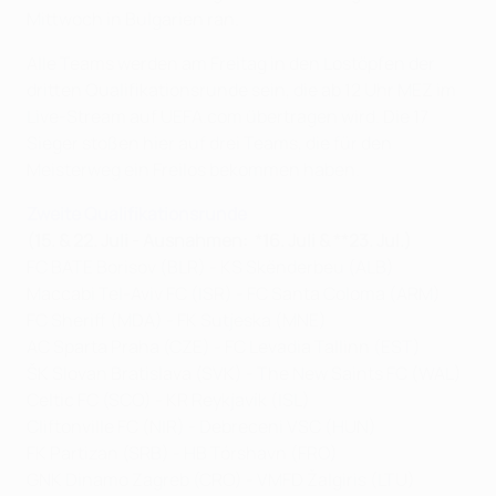
Mittwoch in Bulgarien ran.
Alle Teams werden am Freitag in den Lostöpfen der
dritten Qualifikationsrunde sein, die ab 12 Uhr MEZ im
Live-Stream auf UEFA.com übertragen wird. Die 17
Sieger stoßen hier auf drei Teams, die für den
Meisterweg ein Freilos bekommen haben.
Zweite Qualifikationsrunde
(15. & 22. Juli - Ausnahmen: *16. Juli & **23. Jul.)
FC BATE Borisov (BLR) - KS Skënderbeu (ALB)
Maccabi Tel-Aviv FC (ISR) - FC Santa Coloma (ARM)
FC Sheriff (MDA) - FK Sutjeska (MNE)
AC Sparta Praha (CZE) - FC Levadia Tallinn (EST)
ŠK Slovan Bratislava (SVK) - The New Saints FC (WAL)
Celtic FC (SCO) - KR Reykjavík (ISL)
Cliftonville FC (NIR) - Debreceni VSC (HUN)
FK Partizan (SRB) - HB Tórshavn (FRO)
GNK Dinamo Zagreb (CRO) - VMFD Žalgiris (LTU)