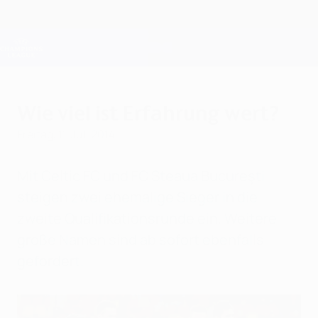
Direkt
zum
Hauptinhalt
Champions League Offiziell
Erhalten
Live-Ergebnisse &amp; Fantasy
UEFA Champions League
Wie viel ist Erfahrung wert?
Freitag, 11. Juli 2014
Mit Celtic FC und FC Steaua Bucureşti
steigen zwei ehemalige Sieger in die
zweite Qualifikationsrunde ein. Weitere
große Namen sind ab sofort ebenfalls
gefordert.