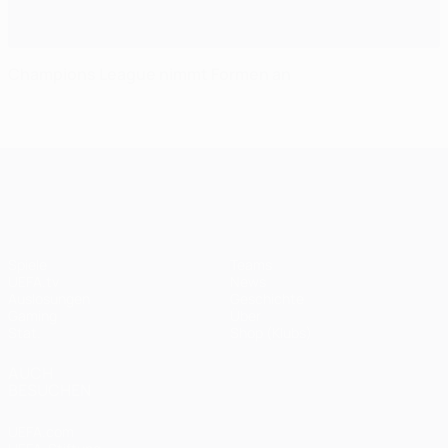
Champions League nimmt Formen an
UEFA Champions League
Spiele
Teams
UEFA.tv
News
Auslosungen
Geschichte
Gaming
Über
Stat.
Shop (Klubs)
AUCH
BESUCHEN
UEFA.com