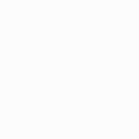
Valletta FC (MLT) - Qarabağ FK (AZE)
HŠK Zrinjski (BIH) - NK Maribor (SVN)**
FK Rabotnicki (MKD) - HJK Helsinki (FIN)**
*PFC Ludogorets Razgrad (BUL) - F91 Dudelange (LUX)
*FC Dinamo Tbilisi (GEO) - FK Aktobe (KAZ)**
*Malmö FF (SWE) - FK Ventspils (LVA)**
*Legia Warszawa (POL) - Saint Patrick's Athletic
(IRL)**
*Strømsgodset IF (NOR) - FC Steaua Bucureşti
(ROU
)**
Komplette Teilnehmerliste & Koeffizienten
© 1998-2026 UEFA. All rights reserved.
Letzte Aktualisierung: Sonntag, 31. Mai 2015