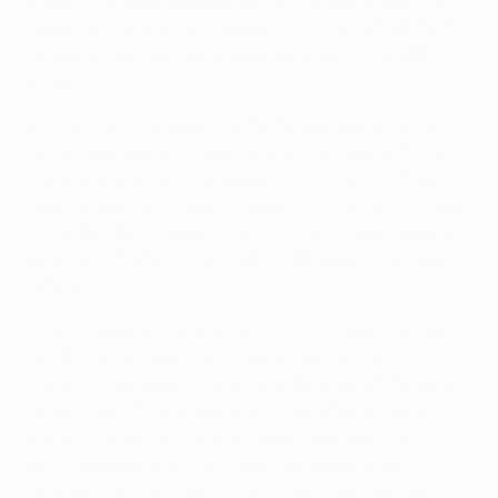
den Titel gewinnen könnte. Vor ihm schafften dies nur
seine Landsmänner Luis Carniglia (Madrid 1958, 1959)
und Helenio Herrera (FC Internazionale Milano 1964,
1965).
"Es ist toll, dass es in einer Stadt zwei so spiel- und
kampfstarke Teams gibt wie Real Madrid und Atlético
Madrid. Beide Klubs könnten nicht unterschiedlicher
sein, auch aus sozialer Perspektive. Jede Mannschaft
schöpft die Möglichkeiten die sie hat, voll aus und es
gibt in der Stadt eine große Rivalität, die niemanden
kalt lässt."
Und was für ein Spiel erwartet Simeone im Estádio do
Sport Lisboa e Benfica? "Sie ändern ständig ihr
System. Sie haben schon mit drei Mann im Mittelfeld
und mit drei Stürmern gespielt, zuletzt zeigten sie
dann ein 4-4-2, das ihnen sehr gute Ergebnisse
beschert hat. Angesichts ihres überragenden
Spielerpotenzials ist es fast schon egal, mit welchem