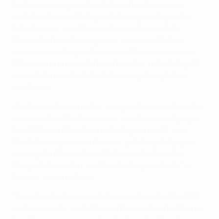
der Europa League gebracht. Und heute sind wir
weiterhin bodenständig und alle zeigen die gleiche
Arbeitsmoral. Vom Stürmer bis zum Torwart, die
Mannschaft weiß ganz genau, wie wir auftreten
müssen, um erfolgreich zu sein. Wir kennen unsere
Stärken und unsere Schwächen, aber natürlich geht
es auch darum, die Schwächen so gut es geht zu
verstecken."
40 Jahre nach dem bisher einzigen Finale im Pokal der
europäischen Meistervereine - nach einem 1:1 gegen
den FC Bayern München unterlag man mit 0:4 im
Wiederholungsspiel in Brüssel - geht es jetzt gegen
einen guten Bekannten. Atlético wird alles in die
Waagschale werfen, um Real die lang ersehnte "La
Decima" zu verwehren.
"Zwischen beiden herrscht eine historische Rivalität",
so Simeone, der als dritter nicht-europäischer Trainer