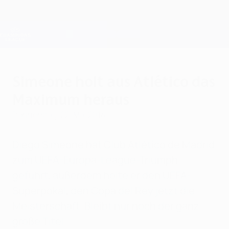
Direkt
zum
Hauptinhalt
Champions League Offiziell
Erhalten
Live-Ergebnisse &amp; Fantasy
UEFA Champions League
Simeone holt aus Atlético das
Maximum heraus
Donnerstag, 22. Mai 2014
Diego Simeone hat Club Atlético de Madrid
zum UEFA-Europa-League-Triumph
geführt, außerdem holte er den UEFA-
Superpokal, den Copa del Rey jetzt die
Meisterschaft. Bleibt nur noch der ganz
große Titel...