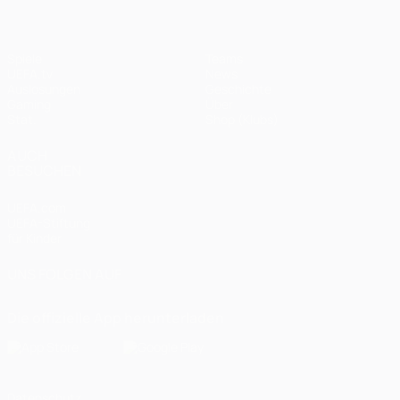
Spiele
Teams
UEFA.tv
News
Auslosungen
Geschichte
Gaming
Über
Stat.
Shop (Klubs)
AUCH
BESUCHEN
UEFA.com
UEFA-Stiftung
für Kinder
UNS FOLGEN AUF
Die offizielle App herunterladen
Datenschutz