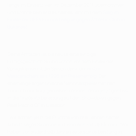
lange im Einsatz war, im Dezember 2011 übernommen
und krönte sein erstes halbes Jahr mit dem
Sieg im
Finale der UEFA Europa League gegen Athletic Club in
Bukarest
.
Seine Amtszeit ist bis heute eine einzige
Erfolgsgeschichte und schon vor dem Finale der
Königsklasse ist die Saison dank der
ersten
Meisterschaft seit 1996 ein Riesenerfolg
. Der
ehemalige argentinische Nationalspieler hat den
Triumph nur kurz genießen können, denn jetzt geht es
in die finale Vorbereitung auf den Showdown gegen
Real Madrid CF in Lissabon.
"Wir ernten jetzt die Früchte von drei Jahren harter
Arbeit", sagte Simeone im Gespräch mit UEFA.com. "Wir
haben vor anderthalb Jahren eine starke Leistung in