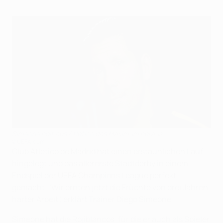
Simeone holt aus Atlético das Maximum heraus
©UEFA.com
Club Atlético de Madrid hat einen erstaunlichen Lauf
hingelegt und das allererste Stadtderby in einem
Endspiel der UEFA Champions League perfekt
gemacht. "Wir ernten jetzt die Früchte von drei Jahren
harter Arbeit", erklärt Trainer Diego Simeone.
Simeone hat die Rojiblancos, für die er auch als Spieler