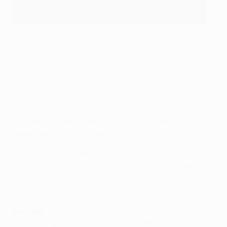
©Getty Images
• Man muss wissen, wie sich der Gegner bewegt, dann
kann man entscheiden, ob man innen oder außen
vorbeigeht.
• Man sollte den Ball mit der Unterseite des Fußes
kontrollieren oder man benutzt den Innenrist, um den
Gegenspieler abzuhängen.
• Verschiedene Spieler bevorzugen verschiedene
Arten von Zuspielen: Direkt in den Fuß oder in den
freien Raum. Iniesta will den Ball direkt in den Fuß,
Fernando Torres mag Zuspiele in den freien Raum.
Xavi sagt...
"Ein wichtiger Faktor beim spanischen Erfolg bei der