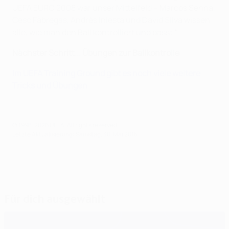
UEFA EURO 2008 war unser Mittelfeld – Marcos Senna,
Cesc Fàbregas,
Andrés
Iniesta und David Silva wissen
alle, wie man den Ball kontrolliert und passt."
Nächster Schritt... Übungen zur Ballkontrolle
Im UEFA Training Ground gibt es noch viele weitere
Tricks und Übungen
© 1998-2026 UEFA. All rights reserved.
Letzte Aktualisierung: Samstag, 30. Mai 2015
Für dich ausgewählt