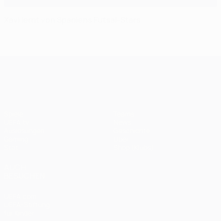
Xavi lernt von Spaniens Futsal-Stars
UEFA Champions League
Spiele
Teams
UEFA.tv
News
Auslosungen
Geschichte
Gaming
Über
Stat.
Shop (Klubs)
AUCH
BESUCHEN
UEFA.com
UEFA-Stiftung
für Kinder