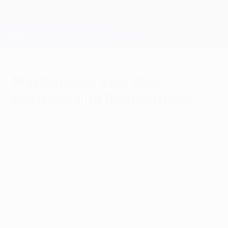
Direkt
zum
Hauptinhalt
Champions League Offiziell
Erhalten
Live-Ergebnisse &amp; Fantasy
UEFA Champions League
Masterclass: Xavi über
Passspiel und Ballkontrolle
Donnerstag, 1. Mai 2014
Im ersten Teil der Reihe des UEFA Training
Grounds über die Lehrstunden der UEFA
Champions League gibt FC Barcelonas Xavi
Hernández Tipps zum Passspiel und zur
Ballkontrolle.