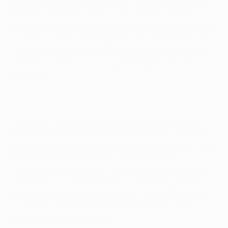
ihrem ersten Torschuss in der 17. Minute durch Arjen
Robben in Führung. Auch in der zweiten Halbzeit
benötigten sie etwas Anlaufzeit, ehe Mario Götze in der
55. Minute das 2:0 besorgte. Keisuke Honda markierte
sechs Minuten später per Strafstoß das Anschlusstor,
ebenfalls vom Punkt besorgte Thomas Müller den
Endstand.
Die Russen begannen im Schneetreiben von Khimki
engagiert und sorgten nach fünf Minuten zum ersten
Mal für Unruhe im Bayern-Strafraum. Nach einer Ecke
hatten die Münchner Mühe, den Ball aus der
Gefahrenzone zu bringen, letztendlich lenkte Dante
einen Schuss von Zoran Tošić zu einer neuerlichen
Ecke. Die Bayern hatten Probleme, in ihren Rhythmus
zu finden, in der ersten Viertelstunde wollte ihnen
nach vorne nichts gelingen.