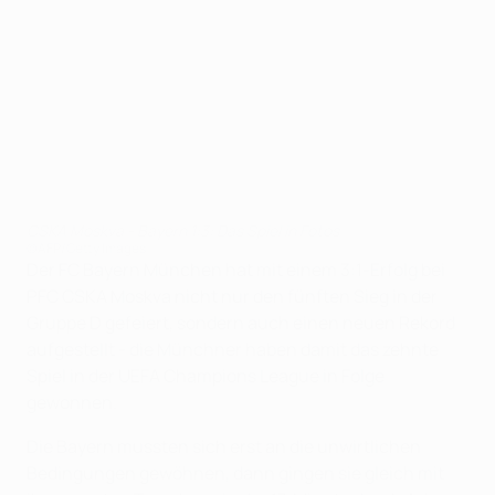
CSKA Moskva - Bayern 1:3: Das Spiel in Fotos
©AFP/Getty Images
Der FC Bayern München hat mit einem 3:1-Erfolg bei
PFC CSKA Moskva nicht nur den fünften Sieg in der
Gruppe D gefeiert, sondern auch einen neuen Rekord
aufgestellt - die Münchner haben damit das zehnte
Spiel in der UEFA Champions League in Folge
gewonnen.
Die Bayern mussten sich erst an die unwirtlichen
Bedingungen gewöhnen, dann gingen sie gleich mit