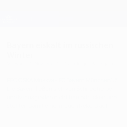
Direkt
zum
Hauptinhalt
Champions League Offiziell
Erhalten
Live-Ergebnisse &amp; Fantasy
UEFA Champions League
Bayern eiskalt im russischen
Winter
Mittwoch, 27. November 2013
von Jürgen Baumgartner
PFC CSKA Moskva - FC Bayern München
1:3
Die Bayern ließen sich von Schneetreiben
und Minusgraden nicht beeindrucken und
stellten damit einen neuen Rekord auf.