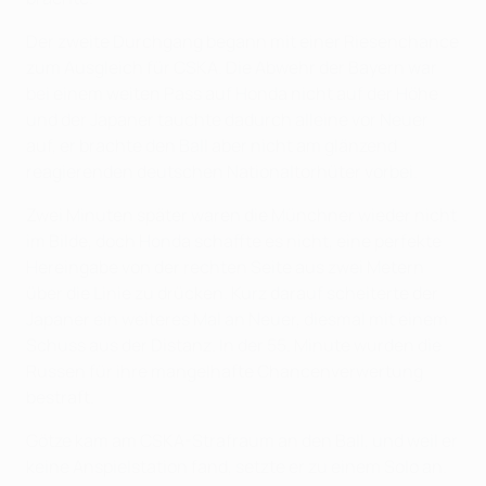
Der zweite Durchgang begann mit einer Riesenchance
zum Ausgleich für CSKA. Die Abwehr der Bayern war
bei einem weiten Pass auf Honda nicht auf der Höhe
und der Japaner tauchte dadurch alleine vor Neuer
auf, er brachte den Ball aber nicht am glänzend
reagierenden deutschen Nationaltorhüter vorbei.
Zwei Minuten später waren die Münchner wieder nicht
im Bilde, doch Honda schaffte es nicht, eine perfekte
Hereingabe von der rechten Seite aus zwei Metern
über die Linie zu drücken. Kurz darauf scheiterte der
Japaner ein weiteres Mal an Neuer, diesmal mit einem
Schuss aus der Distanz. In der 55. Minute wurden die
Russen für ihre mangelhafte Chancenverwertung
bestraft.
Götze kam am CSKA-Strafraum an den Ball, und weil er
keine Anspielstation fand, setzte er zu einem Solo an.