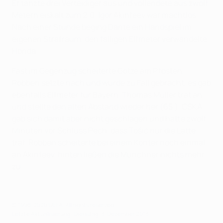
Er tanzte drei Verteidiger aus und vollendete aus zwölf
Metern eiskalt zum 2:0, Igor Akinfeev war machtlos.
Nach einer Stunde beging Dante ein Handspiel im
eigenen Strafraum, den fälligen Elfmeter verwandelte
Honda.
Fast im Gegenzug scheiterte Götze am Pfosten,
Robben setzte nach und wurde zu Fall gebracht, es gab
ebenfalls Elfmeter für Bayern. Thomas Müller trat an
und stellte den alten Abstand wieder her (65.). CSKA
gab sich damit aber nicht geschlagen und hatte zwölf
Minuten vor Schluss Pech, dass Tošić nur die Latte
traf. Robben scheiterte bei einem Konter noch einmal
an Akinfeev, hinten ließen die Münchner nichts mehr
zu.
© 1998-2026 UEFA. All rights reserved.
Letzte Aktualisierung: Dienstag, 3. Dezember 2013