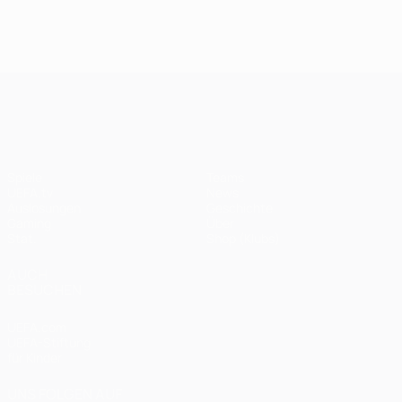
UEFA Champions League
Spiele
Teams
UEFA.tv
News
Auslosungen
Geschichte
Gaming
Über
Stat.
Shop (Klubs)
AUCH
BESUCHEN
UEFA.com
UEFA-Stiftung
für Kinder
UNS FOLGEN AUF