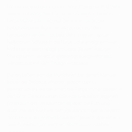
Mit dem ersten gelungenen Angriff ging der FCB dann
aber in Führung. Nach einer schönen Kombination
hatte Müller viel Platz auf der linken Seite, der
Nationalspieler legte perfekt zurück auf den
heranstürmenden Robben, der mit einem satten
halbhohen Schuss in die kurze Ecke erfolgreich war.
Mitte der ersten Halbzeit musste Bayern-Kapitän
Philipp Lahm verletzungsbedingt ausgewechselt
werden, für ihn kam Thiago Alcántara.
Davon ließen sich die Münchner, bei denen Manuel
Neuer die Binde übernahm, jedoch nicht
beeindrucken, sie bekamen die Partie immer besser in
den Griff. Sie schnürten CSKA zeitweise am eigenen
Strafraum ein, versäumten es aber, die Führung
auszubauen. Kurz vor dem Pausenpfiff hatte Bayern
dann Glück, als Ahmed Musa auf Neuer zusteuerte,
aber nur einen schwachen Abschluss zustande
brachte.