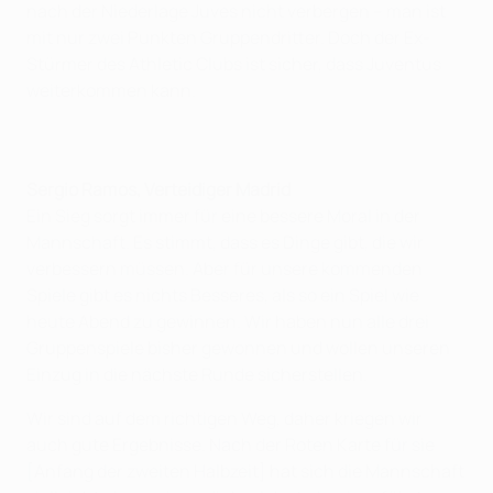
nach der Niederlage Juves nicht verbergen – man ist
mit nur zwei Punkten Gruppendritter. Doch der Ex-
Stürmer des Athletic Clubs ist sicher, dass Juventus
weiterkommen kann.
Sergio Ramos, Verteidiger Madrid
Ein Sieg sorgt immer für eine bessere Moral in der
Mannschaft. Es stimmt, dass es Dinge gibt, die wir
verbessern müssen. Aber für unsere kommenden
Spiele gibt es nichts Besseres, als so ein Spiel wie
heute Abend zu gewinnen. Wir haben nun alle drei
Gruppenspiele bisher gewonnen und wollen unseren
Einzug in die nächste Runde sicherstellen.
Wir sind auf dem richtigen Weg, daher kriegen wir
auch gute Ergebnisse. Nach der Roten Karte für sie
[Anfang der zweiten Halbzeit] hat sich die Mannschaft