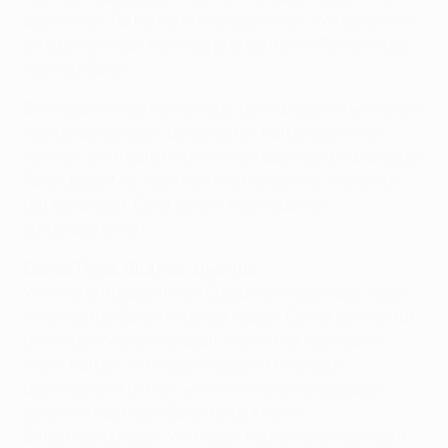
auch in der Türkei kann man gewinnen. Wir gehen mit
erhobenem Kopf hier weg und denken in Ruhe an das
nächste Spiel.
Der Platzverweis war schade, denn bis dahin war es ein
wunderbares Spiel, beide Seiten hätten gewinnen
können. Ich freute mich wirklich über den Empfang der
Fans. Jedes Mal, wenn ich hierherkomme, werde ich
gut behandelt. Es ist schön, nach Spanien
zurückzukehren.
Carlos Tévez, Stürmer Juventus
Wir sind enttäuscht vom Ergebnis, wissen aber, dass
wir ein gutes Spiel hingelegt haben. Es war schwer für
uns in der zweiten Halbzeit, als wir nur noch zehn
Mann hatten. Wir wissen, dass wir uns noch
qualifizieren können, wenn wir weiter alles geben,
schon im nächsten Spiel. Es gibt keine
Entschuldigungen. Wir haben heute Fehler gemacht