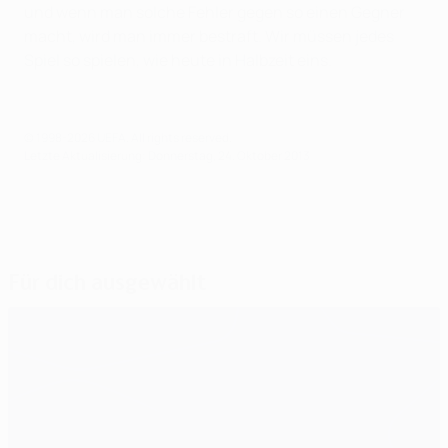
und wenn man solche Fehler gegen so einen Gegner
macht, wird man immer bestraft. Wir müssen jedes
Spiel so spielen, wie heute in Halbzeit eins.
© 1998-2026 UEFA. All rights reserved.
Letzte Aktualisierung: Donnerstag, 24. Oktober 2013
Für dich ausgewählt