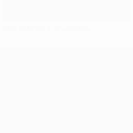
Zabaleta lobt Agüero nach Doppelpack
UEFA Champions League
Spiele
Teams
UEFA.tv
News
Auslosungen
Geschichte
Gaming
Über
Stat.
Shop (Klubs)
AUCH
BESUCHEN