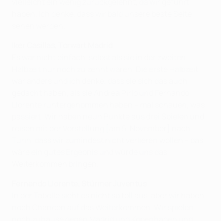
vielleicht ein wenig zurückgelehnt, da wir geführt
haben. Ich denke, dass wir bald unsere beste Seite
sehen werden.
Iker Casillas, Torwart Madrid
Es war nicht einfach, selbst als sie in der zweiten
Halbzeit nur noch zu zehnt waren. Die erste Halbzeit
war anders und ich denke, dass sie sich das auch
gedacht haben, als sie Andrea Pirlo und Fernando
Llorente runtergenommen haben – mal schauen, was
passiert. Wir haben neun Punkte aus drei Spielen und
reisen mit der Vorstellung [am 5. November] nach
Turin, dass wir zumindest nicht verlieren wollen – das
wäre ein gutes Ergebnis und würde uns das
Weiterkommen bringen.
Fernando Llorente, Stürmer Juventus
In der Tabelle sieht es nicht so toll aus, aber wir haben
noch Chancen auf das Weiterkommen. Wir spielen
noch zuhause gegen Madrid und Kopenhagen und