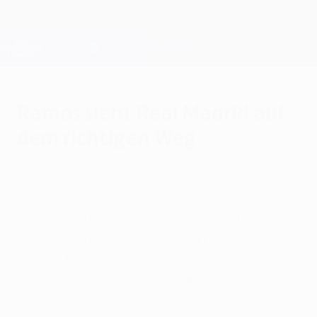
Direkt
zum
Hauptinhalt
Champions League Offiziell
Erhalten
Live-Ergebnisse &amp; Fantasy
UEFA Champions League
Ramos sieht Real Madrid auf
dem richtigen Weg
Donnerstag, 24. Oktober 2013
von Paul Bryan &
Roberto Hernández
Sergio Ramos und Fernando Llorente
waren nach dem 2:1-Sieg von Real Madrid
gegen Juventus im Santiago Bernabéu
unterschiedlicher Laune über den
Spielverlauf.