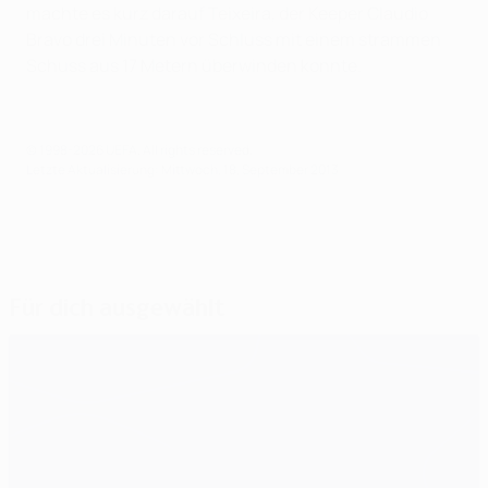
machte es kurz darauf Teixeira, der Keeper Claudio
Bravo drei Minuten vor Schluss mit einem strammen
Schuss aus 17 Metern überwinden konnte.
© 1998-2026 UEFA. All rights reserved.
Letzte Aktualisierung: Mittwoch, 18. September 2013
Für dich ausgewählt