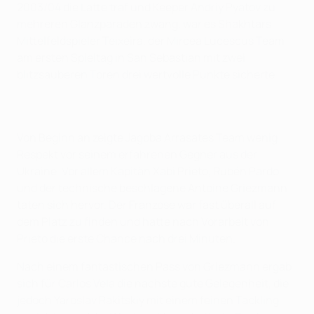
2003/04 die Latte traf und Keeper Andriy Pyatov zu
mehreren Glanzparaden zwang, war es Shakhtars
Mittelfeldspieler Teixeira, der Mircea Lucescus Team
am ersten Spieltag in San Sebastian mit zwei
blitzsauberen Toren drei wertvolle Punkte sicherte.
Von Beginn an zeigte Jagoba Arrasates Team wenig
Respekt vor seinem erfahrenen Gegner aus der
Ukraine. Vor allem Kapitän Xabi Prieto, Rubén Pardo
und der technische beschlagene Antoine Griezmann
taten sich hervor. Der Franzose war fast überall auf
dem Platz zu finden und hatte nach Vorarbeit von
Prieto die erste Chance nach drei Minuten.
Nach einem fantastischen Pass von Griezmann ergab
sich für Carlos Vela die nächste gute Gelegenheit, die
jedoch Yaroslav Rakitskiy mit einem feinen Tackling