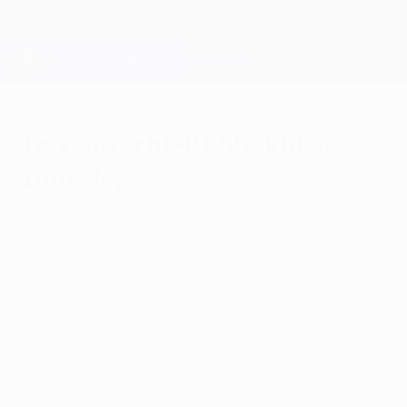
Direkt
zum
Hauptinhalt
Champions League Offiziell
Erhalten
Live-Ergebnisse &amp; Fantasy
UEFA Champions League
Teixeira schießt Shakhtar
zum Sieg
Dienstag, 17. September 2013
von Graham Hunter
Real Sociedad de Fútbol - FC Shakhtar
Donetsk
0:2
Dank eines Doppelpacks von Alex Teixeira
erwischten die Gäste einen perfekten
Start in Gruppe A.