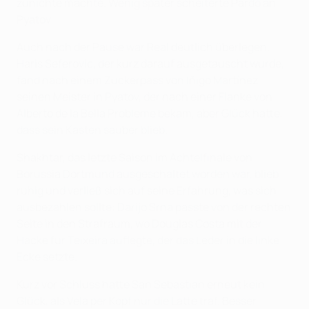
zunichte machte. Wenig später scheiterte Pardo an
Pyatov.
Auch nach der Pause war Real deutlich überlegen.
Haris Seferovic, der kurz darauf ausgetauscht wurde,
fand nach einem Zuckerpass von Iñigo Martínez
seinen Meister in Pyatov, der nach einer Flanke von
Alberto de la Bella Probleme bekam, aber Glück hatte,
dass sein Kasten sauber blieb.
Shakhtar, das letzte Saison im Achtelfinale von
Borussia Dortmund ausgeschaltet worden war, blieb
ruhig und verließ sich auf seine Erfahrung, was sich
ausbezahlen sollte: Darijo Srna passte von der rechten
Seite in den Strafraum, wo Douglas Costa mit der
Hacke für Teixeira auflegte, der das Leder in die linke
Ecke setzte.
Kurz vor Schluss hatte San Sebastian erneut kein
Glück, als Vela per Kopf nur die Latte traf. Besser