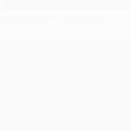
Erste Machtdemonstration des Titelverteidigers
UEFA Champions League
Spiele
Teams
UEFA.tv
News
Auslosungen
Geschichte
Gaming
Über
Stat.
Shop (Klubs)
AUCH
BESUCHEN
UEFA.com
UEFA-Stiftung