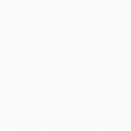
für Kinder
UNS FOLGEN AUF
Die offizielle App herunterladen
Datenschutz
Nutzungsbedingungen
Cookie-Politik
Datenschutzeinstellungen
© 1998-2026 UEFA. Alle Rechte vorbehalten
Der Name UEFA, das UEFA-Logo und alle Marken von UEFA-
Wettbewerben sind geschützte Marken und/oder von der UEFA
urheberrechtlich geschützt. Sie dürfen nicht für kommerzielle
Zwecke verwendet werden. Mit der Verwendung von UEFA.com
erklären Sie sich mit den Nutzungsbedingungen und der