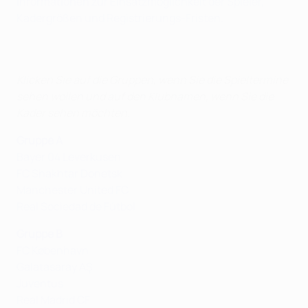
Informationen zur Einsatzmöglichkeit der Spieler,
Kadergrößen und Registrierungs-Fristen.
Klicken Sie auf die Gruppen, wenn Sie die Spieltermine
sehen wollen und auf den Klubnamen, wenn Sie die
Kader sehen möchten.
Gruppe A
Bayer 04 Leverkusen
FC Shakhtar Donetsk
Manchester United FC
Real Sociedad de Fútbol
Gruppe B
FC København
Galatasaray AŞ
Juventus
Real Madrid CF