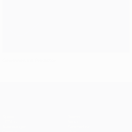
Gewinnen mit Predictor
UEFA Champions League
Spiele
Teams
UEFA.tv
News
Auslosungen
Geschichte
Gaming
Über