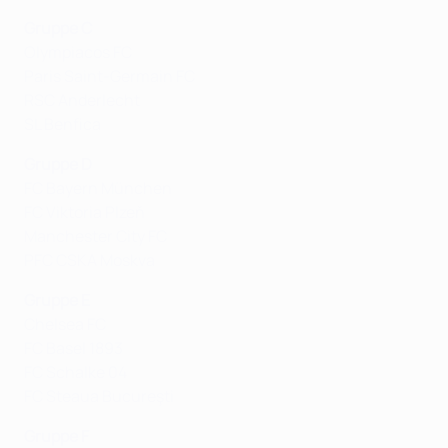
Gruppe C
Olympiacos FC
Paris Saint-Germain FC
RSC Anderlecht
SL Benfica
Gruppe D
FC Bayern München
FC Viktoria Plzeň
Manchester City FC
PFC CSKA Moskva
Gruppe E
Chelsea FC
FC Basel 1893
FC Schalke 04
FC Steaua Bucureşti
Gruppe F