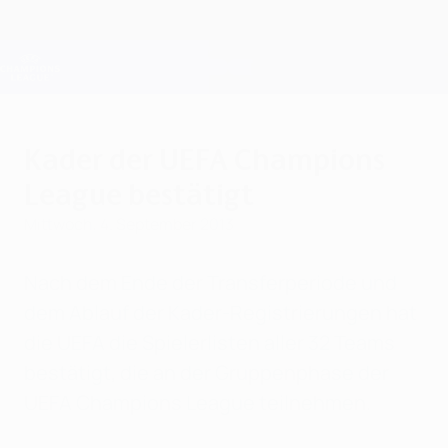
Direkt
zum
Hauptinhalt
Champions League Offiziell
Erhalten
Live-Ergebnisse &amp; Fantasy
UEFA Champions League
Kader der UEFA Champions
League bestätigt
Mittwoch, 4. September 2013
Nach dem Ende der Transferperiode und
dem Ablauf der Kader-Registrierungen hat
die UEFA die Spielerlisten aller 32 Teams
bestätigt, die an der Gruppenphase der
UEFA Champions League teilnehmen.