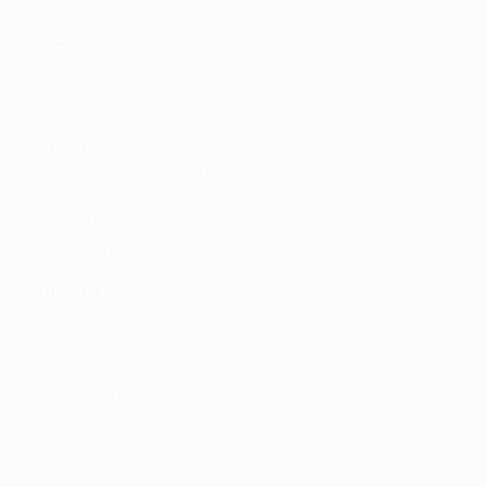
Arsenal FC
Borussia Dortmund
Olympique de Marseille
SSC Napoli
Gruppe G
Club Atlético de Madrid
FC Porto
FC Zenit
FK Austria Wien
Gruppe H
AC Milan
AFC Ajax
Celtic FC
FC Barcelona
© 1998-2026 UEFA. All rights reserved.