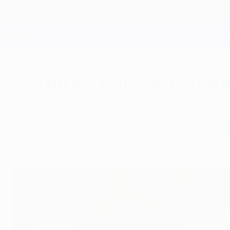
Direkt
zum
Hauptinhalt
Champions League Offiziell
Live-Ergebnisse &amp; Fantasy
UEFA Champions League
"Bayern war schneller, stärker 
Dienstag, 23. April 2013
"Was passiert ist, ist eine Schande, aber wi
Barcelona beim FC Bayern München. UEFA.com