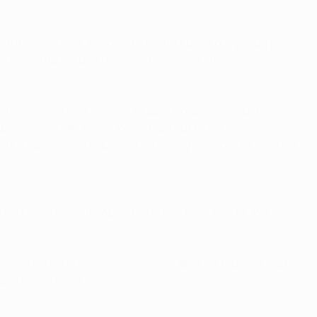
Ich fühle mich gut, mir ging es heute Abend gut genug um
zurückschlagen und diese Partie noch drehen.
chwierig wird, wir werden es aber trotzdem versuchen.
, aber das lang an ihnen. Wenn man auf einen stärkeren
 Rückspiel vor uns. Es wird schwierig vier Tore zu machen,
n das Ergebnis heute Abend es uns schwer macht. Wir
sie körperlich sehr stark waren, aber wir müssen jetzt
iel so sein wird.