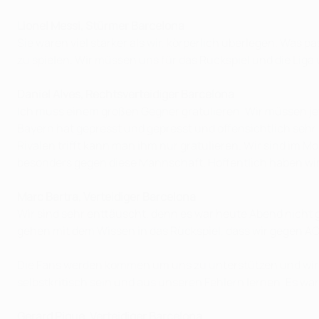
Lionel Messi, Stürmer Barcelona
Sie waren viel stärker als wir, körperlich überlegen. Was 
zu spielen. Wir müssen uns für das Rückspiel und die Lig
Daniel Alves, Rechtsverteidiger Barcelona
Ich muss einem großen Gegner gratulieren. Wir müssen jet
Bayern hat gepresst und gepresst und offensichtlich sehr 
Rivalen trifft kann man ihm nur gratulieren. Wir sind im 
besonders gegen diese Mannschaft. Hoffentlich haben wir
Marc Bartra, Verteidiger Barcelona
Wir sind sehr enttäuscht, denn es war heute Abend nicht 
gehen mit dem Wissen in das Rückspiel, dass wir gegen A
Die Fans werden kommen um uns zu unterstützen und wir w
selbstkritisch sein und aus unseren Fehlern lernen. Es war
Gerard Pique, Verteidiger Barcelona