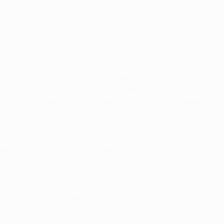
passiert ist, ist eine Schande, aber wir müssen weitermachen. 
a wieder aufbauen, wo wir Meister werden wollen. Wir müssen 
zt versuchen, ein 0:4 noch umzubiegen, was natürlich sehr s
hart an seiner Taktik gefeilt. Wir hatten nicht viele Chancen
Moment etwas down, denn wir haben eine riesige Aufgabe für das
 noch etwas zu bieten.
gerade einfach. Wir müssen optimistisch bleiben, selbst wen
C Milan 4:0 gewonnen haben.
erden einen großen Versuch unternehmen. Wir wussten, dass 
 heute nicht unser Abend, aber hoffen wir, dass es beim Rücksp