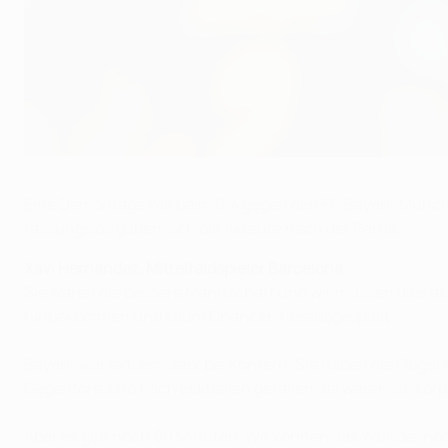
"Bayern war schneller, stärker und besser"
©UEFA.com
Eine Demontage wie beim 0:4 gegen den FC Bayern Münche
fassungslos gaben sich die Akteure nach der Partie.
Xavi Hernández, Mittelfeldspieler Barcelona
Sie waren die bessere Mannschaft und wir müssen dies akze
hinbekommen und kaum Chancen herausgespielt.
Bayern war extrem stark bei Kontern. Sie haben die Flüge
Gegentore sind nach Eckbällen gefallen, da waren sie körpe
Aber es gibt noch 90 Minuten. Wir können das Wunder noch