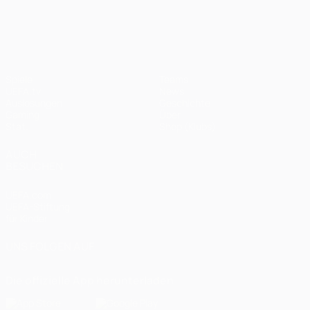
UEFA Champions League
Spiele
Teams
UEFA.tv
News
Auslosungen
Geschichte
Gaming
Über
Stat.
Shop (Klubs)
AUCH
BESUCHEN
UEFA.com
UEFA-Stiftung
für Kinder
UNS FOLGEN AUF
Die offizielle App herunterladen