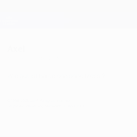
Direkt
zum
Hauptinhalt
Champions League Offiziell
Erhalten
Live-Ergebnisse &amp; Fantasy
UEFA Champions League
Axel
Mittwoch, 10. April 2013
Wie gut ist Barcelona ohne Messi?
© 1998-2026 UEFA. All rights reserved.
Letzte Aktualisierung: Mittwoch, 10. April 2013